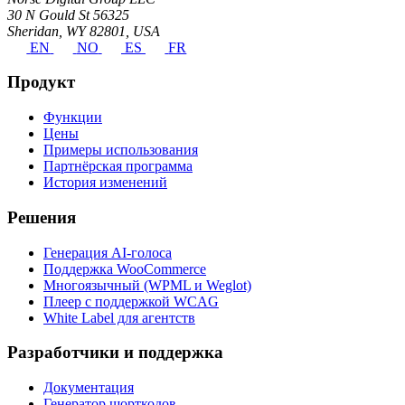
30 N Gould St 56325
Sheridan, WY 82801, USA
EN
NO
ES
FR
Продукт
Функции
Цены
Примеры использования
Партнёрская программа
История изменений
Решения
Генерация AI-голоса
Поддержка WooCommerce
Многоязычный (WPML и Weglot)
Плеер с поддержкой WCAG
White Label для агентств
Разработчики и поддержка
Документация
Генератор шорткодов