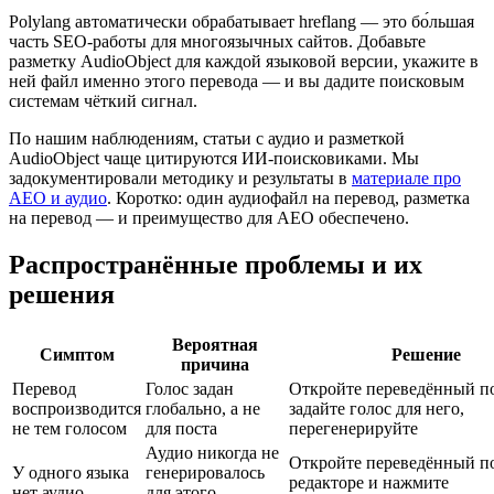
Polylang автоматически обрабатывает hreflang — это бо́льшая
часть SEO-работы для многоязычных сайтов. Добавьте
разметку AudioObject для каждой языковой версии, укажите в
ней файл именно этого перевода — и вы дадите поисковым
системам чёткий сигнал.
По нашим наблюдениям, статьи с аудио и разметкой
AudioObject чаще цитируются ИИ-поисковиками. Мы
задокументировали методику и результаты в
материале про
AEO и аудио
. Коротко: один аудиофайл на перевод, разметка
на перевод — и преимущество для AEO обеспечено.
Распространённые проблемы и их
решения
Вероятная
Симптом
Решение
причина
Перевод
Голос задан
Откройте переведённый по
воспроизводится
глобально, а не
задайте голос для него,
не тем голосом
для поста
перегенерируйте
Аудио никогда не
Откройте переведённый по
У одного языка
генерировалось
редакторе и нажмите
нет аудио
для этого