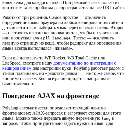
ключ кеша для каждого языка. При режиме «язык только из
контента» та же проблема распространяется на все URL сайта.
Работают три решения. Самое простое — отключить
определение языка браузера на любом кешированном сайте и
дать посетителям выбирать язык через переключатель. Второе
— настроить плагин кеширования так, чтобы он учитывал
или пропускал куки
. Третье — исключить
pll_language
главную страницу из кеша, чтобы редирект для определения
языка всегда выполнялся «живьём».
Если вы используете WP Rocket, W3 Total Cache или
LiteSpeed, смотрите нашу
документацию по интеграции с
кешированием
для настройки куки. Polylang работает рядом с
этими плагинами, но «работать рядом» — не то же самое, что
«понимать язык». Кеш всё равно придётся настраивать
самостоятельно.
Поведение AJAX на фронтенде
Polylang автоматически определяет текущий язык во
фронтендовых AJAX-запросах и загружает строки для этого
языка. Можно также передать явную переменную
в
lang
запросе, чтобы принудительно задать нужный язык. Для