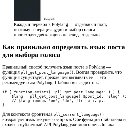
Каждый перевод в Polylang — отдельный пост,
поэтому генерация аудио и выбор голоса
происходят для каждого перевода отдельно.
Как правильно определять язык поста
для выбора голоса
Правильный способ получить язык поста в Polylang —
функция
. Всегда проверяйте, что
pll_get_post_language()
функция существует, прежде чем вызывать её — это
рекомендует сам Polylang. Шаблон выглядит так:
if ( function_exists( 'pll_get_post_language' ) ) {

    $lang = pll_get_post_language( $post_id, 'slug' );

    // $lang теперь 'en', 'de', 'fr' и т. д.

}
Для контекста фронтенда
pll_current_language()
возвращает язык текущего запроса. Обе функции стабильны и
входят в публичный API Polylang уже много лет. Логика