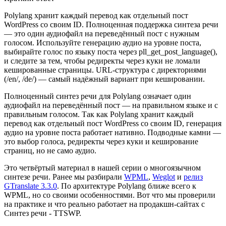
Polylang хранит каждый перевод как отдельный пост
WordPress со своим ID. Полноценная поддержка синтеза речи
— это один аудиофайл на переведённый пост с нужным
голосом. Используйте генерацию аудио на уровне поста,
выбирайте голос по языку поста через pll_get_post_language(),
и следите за тем, чтобы редиректы через куки не ломали
кешированные страницы. URL-структура с директориями
(/en/, /de/) — самый надёжный вариант при кешировании.
Полноценный синтез речи для Polylang означает один
аудиофайл на переведённый пост — на правильном языке и с
правильным голосом. Так как Polylang хранит каждый
перевод как отдельный пост WordPress со своим ID, генерация
аудио на уровне поста работает нативно. Подводные камни —
это выбор голоса, редиректы через куки и кеширование
страниц, но не само аудио.
Это четвёртый материал в нашей серии о многоязычном
синтезе речи. Ранее мы разбирали
WPML
,
Weglot
и
релиз
GTranslate 3.3.0
. По архитектуре Polylang ближе всего к
WPML, но со своими особенностями. Вот что мы проверили
на практике и что реально работает на продакшн-сайтах с
Синтез речи - TTSWP.