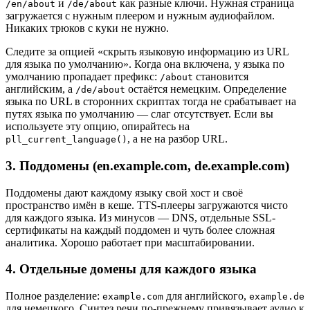
и
как разные ключи. Нужная страница
/en/about
/de/about
загружается с нужным плеером и нужным аудиофайлом.
Никаких трюков с куки не нужно.
Следите за опцией «скрыть языковую информацию из URL
для языка по умолчанию». Когда она включена, у языка по
умолчанию пропадает префикс:
становится
/about
английским, а
остаётся немецким. Определение
/de/about
языка по URL в сторонних скриптах тогда не срабатывает на
путях языка по умолчанию — слаг отсутствует. Если вы
используете эту опцию, опирайтесь на
, а не на разбор URL.
pll_current_language()
3. Поддомены (en.example.com, de.example.com)
Поддомены дают каждому языку свой хост и своё
пространство имён в кеше. TTS-плееры загружаются чисто
для каждого языка. Из минусов — DNS, отдельные SSL-
сертификаты на каждый поддомен и чуть более сложная
аналитика. Хорошо работает при масштабировании.
4. Отдельные домены для каждого языка
Полное разделение:
для английского,
example.com
example.de
для немецкого. Синтез речи по-прежнему привязывает аудио к