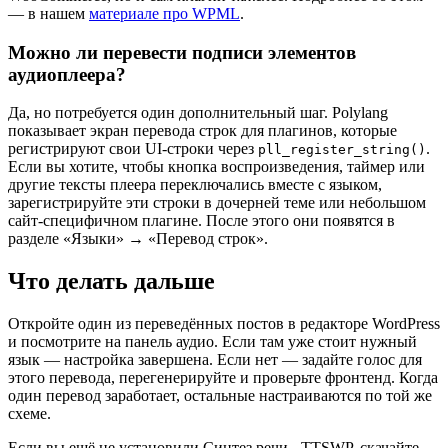
— в нашем
материале про WPML
.
Можно ли перевести подписи элементов
аудиоплеера?
Да, но потребуется один дополнительный шаг. Polylang
показывает экран перевода строк для плагинов, которые
регистрируют свои UI-строки через
.
pll_register_string()
Если вы хотите, чтобы кнопка воспроизведения, таймер или
другие тексты плеера переключались вместе с языком,
зарегистрируйте эти строки в дочерней теме или небольшом
сайт-специфичном плагине. После этого они появятся в
разделе «Языки» → «Перевод строк».
Что делать дальше
Откройте один из переведённых постов в редакторе WordPress
и посмотрите на панель аудио. Если там уже стоит нужный
язык — настройка завершена. Если нет — задайте голос для
этого перевода, перегенерируйте и проверьте фронтенд. Когда
один перевод заработает, остальные настраиваются по той же
схеме.
Если вы ещё не установили Синтез речи - TTSWP, скачайте