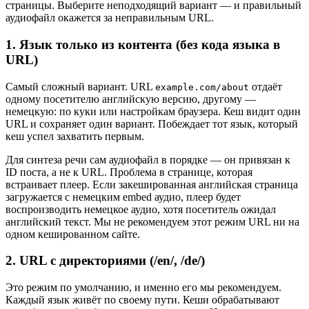
страницы. Выберите неподходящий вариант — и правильный
аудиофайл окажется за неправильным URL.
1. Язык только из контента (без кода языка в
URL)
Самый сложный вариант. URL
отдаёт
example.com/about
одному посетителю английскую версию, другому —
немецкую: по куки или настройкам браузера. Кеш видит один
URL и сохраняет один вариант. Побеждает тот язык, который
кеш успел захватить первым.
Для синтеза речи сам аудиофайл в порядке — он привязан к
ID поста, а не к URL. Проблема в странице, которая
встраивает плеер. Если закешированная английская страница
загружается с немецким embed аудио, плеер будет
воспроизводить немецкое аудио, хотя посетитель ожидал
английский текст. Мы не рекомендуем этот режим URL ни на
одном кешированном сайте.
2. URL с директориями (/en/, /de/)
Это режим по умолчанию, и именно его мы рекомендуем.
Каждый язык живёт по своему пути. Кеши обрабатывают