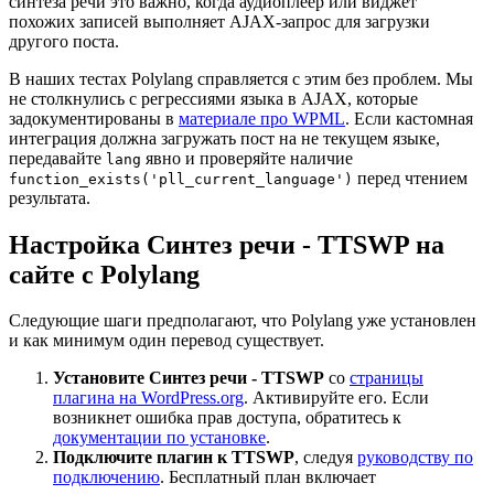
синтеза речи это важно, когда аудиоплеер или виджет
похожих записей выполняет AJAX-запрос для загрузки
другого поста.
В наших тестах Polylang справляется с этим без проблем. Мы
не столкнулись с регрессиями языка в AJAX, которые
задокументированы в
материале про WPML
. Если кастомная
интеграция должна загружать пост на не текущем языке,
передавайте
явно и проверяйте наличие
lang
перед чтением
function_exists('pll_current_language')
результата.
Настройка Синтез речи - TTSWP на
сайте с Polylang
Следующие шаги предполагают, что Polylang уже установлен
и как минимум один перевод существует.
Установите Синтез речи - TTSWP
со
страницы
плагина на WordPress.org
. Активируйте его. Если
возникнет ошибка прав доступа, обратитесь к
документации по установке
.
Подключите плагин к TTSWP
, следуя
руководству по
подключению
. Бесплатный план включает