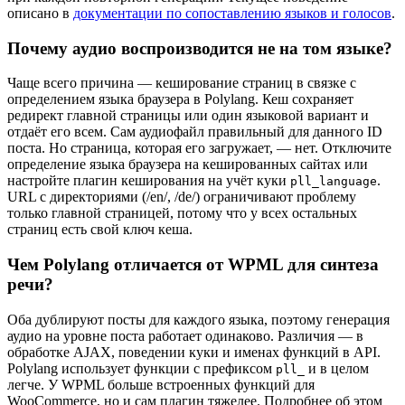
описано в
документации по сопоставлению языков и голосов
.
Почему аудио воспроизводится не на том языке?
Чаще всего причина — кеширование страниц в связке с
определением языка браузера в Polylang. Кеш сохраняет
редирект главной страницы или один языковой вариант и
отдаёт его всем. Сам аудиофайл правильный для данного ID
поста. Но страница, которая его загружает, — нет. Отключите
определение языка браузера на кешированных сайтах или
настройте плагин кеширования на учёт куки
.
pll_language
URL с директориями (/en/, /de/) ограничивают проблему
только главной страницей, потому что у всех остальных
страниц есть свой ключ кеша.
Чем Polylang отличается от WPML для синтеза
речи?
Оба дублируют посты для каждого языка, поэтому генерация
аудио на уровне поста работает одинаково. Различия — в
обработке AJAX, поведении куки и именах функций в API.
Polylang использует функции с префиксом
и в целом
pll_
легче. У WPML больше встроенных функций для
WooCommerce, но и сам плагин тяжелее. Подробнее об этом