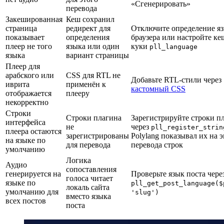
«Сгенерировать»
перевода
Закешированная
Кеш сохранил
страница
редирект для
Отключите определение я
показывает
определения
браузера или настройте ке
плеер не того
языка или один
куки
pll_language
языка
вариант страницы
Плеер для
арабского или
CSS для RTL не
Добавьте RTL-стили через
иврита
применён к
кастомный CSS
отображается
плееру
некорректно
Строки
Строки плагина
Зарегистрируйте строки п
интерфейса
не
через
pll_register_strin
плеера остаются
зарегистрированы
Polylang показывал их на 
на языке по
для перевода
перевода строк
умолчанию
Логика
Аудио
сопоставления
генерируется на
Проверьте язык поста чере
голоса читает
языке по
pll_get_post_language($
локаль сайта
умолчанию для
'slug')
вместо языка
всех постов
поста