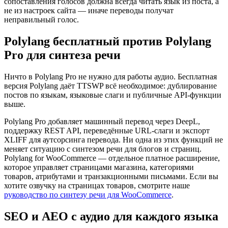
сопоставления голосов должна всегда читать язык из поста, а
не из настроек сайта — иначе переводы получат
неправильный голос.
Polylang бесплатный против Polylang
Pro для синтеза речи
Ничто в Polylang Pro не нужно для работы аудио. Бесплатная
версия Polylang даёт TTSWP всё необходимое: дублирование
постов по языкам, языковые слаги и публичные API-функции
выше.
Polylang Pro добавляет машинный перевод через DeepL,
поддержку REST API, переведённые URL-слаги и экспорт
XLIFF для аутсорсинга перевода. Ни одна из этих функций не
меняет ситуацию с синтезом речи для блогов и страниц.
Polylang for WooCommerce — отдельное платное расширение,
которое управляет страницами магазина, категориями
товаров, атрибутами и транзакционными письмами. Если вы
хотите озвучку на страницах товаров, смотрите наше
руководство по синтезу речи для WooCommerce
.
SEO и AEO с аудио для каждого языка