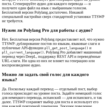
поста. Сгенерируйте аудио для каждого перевода — и
получите один файл на язык с выбранным голосом.
Бесплатной версии Polylang достаточно. Никакой
специальной настройки сверх стандартной установки TTSWP
не требуется.
Нужен ли Polylang Pro для работы с аудио?
Нет. Бесплатная версия Polylang предоставляет всё, что нужно
TTSWP: дублирование постов по языкам, языковые слаги и
публичные API-функции
и
pll_get_post_language()
. Polylang Pro добавляет машинный
pll_current_language()
перевод через DeepL, поддержку REST API и переведённые
URL-слаги. Ни одна из них не влияет на генерацию или
воспроизведение аудио.
Можно ли задать свой голос для каждого
языка?
Да. Поскольку каждый перевод — отдельный пост, выбор
голоса происходит на уровне поста. Задайте немецкий голос
для немецкого перевода, испанский — для испанского, и так
далее. TTSWP сохраняет выбор для поста и использует его
при каждой повторной генерации. Текущее поведение