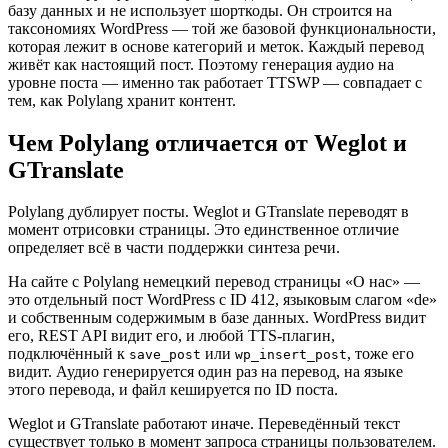
базу данных и не использует шорткоды. Он строится на
таксономиях WordPress — той же базовой функциональности,
которая лежит в основе категорий и меток. Каждый перевод
живёт как настоящий пост. Поэтому генерация аудио на
уровне поста — именно так работает TTSWP — совпадает с
тем, как Polylang хранит контент.
Чем Polylang отличается от Weglot и
GTranslate
Polylang дублирует посты. Weglot и GTranslate переводят в
момент отрисовки страницы. Это единственное отличие
определяет всё в части поддержки синтеза речи.
На сайте с Polylang немецкий перевод страницы «О нас» —
это отдельный пост WordPress с ID 412, языковым слагом «de»
и собственным содержимым в базе данных. WordPress видит
его, REST API видит его, и любой TTS-плагин,
подключённый к
или
, тоже его
save_post
wp_insert_post
видит. Аудио генерируется один раз на перевод, на языке
этого перевода, и файл кешируется по ID поста.
Weglot и GTranslate работают иначе. Переведённый текст
существует только в момент запроса страницы пользователем.