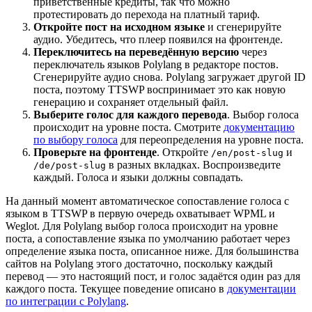
приветственные кредиты, так что можно
протестировать до перехода на платный тариф.
Откройте пост на исходном языке
и сгенерируйте
аудио. Убедитесь, что плеер появился на фронтенде.
Переключитесь на переведённую версию
через
переключатель языков Polylang в редакторе постов.
Сгенерируйте аудио снова. Polylang загружает другой ID
поста, поэтому TTSWP воспринимает это как новую
генерацию и сохраняет отдельный файл.
Выберите голос для каждого перевода
. Выбор голоса
происходит на уровне поста. Смотрите
документацию
по выбору голоса
для переопределения на уровне поста.
Проверьте на фронтенде
. Откройте
и
/en/post-slug
в разных вкладках. Воспроизведите
/de/post-slug
каждый. Голоса и языки должны совпадать.
На данный момент автоматическое сопоставление голоса с
языком в TTSWP в первую очередь охватывает WPML и
Weglot. Для Polylang выбор голоса происходит на уровне
поста, а сопоставление языка по умолчанию работает через
определение языка поста, описанное ниже. Для большинства
сайтов на Polylang этого достаточно, поскольку каждый
перевод — это настоящий пост, и голос задаётся один раз для
каждого поста. Текущее поведение описано в
документации
по интеграции с Polylang
.