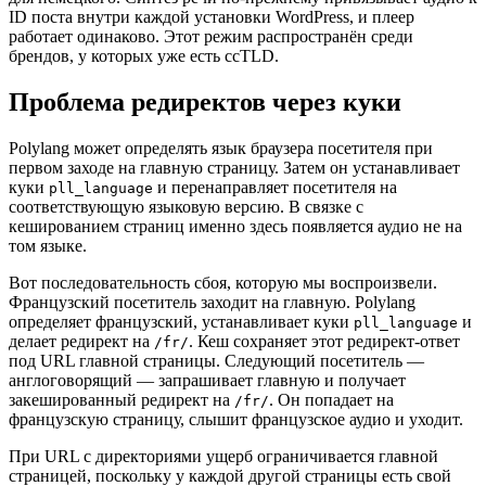
ID поста внутри каждой установки WordPress, и плеер
работает одинаково. Этот режим распространён среди
брендов, у которых уже есть ccTLD.
Проблема редиректов через куки
Polylang может определять язык браузера посетителя при
первом заходе на главную страницу. Затем он устанавливает
куки
и перенаправляет посетителя на
pll_language
соответствующую языковую версию. В связке с
кешированием страниц именно здесь появляется аудио не на
том языке.
Вот последовательность сбоя, которую мы воспроизвели.
Французский посетитель заходит на главную. Polylang
определяет французский, устанавливает куки
и
pll_language
делает редирект на
. Кеш сохраняет этот редирект-ответ
/fr/
под URL главной страницы. Следующий посетитель —
англоговорящий — запрашивает главную и получает
закешированный редирект на
. Он попадает на
/fr/
французскую страницу, слышит французское аудио и уходит.
При URL с директориями ущерб ограничивается главной
страницей, поскольку у каждой другой страницы есть свой