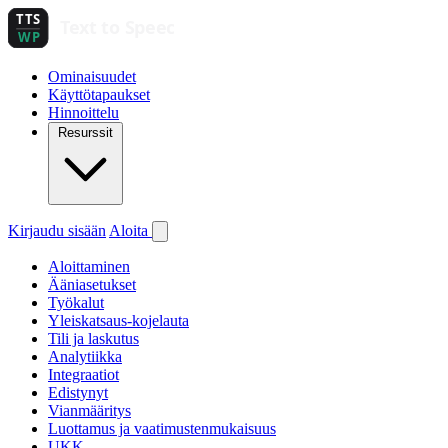
Ominaisuudet
Käyttötapaukset
Hinnoittelu
Resurssit
Kirjaudu sisään
Aloita
Aloittaminen
Ääniasetukset
Työkalut
Yleiskatsaus-kojelauta
Tili ja laskutus
Analytiikka
Integraatiot
Edistynyt
Vianmääritys
Luottamus ja vaatimustenmukaisuus
UKK