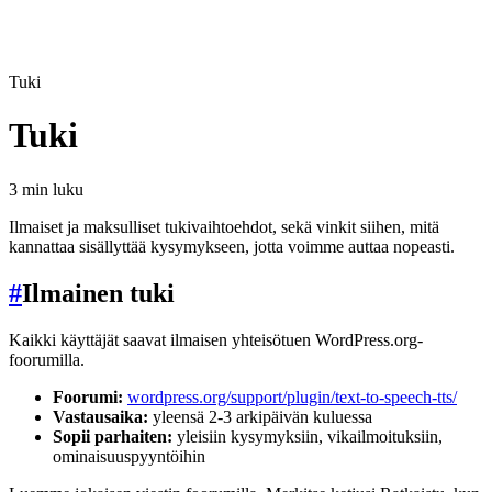
Tuki
Tuki
3 min luku
Ilmaiset ja maksulliset tukivaihtoehdot, sekä vinkit siihen, mitä
kannattaa sisällyttää kysymykseen, jotta voimme auttaa nopeasti.
#
Ilmainen tuki
Kaikki käyttäjät saavat ilmaisen yhteisötuen WordPress.org-
foorumilla.
Foorumi:
wordpress.org/support/plugin/text-to-speech-tts/
Vastausaika:
yleensä 2-3 arkipäivän kuluessa
Sopii parhaiten:
yleisiin kysymyksiin, vikailmoituksiin,
ominaisuuspyyntöihin