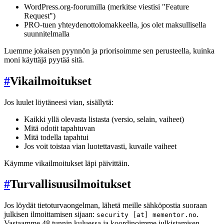
WordPress.org-foorumilla (merkitse viestisi "Feature
Request")
PRO-tuen yhteydenottolomakkeella, jos olet maksullisella
suunnitelmalla
Luemme jokaisen pyynnön ja priorisoimme sen perusteella, kuinka
moni käyttäjä pyytää sitä.
#
Vikailmoitukset
Jos luulet löytäneesi vian, sisällytä:
Kaikki yllä olevasta listasta (versio, selain, vaiheet)
Mitä odotit tapahtuvan
Mitä todella tapahtui
Jos voit toistaa vian luotettavasti, kuvaile vaiheet
Käymme vikailmoitukset läpi päivittäin.
#
Turvallisuusilmoitukset
Jos löydät tietoturvaongelman, lähetä meille sähköpostia suoraan
julkisen ilmoittamisen sijaan:
.
security [at] mementor.no
Vastaamme 48 tunnin kuluessa ja koordinoimme julkistamisen