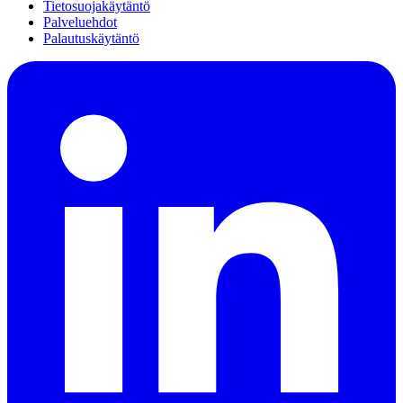
Tietosuojakäytäntö
Palveluehdot
Palautuskäytäntö