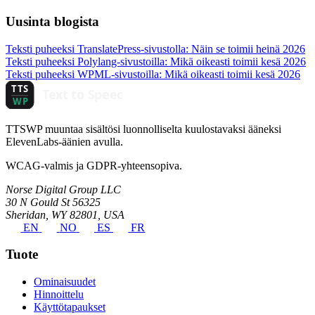
Uusinta blogista
Teksti puheeksi TranslatePress-sivustolla: Näin se toimii
heinä 2026
Teksti puheeksi Polylang-sivustoilla: Mikä oikeasti toimii
kesä 2026
Teksti puheeksi WPML-sivustoilla: Mikä oikeasti toimii
kesä 2026
TTSWP muuntaa sisältösi luonnolliselta kuulostavaksi ääneksi
ElevenLabs-äänien avulla.
WCAG-valmis ja GDPR-yhteensopiva.
Norse Digital Group LLC
30 N Gould St 56325
Sheridan, WY 82801, USA
EN
NO
ES
FR
Tuote
Ominaisuudet
Hinnoittelu
Käyttötapaukset