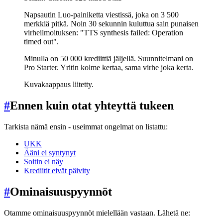
Napsautin Luo-painiketta viestissä, joka on 3 500
merkkiä pitkä. Noin 30 sekunnin kuluttua sain punaisen
virheilmoituksen: "TTS synthesis failed: Operation
timed out".
Minulla on 50 000 krediittiä jäljellä. Suunnitelmani on
Pro Starter. Yritin kolme kertaa, sama virhe joka kerta.
Kuvakaappaus liitetty.
#
Ennen kuin otat yhteyttä tukeen
Tarkista nämä ensin - useimmat ongelmat on listattu:
UKK
Ääni ei syntynyt
Soitin ei näy
Krediitit eivät päivity
#
Ominaisuuspyynnöt
Otamme ominaisuuspyynnöt mielellään vastaan. Lähetä ne: