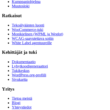
Kumppaniohjelma
Muutosloki
Ratkaisut
Tekoälyäänten luonti
WooCommerce-tuki
Monikielinen (WPML ja Weglot)
WCAG-saavutettava soitin
White Label agentuureille
Kehittäjät ja tuki
Dokumentaatio
Lyhytkoodigeneraattori
Tukikeskus
WordPress.org-profiili
Sivukartta
Yritys
Tietoa meistä
Blogi
Yhteystiedot