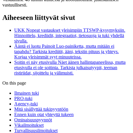
vastuullisesti.
Aiheeseen liittyvät sivut
UKK
Nopeat vastaukset yleisimpiin TTSWP-kysymyksiin.
Hinnoittelu, krediidit, integraatiot, tietosuoja ja tuki yhdellä
sivulla.
Ääntä ei luotu
Painoit Luo-painiketta, mutta mitään ei
tapahdu? Tarkista krediitit, ääni, tekstin pituus ja yhteys.
Korjaa yleisimmät syyt minuuteissa.
Soitin ei näy etusivulla
Näet äänen hallintapaneelissa, mutta
etusivulla ei ole soitinta. Tarkista julkaisutyypit, teeman
ristiriidat, sijoittelu ja välimuisti.
On this page
Ilmainen tuki
PRO-tuki
Agency-tuki
Mitä sisällyttää tukipyyntöön
Ennen kuin otat yhteyttä tukeen
Ominaisuuspyynnöt
Vikailmoitukset
Turvallisuusilmoitukset