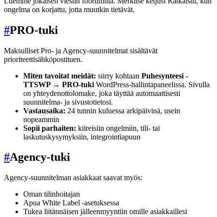
Luemme jokaisen viestin foorumilla. Merkitse ketjusi Ratkaistu, kun
ongelma on korjattu, jotta muutkin tietävät.
#
PRO-tuki
Maksulliset Pro- ja Agency-suunnitelmat sisältävät
prioriteettisähköpostituen.
Miten tavoitat meidät:
siirry kohtaan
Puhesynteesi -
TTSWP → PRO-tuki
WordPress-hallintapaneelissa. Sivulla
on yhteydenottolomake, joka täyttää automaattisesti
suunnitelma- ja sivustotietosi.
Vastausaika:
24 tunnin kuluessa arkipäivinä, usein
nopeammin
Sopii parhaiten:
kiireisiin ongelmiin, tili- tai
laskutuskysymyksiin, integrointiapuun
#
Agency-tuki
Agency-suunnitelman asiakkaat saavat myös:
Oman tilinhoitajan
Apua White Label -asetuksessa
Tukea liitännäisen jälleenmyyntiin omille asiakkaillesi