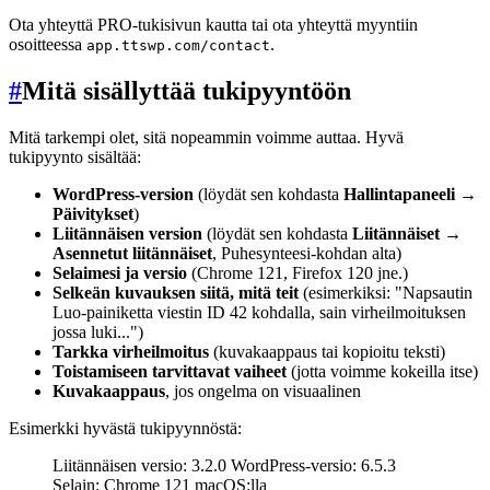
Ota yhteyttä PRO-tukisivun kautta tai ota yhteyttä myyntiin
osoitteessa
.
app.ttswp.com/contact
#
Mitä sisällyttää tukipyyntöön
Mitä tarkempi olet, sitä nopeammin voimme auttaa. Hyvä
tukipyynto sisältää:
WordPress-version
(löydät sen kohdasta
Hallintapaneeli →
Päivitykset
)
Liitännäisen version
(löydät sen kohdasta
Liitännäiset →
Asennetut liitännäiset
, Puhesynteesi-kohdan alta)
Selaimesi ja versio
(Chrome 121, Firefox 120 jne.)
Selkeän kuvauksen siitä, mitä teit
(esimerkiksi: "Napsautin
Luo-painiketta viestin ID 42 kohdalla, sain virheilmoituksen
jossa luki...")
Tarkka virheilmoitus
(kuvakaappaus tai kopioitu teksti)
Toistamiseen tarvittavat vaiheet
(jotta voimme kokeilla itse)
Kuvakaappaus
, jos ongelma on visuaalinen
Esimerkki hyvästä tukipyynnöstä:
Liitännäisen versio: 3.2.0 WordPress-versio: 6.5.3
Selain: Chrome 121 macOS:lla