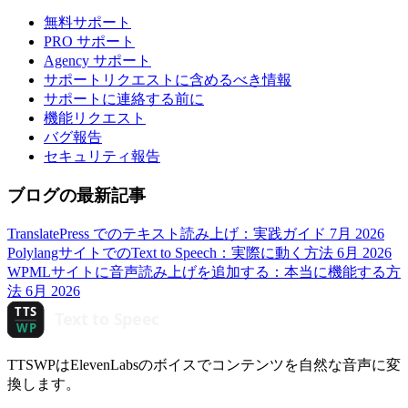
無料サポート
PRO サポート
Agency サポート
サポートリクエストに含めるべき情報
サポートに連絡する前に
機能リクエスト
バグ報告
セキュリティ報告
ブログの最新記事
TranslatePress でのテキスト読み上げ：実践ガイド
7月 2026
PolylangサイトでのText to Speech：実際に動く方法
6月 2026
WPMLサイトに音声読み上げを追加する：本当に機能する方
法
6月 2026
TTSWPはElevenLabsのボイスでコンテンツを自然な音声に変
換します。