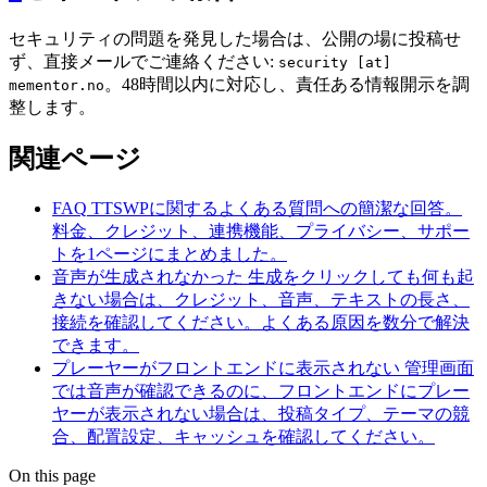
セキュリティの問題を発見した場合は、公開の場に投稿せ
ず、直接メールでご連絡ください:
security [at]
。48時間以内に対応し、責任ある情報開示を調
mementor.no
整します。
関連ページ
FAQ
TTSWPに関するよくある質問への簡潔な回答。
料金、クレジット、連携機能、プライバシー、サポー
トを1ページにまとめました。
音声が生成されなかった
生成をクリックしても何も起
きない場合は、クレジット、音声、テキストの長さ、
接続を確認してください。よくある原因を数分で解決
できます。
プレーヤーがフロントエンドに表示されない
管理画面
では音声が確認できるのに、フロントエンドにプレー
ヤーが表示されない場合は、投稿タイプ、テーマの競
合、配置設定、キャッシュを確認してください。
On this page