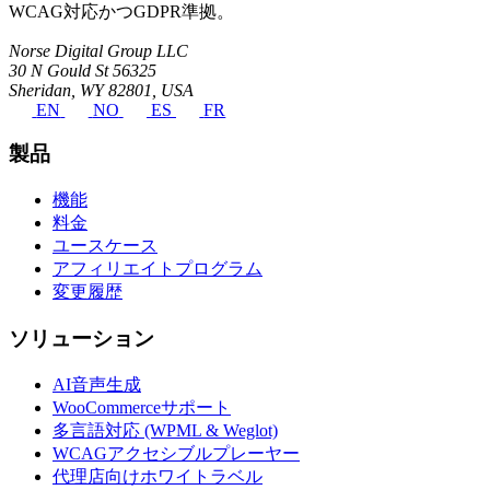
WCAG対応かつGDPR準拠。
Norse Digital Group LLC
30 N Gould St 56325
Sheridan, WY 82801, USA
EN
NO
ES
FR
製品
機能
料金
ユースケース
アフィリエイトプログラム
変更履歴
ソリューション
AI音声生成
WooCommerceサポート
多言語対応 (WPML & Weglot)
WCAGアクセシブルプレーヤー
代理店向けホワイトラベル