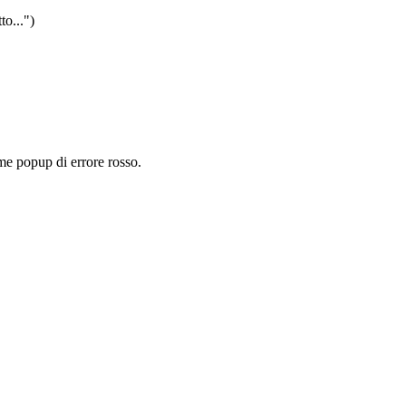
to...")
me popup di errore rosso.