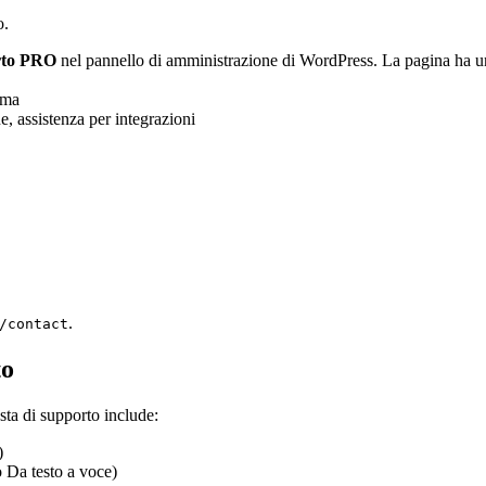
o.
rto PRO
nel pannello di amministrazione di WordPress. La pagina ha un
ima
, assistenza per integrazioni
.
/contact
to
sta di supporto include:
)
o Da testo a voce)