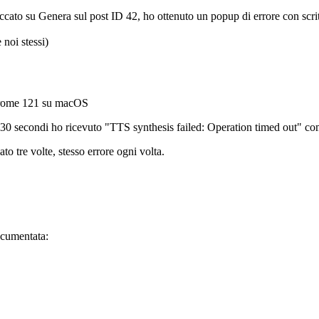
cato su Genera sul post ID 42, ho ottenuto un popup di errore con scrit
noi stessi)
Chrome 121 su macOS
a 30 secondi ho ricevuto "TTS synthesis failed: Operation timed out" co
to tre volte, stesso errore ogni volta.
ocumentata: