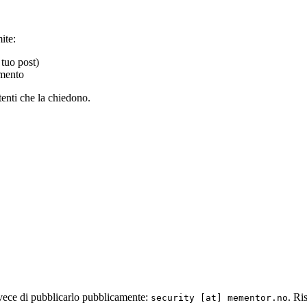
ite:
 tuo post)
amento
tenti che la chiedono.
nvece di pubblicarlo pubblicamente:
. Ri
security [at] mementor.no