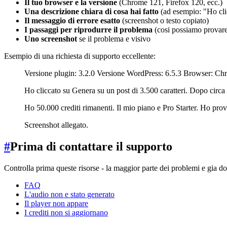
Il tuo browser e la versione
(Chrome 121, Firefox 120, ecc.)
Una descrizione chiara di cosa hai fatto
(ad esempio: "Ho clic
Il messaggio di errore esatto
(screenshot o testo copiato)
I passaggi per riprodurre il problema
(cosi possiamo provare 
Uno screenshot
se il problema e visivo
Esempio di una richiesta di supporto eccellente:
Versione plugin: 3.2.0 Versione WordPress: 6.5.3 Browser: 
Ho cliccato su Genera su un post di 3.500 caratteri. Dopo circ
Ho 50.000 crediti rimanenti. Il mio piano e Pro Starter. Ho prova
Screenshot allegato.
#
Prima di contattare il supporto
Controlla prima queste risorse - la maggior parte dei problemi e gia d
FAQ
L'audio non e stato generato
Il player non appare
I crediti non si aggiornano