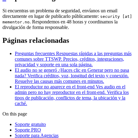
Si encuentras un problema de seguridad, envíanos un email
directamente en lugar de publicarlo públicamente:
security [at]
. Respondemos en 48 horas y coordinamos la
mementor.no
divulgación de forma responsable.
Páginas relacionadas
Preguntas frecuentes
Respuestas rápidas a las preguntas más
comunes sobre TTSWP. Precios, créditos, integraciones,
privacidad y soporte en una sola página.
El audio no se generó
¿Haces clic en Generar pero no pasa
nada? Verifica créditos, voz, longitud del texto y conexión.
Resuelve las causas más comunes en minutos.
El reproductor no aparece en el front-end
Ves audio en el
admin pero no hay reproductor en el front-end. Verifica los
tipos de publicación, conflictos de tema, la ubicación y la
caché.
On this page
Soporte gratuito
Soporte PRO
Soporte para Agencias