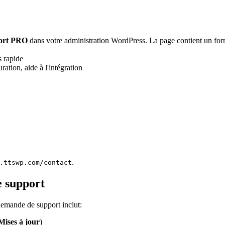
port PRO
dans votre administration WordPress. La page contient un form
s rapide
ation, aide à l'intégration
.
.ttswp.com/contact
e support
demande de support inclut:
ises à jour
)