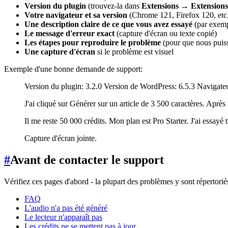
Version du plugin
(trouvez-la dans
Extensions → Extensions 
Votre navigateur et sa version
(Chrome 121, Firefox 120, etc
Une description claire de ce que vous avez essayé
(par exempl
Le message d'erreur exact
(capture d'écran ou texte copié)
Les étapes pour reproduire le problème
(pour que nous puiss
Une capture d'écran
si le problème est visuel
Exemple d'une bonne demande de support:
Version du plugin: 3.2.0 Version de WordPress: 6.5.3 Naviga
J'ai cliqué sur Générer sur un article de 3 500 caractères. Apr
Il me reste 50 000 crédits. Mon plan est Pro Starter. J'ai essayé 
Capture d'écran jointe.
#
Avant de contacter le support
Vérifiez ces pages d'abord - la plupart des problèmes y sont répertorié
FAQ
L'audio n'a pas été généré
Le lecteur n'apparaît pas
Les crédits ne se mettent pas à jour