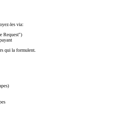
oyez-les via:
e Request")
 payant
s qui la formulent.
tapes)
pes