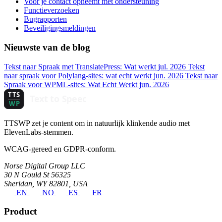
Voor je contact opneemt met ondersteuning
Functieverzoeken
Bugrapporten
Beveiligingsmeldingen
Nieuwste van de blog
Tekst naar Spraak met TranslatePress: Wat werkt
jul. 2026
Tekst
naar spraak voor Polylang-sites: wat echt werkt
jun. 2026
Tekst naar
Spraak voor WPML-sites: Wat Echt Werkt
jun. 2026
TTSWP zet je content om in natuurlijk klinkende audio met
ElevenLabs-stemmen.
WCAG-gereed en GDPR-conform.
Norse Digital Group LLC
30 N Gould St 56325
Sheridan, WY 82801, USA
EN
NO
ES
FR
Product