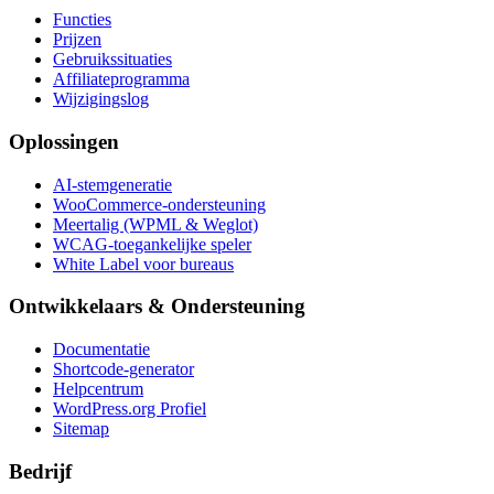
Functies
Prijzen
Gebruikssituaties
Affiliateprogramma
Wijzigingslog
Oplossingen
AI-stemgeneratie
WooCommerce-ondersteuning
Meertalig (WPML & Weglot)
WCAG-toegankelijke speler
White Label voor bureaus
Ontwikkelaars & Ondersteuning
Documentatie
Shortcode-generator
Helpcentrum
WordPress.org Profiel
Sitemap
Bedrijf