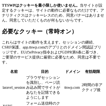
TTSWPはクッキーを最小限しか使いません。
当サイトが設
定するクッキーは、サイトの動作に必要なものだけです。ア
ナリティクスはクッキーレスのため、同意バナーはありませ
ん。同意していただくものが何もないからです。
必要なクッキー（常時オン）
これらはサイトの動作を支えます。セッションの継続、
CSRF保護、app.ttswp.comのアプリとのドメイン間認証ブリ
ッジです。EUのePrivacy指令およびGDPR第6条に基づき、
ご要望のサービス提供に厳密に必要なため、同意は不要で
す。
名前
目的
ドメイン
有効期限
ブラウザセッション
を識別し、ページ読
2時間の非ア
laravel_session
み込み間でサイトが
ttswp.com
クティブ後
あなたを記憶できる
ようにします
フォーム送信時のク