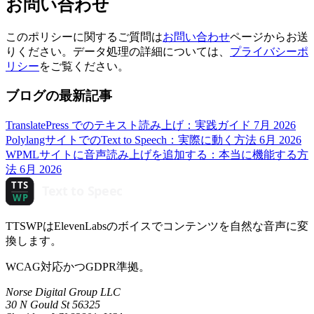
お問い合わせ
このポリシーに関するご質問は
お問い合わせ
ページからお送
りください。データ処理の詳細については、
プライバシーポ
リシー
をご覧ください。
ブログの最新記事
TranslatePress でのテキスト読み上げ：実践ガイド
7月 2026
PolylangサイトでのText to Speech：実際に動く方法
6月 2026
WPMLサイトに音声読み上げを追加する：本当に機能する方
法
6月 2026
TTSWPはElevenLabsのボイスでコンテンツを自然な音声に変
換します。
WCAG対応かつGDPR準拠。
Norse Digital Group LLC
30 N Gould St 56325