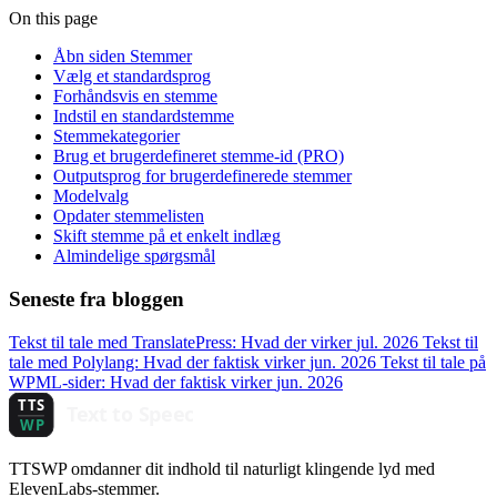
On this page
Åbn siden Stemmer
Vælg et standardsprog
Forhåndsvis en stemme
Indstil en standardstemme
Stemmekategorier
Brug et brugerdefineret stemme-id (PRO)
Outputsprog for brugerdefinerede stemmer
Modelvalg
Opdater stemmelisten
Skift stemme på et enkelt indlæg
Almindelige spørgsmål
Seneste fra bloggen
Tekst til tale med TranslatePress: Hvad der virker
jul. 2026
Tekst til
tale med Polylang: Hvad der faktisk virker
jun. 2026
Tekst til tale på
WPML-sider: Hvad der faktisk virker
jun. 2026
TTSWP omdanner dit indhold til naturligt klingende lyd med
ElevenLabs-stemmer.