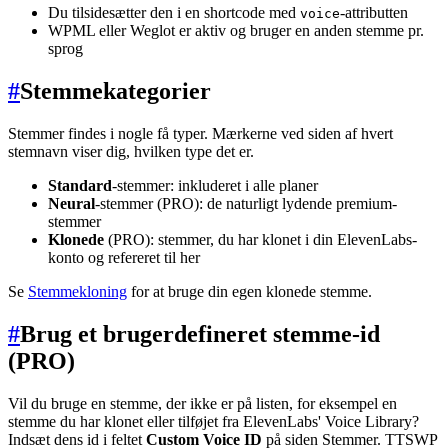
Du tilsidesætter den i en shortcode med
-attributten
voice
WPML eller Weglot er aktiv og bruger en anden stemme pr.
sprog
#
Stemmekategorier
Stemmer findes i nogle få typer. Mærkerne ved siden af hvert
stemnavn viser dig, hvilken type det er.
Standard
-stemmer: inkluderet i alle planer
Neural
-stemmer (PRO): de naturligt lydende premium-
stemmer
Klonede
(PRO): stemmer, du har klonet i din ElevenLabs-
konto og refereret til her
Se
Stemmekloning
for at bruge din egen klonede stemme.
#
Brug et brugerdefineret stemme-id
(PRO)
Vil du bruge en stemme, der ikke er på listen, for eksempel en
stemme du har klonet eller tilføjet fra ElevenLabs' Voice Library?
Indsæt dens id i feltet
Custom Voice ID
på siden Stemmer. TTSWP