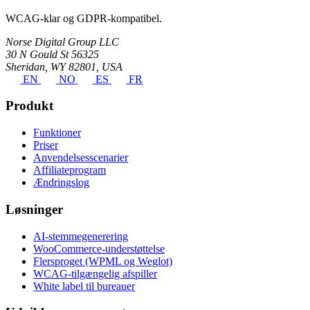
WCAG-klar og GDPR-kompatibel.
Norse Digital Group LLC
30 N Gould St 56325
Sheridan, WY 82801, USA
EN
NO
ES
FR
Produkt
Funktioner
Priser
Anvendelsesscenarier
Affiliateprogram
Ændringslog
Løsninger
AI-stemmegenerering
WooCommerce-understøttelse
Flersproget (WPML og Weglot)
WCAG-tilgængelig afspiller
White label til bureauer