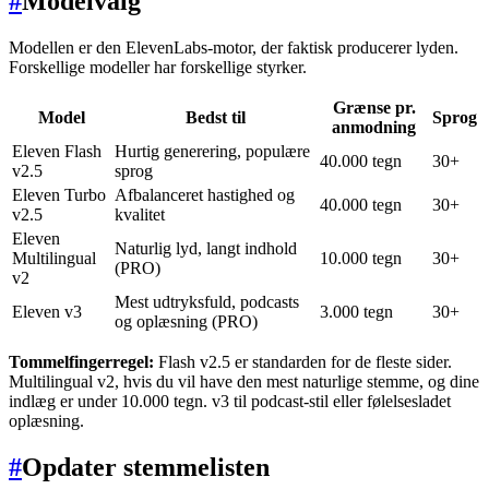
#
Modelvalg
Modellen er den ElevenLabs-motor, der faktisk producerer lyden.
Forskellige modeller har forskellige styrker.
Grænse pr.
Model
Bedst til
Sprog
anmodning
Eleven Flash
Hurtig generering, populære
40.000 tegn
30+
v2.5
sprog
Eleven Turbo
Afbalanceret hastighed og
40.000 tegn
30+
v2.5
kvalitet
Eleven
Naturlig lyd, langt indhold
Multilingual
10.000 tegn
30+
(PRO)
v2
Mest udtryksfuld, podcasts
Eleven v3
3.000 tegn
30+
og oplæsning (PRO)
Tommelfingerregel:
Flash v2.5 er standarden for de fleste sider.
Multilingual v2, hvis du vil have den mest naturlige stemme, og dine
indlæg er under 10.000 tegn. v3 til podcast-stil eller følelsesladet
oplæsning.
#
Opdater stemmelisten