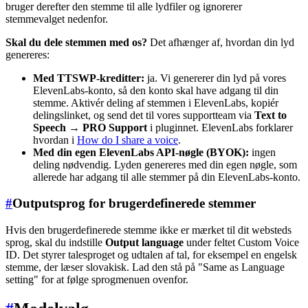
bruger derefter den stemme til alle lydfiler og ignorerer
stemmevalget nedenfor.
Skal du dele stemmen med os?
Det afhænger af, hvordan din lyd
genereres:
Med TTSWP-kreditter:
ja. Vi genererer din lyd på vores
ElevenLabs-konto, så den konto skal have adgang til din
stemme. Aktivér deling af stemmen i ElevenLabs, kopiér
delingslinket, og send det til vores supportteam via
Text to
Speech → PRO Support
i pluginnet. ElevenLabs forklarer
hvordan i
How do I share a voice
.
Med din egen ElevenLabs API-nøgle (BYOK):
ingen
deling nødvendig. Lyden genereres med din egen nøgle, som
allerede har adgang til alle stemmer på din ElevenLabs-konto.
#
Outputsprog for brugerdefinerede stemmer
Hvis den brugerdefinerede stemme ikke er mærket til dit websteds
sprog, skal du indstille
Output language
under feltet Custom Voice
ID. Det styrer talesproget og udtalen af tal, for eksempel en engelsk
stemme, der læser slovakisk. Lad den stå på "Same as Language
setting" for at følge sprogmenuen ovenfor.