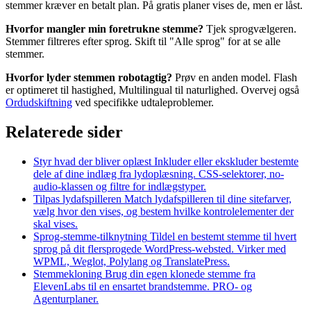
stemmer kræver en betalt plan. På gratis planer vises de, men er låst.
Hvorfor mangler min foretrukne stemme?
Tjek sprogvælgeren.
Stemmer filtreres efter sprog. Skift til "Alle sprog" for at se alle
stemmer.
Hvorfor lyder stemmen robotagtig?
Prøv en anden model. Flash
er optimeret til hastighed, Multilingual til naturlighed. Overvej også
Ordudskiftning
ved specifikke udtaleproblemer.
Relaterede sider
Styr hvad der bliver oplæst
Inkluder eller ekskluder bestemte
dele af dine indlæg fra lydoplæsning. CSS-selektorer, no-
audio-klassen og filtre for indlægstyper.
Tilpas lydafspilleren
Match lydafspilleren til dine sitefarver,
vælg hvor den vises, og bestem hvilke kontrolelementer der
skal vises.
Sprog-stemme-tilknytning
Tildel en bestemt stemme til hvert
sprog på dit flersprogede WordPress-websted. Virker med
WPML, Weglot, Polylang og TranslatePress.
Stemmekloning
Brug din egen klonede stemme fra
ElevenLabs til en ensartet brandstemme. PRO- og
Agenturplaner.