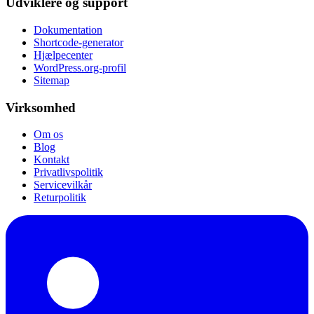
Udviklere og support
Dokumentation
Shortcode-generator
Hjælpecenter
WordPress.org-profil
Sitemap
Virksomhed
Om os
Blog
Kontakt
Privatlivspolitik
Servicevilkår
Returpolitik