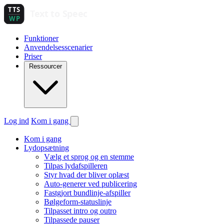
Funktioner
Anvendelsesscenarier
Priser
Ressourcer
Log ind
Kom i gang
Kom i gang
Lydopsætning
Vælg et sprog og en stemme
Tilpas lydafspilleren
Styr hvad der bliver oplæst
Auto-generer ved publicering
Fastgjort bundlinje-afspiller
Bølgeform-statuslinje
Tilpasset intro og outro
Tilpassede pauser