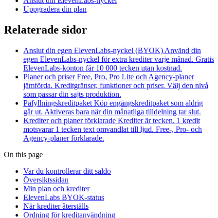
Anslut din ElevenLabs-nyckel
Uppgradera din plan
Relaterade sidor
Anslut din egen ElevenLabs-nyckel (BYOK)
Använd din
egen ElevenLabs-nyckel för extra krediter varje månad. Gratis
ElevenLabs-konton får 10 000 tecken utan kostnad.
Planer och priser
Free, Pro, Pro Lite och Agency-planer
jämförda. Kreditgränser, funktioner och priser. Välj den nivå
som passar din sajts produktion.
Påfyllningskreditpaket
Köp engångskreditpaket som aldrig
går ut. Aktiveras bara när din månatliga tilldelning tar slut.
Krediter och planer förklarade
Krediter är tecken. 1 kredit
motsvarar 1 tecken text omvandlat till ljud. Free-, Pro- och
Agency-planer förklarade.
On this page
Var du kontrollerar ditt saldo
Översiktssidan
Min plan och krediter
ElevenLabs BYOK-status
När krediter återställs
Ordning för kreditanvändning