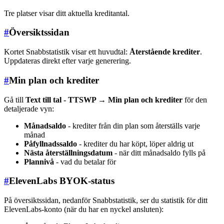
Tre platser visar ditt aktuella kreditantal.
#
Översiktssidan
Kortet Snabbstatistik visar ett huvudtal:
Återstående krediter
.
Uppdateras direkt efter varje generering.
#
Min plan och krediter
Gå till
Text till tal - TTSWP → Min plan och krediter
för den
detaljerade vyn:
Månadsaldo
- krediter från din plan som återställs varje
månad
Påfyllnadssaldo
- krediter du har köpt, löper aldrig ut
Nästa återställningsdatum
- när ditt månadsaldo fylls på
Plannivå
- vad du betalar för
#
ElevenLabs BYOK-status
På översiktssidan, nedanför Snabbstatistik, ser du statistik för ditt
ElevenLabs-konto (när du har en nyckel ansluten):