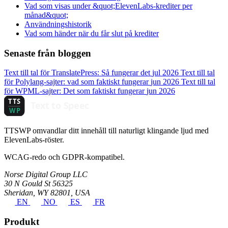
Vad som visas under &quot;ElevenLabs-krediter per
månad&quot;
Användningshistorik
Vad som händer när du får slut på krediter
Senaste från bloggen
Text till tal för TranslatePress: Så fungerar det
jul 2026
Text till tal
för Polylang-sajter: vad som faktiskt fungerar
jun 2026
Text till tal
för WPML-sajter: Det som faktiskt fungerar
jun 2026
TTSWP omvandlar ditt innehåll till naturligt klingande ljud med
ElevenLabs-röster.
WCAG-redo och GDPR-kompatibel.
Norse Digital Group LLC
30 N Gould St 56325
Sheridan, WY 82801, USA
EN
NO
ES
FR
Produkt