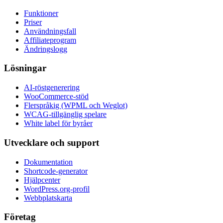
Funktioner
Priser
Användningsfall
Affiliateprogram
Ändringslogg
Lösningar
AI-röstgenerering
WooCommerce-stöd
Flerspråkig (WPML och Weglot)
WCAG-tillgänglig spelare
White label för byråer
Utvecklare och support
Dokumentation
Shortcode-generator
Hjälpcenter
WordPress.org-profil
Webbplatskarta
Företag