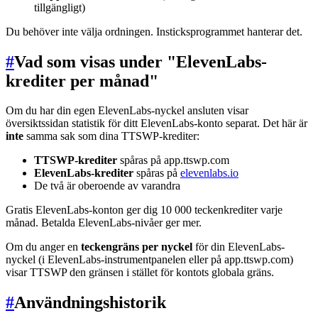
tillgängligt)
Du behöver inte välja ordningen. Insticksprogrammet hanterar det.
#
Vad som visas under "ElevenLabs-
krediter per månad"
Om du har din egen ElevenLabs-nyckel ansluten visar
översiktssidan statistik för ditt ElevenLabs-konto separat. Det här är
inte
samma sak som dina TTSWP-krediter:
TTSWP-krediter
spåras på app.ttswp.com
ElevenLabs-krediter
spåras på
elevenlabs.io
De två är oberoende av varandra
Gratis ElevenLabs-konton ger dig 10 000 teckenkrediter varje
månad. Betalda ElevenLabs-nivåer ger mer.
Om du anger en
teckengräns per nyckel
för din ElevenLabs-
nyckel (i ElevenLabs-instrumentpanelen eller på app.ttswp.com)
visar TTSWP den gränsen i stället för kontots globala gräns.
#
Användningshistorik