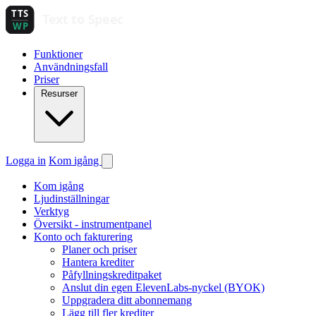
Funktioner
Användningsfall
Priser
Resurser
Logga in
Kom igång
Kom igång
Ljudinställningar
Verktyg
Översikt - instrumentpanel
Konto och fakturering
Planer och priser
Hantera krediter
Påfyllningskreditpaket
Anslut din egen ElevenLabs-nyckel (BYOK)
Uppgradera ditt abonnemang
Lägg till fler krediter