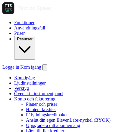
Funktioner
Användningsfall
Priser
Resurser
Logga in
Kom igång
Kom igång
Ljudinställningar
Verktyg
Översikt - instrumentpanel
Konto och fakturering
Planer och priser
Hantera krediter
Påfyllningskreditpaket
Anslut din egen ElevenLabs-nyckel (BYOK)
Uppgradera ditt abonnemang
Lägg till fler krediter