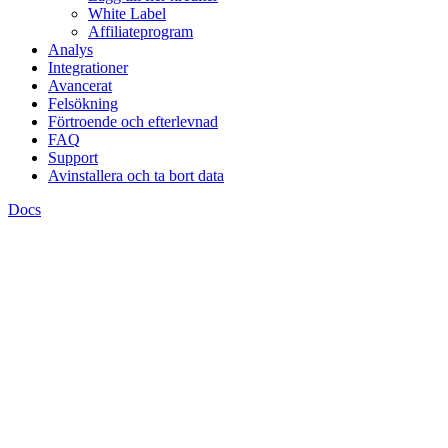
White Label
Affiliateprogram
Analys
Integrationer
Avancerat
Felsökning
Förtroende och efterlevnad
FAQ
Support
Avinstallera och ta bort data
Docs