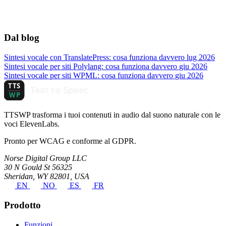
Dal blog
Sintesi vocale con TranslatePress: cosa funziona davvero
lug 2026
Sintesi vocale per siti Polylang: cosa funziona davvero
giu 2026
Sintesi vocale per siti WPML: cosa funziona davvero
giu 2026
TTSWP trasforma i tuoi contenuti in audio dal suono naturale con le
voci ElevenLabs.
Pronto per WCAG e conforme al GDPR.
Norse Digital Group LLC
30 N Gould St 56325
Sheridan, WY 82801, USA
EN
NO
ES
FR
Prodotto
Funzioni