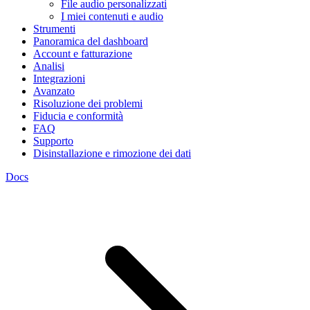
File audio personalizzati
I miei contenuti e audio
Strumenti
Panoramica del dashboard
Account e fatturazione
Analisi
Integrazioni
Avanzato
Risoluzione dei problemi
Fiducia e conformità
FAQ
Supporto
Disinstallazione e rimozione dei dati
Docs