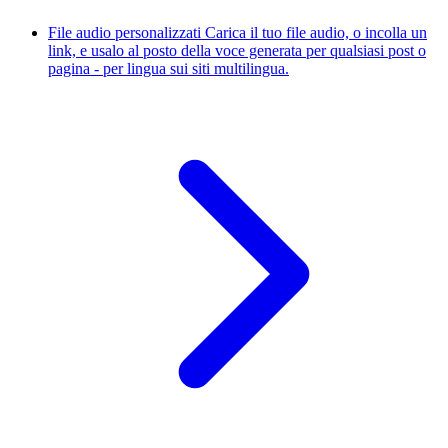
File audio personalizzati
Carica il tuo file audio, o incolla un
link, e usalo al posto della voce generata per qualsiasi post o
pagina - per lingua sui siti multilingua.