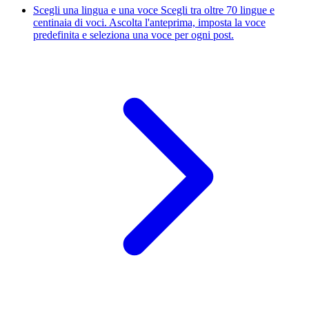
Scegli una lingua e una voce
Scegli tra oltre 70 lingue e
centinaia di voci. Ascolta l'anteprima, imposta la voce
predefinita e seleziona una voce per ogni post.