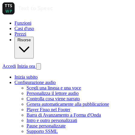
Funzioni
Casi d'uso
Prezzi
Risorse
Accedi
Inizia ora
Inizia subito
Configurazione audio
Scegli una lingua e una voce
Personalizza il lettore audio
Controlla cosa viene narrato
Genera automaticamente alla pubblicazione
Player Fisso nel Footer
Barra di Avanzamento a Forma d'Onda
Intro e outro personalizzati
Pause personalizzate
Supporto SSML