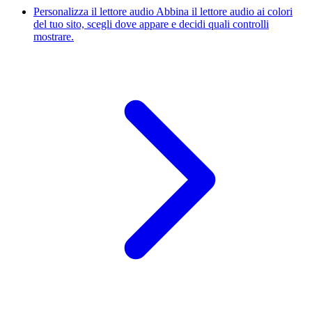
Personalizza il lettore audio
Abbina il lettore audio ai colori
del tuo sito, scegli dove appare e decidi quali controlli
mostrare.