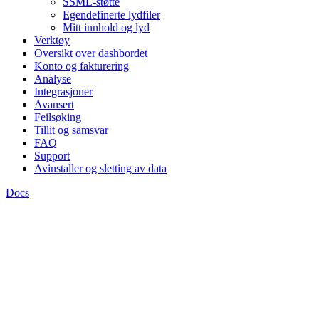
SSML-støtte
Egendefinerte lydfiler
Mitt innhold og lyd
Verktøy
Oversikt over dashbordet
Konto og fakturering
Analyse
Integrasjoner
Avansert
Feilsøking
Tillit og samsvar
FAQ
Support
Avinstaller og sletting av data
Docs