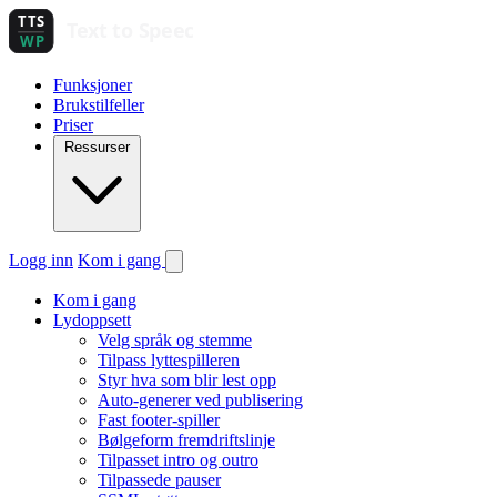
Funksjoner
Brukstilfeller
Priser
Ressurser
Logg inn
Kom i gang
Kom i gang
Lydoppsett
Velg språk og stemme
Tilpass lyttespilleren
Styr hva som blir lest opp
Auto-generer ved publisering
Fast footer-spiller
Bølgeform fremdriftslinje
Tilpasset intro og outro
Tilpassede pauser