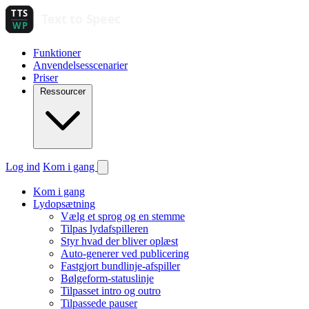
Funktioner
Anvendelsesscenarier
Priser
Ressourcer
Log ind
Kom i gang
Kom i gang
Lydopsætning
Vælg et sprog og en stemme
Tilpas lydafspilleren
Styr hvad der bliver oplæst
Auto-generer ved publicering
Fastgjort bundlinje-afspiller
Bølgeform-statuslinje
Tilpasset intro og outro
Tilpassede pauser