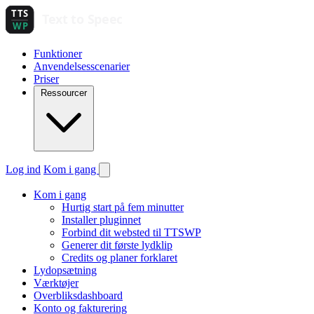
Funktioner
Anvendelsesscenarier
Priser
Ressourcer
Log ind
Kom i gang
Kom i gang
Hurtig start på fem minutter
Installer pluginnet
Forbind dit websted til TTSWP
Generer dit første lydklip
Credits og planer forklaret
Lydopsætning
Værktøjer
Overbliksdashboard
Konto og fakturering