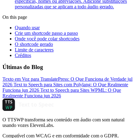
específicas, nomes ou abreviações. Adicione substituições
personalizadas que se aplicam a todo áudio gerado.
On this page
Quando usar
Crie um shortcode passo a passo
Onde você pode colar shortcodes
O shortcode gerado
Limite de caracteres
Créditos
Últimas do Blog
Texto em Voz para TranslatePress: O Que Funciona de Verdade
jul
2026
Text to Speech para Sites com Polylang: O Que Realmente
Funciona
jun 2026
Text to Speech para Sites WPML: O Que
Realmente Funciona
jun 2026
O TTSWP transforma seu conteúdo em áudio com som natural
usando vozes ElevenLabs.
Compatível com WCAG e em conformidade com o GDPR.