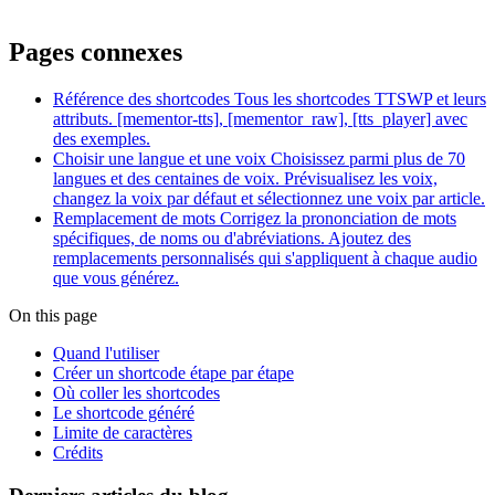
Pages connexes
Référence des shortcodes
Tous les shortcodes TTSWP et leurs
attributs. [mementor-tts], [mementor_raw], [tts_player] avec
des exemples.
Choisir une langue et une voix
Choisissez parmi plus de 70
langues et des centaines de voix. Prévisualisez les voix,
changez la voix par défaut et sélectionnez une voix par article.
Remplacement de mots
Corrigez la prononciation de mots
spécifiques, de noms ou d'abréviations. Ajoutez des
remplacements personnalisés qui s'appliquent à chaque audio
que vous générez.
On this page
Quand l'utiliser
Créer un shortcode étape par étape
Où coller les shortcodes
Le shortcode généré
Limite de caractères
Crédits