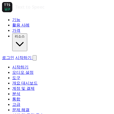
기능
활용 사례
가격
리소스
로그인
시작하기
시작하기
오디오 설정
도구
개요 대시보드
계정 및 결제
분석
통합
고급
문제 해결