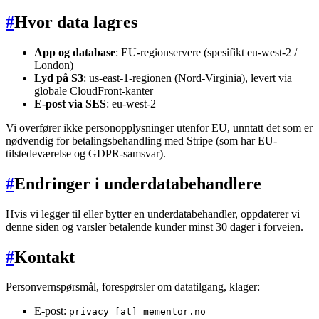
#
Hvor data lagres
App og database
: EU-regionservere (spesifikt eu-west-2 /
London)
Lyd på S3
: us-east-1-regionen (Nord-Virginia), levert via
globale CloudFront-kanter
E-post via SES
: eu-west-2
Vi overfører ikke personopplysninger utenfor EU, unntatt det som er
nødvendig for betalingsbehandling med Stripe (som har EU-
tilstedeværelse og GDPR-samsvar).
#
Endringer i underdatabehandlere
Hvis vi legger til eller bytter en underdatabehandler, oppdaterer vi
denne siden og varsler betalende kunder minst 30 dager i forveien.
#
Kontakt
Personvernspørsmål, forespørsler om datatilgang, klager:
E-post:
privacy [at] mementor.no