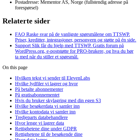
Postadresse: Mementor AS, Norge (fullstendig adresse på
forespørsel)
Relaterte sider
FAQ
Raske svar på de vanligste spørsmålene om TTSWP.
Priser, kreditter, integrasjoner, personvern og støtte på én side.
Support
Slik får du hjelp med TTSWP. Gratis forum på
WordPress.org, e-poststøtte for PRO-brukere, og hva du bør
ta med når du stiller et spørsmål.
On this page
Hvilken tekst vi sender til ElevenLabs
Hvilke lydfiler vi lagrer og hvor
På betalte abonnementer
På gratisabonnementet
Hvis du bruker skylagring med din egen S3
Hvilke besøkerdata vi samler inn
Hvilke kontodata vi samler inn
Tredjeparts databehandlere
Hvor lenge vi lagrer data
Rettighetene dine under GDPR
Rettighetene til de besøkende dine
Hvor data lagres