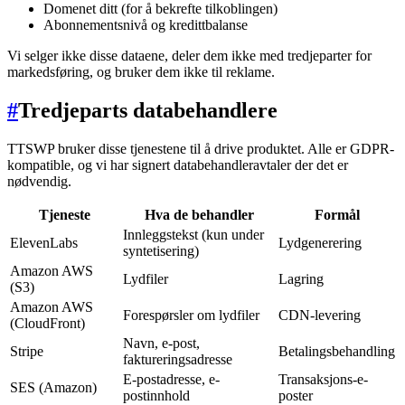
Domenet ditt (for å bekrefte tilkoblingen)
Abonnementsnivå og kredittbalanse
Vi selger ikke disse dataene, deler dem ikke med tredjeparter for
markedsføring, og bruker dem ikke til reklame.
#
Tredjeparts databehandlere
TTSWP bruker disse tjenestene til å drive produktet. Alle er GDPR-
kompatible, og vi har signert databehandleravtaler der det er
nødvendig.
Tjeneste
Hva de behandler
Formål
Innleggstekst (kun under
ElevenLabs
Lydgenerering
syntetisering)
Amazon AWS
Lydfiler
Lagring
(S3)
Amazon AWS
Forespørsler om lydfiler
CDN-levering
(CloudFront)
Navn, e-post,
Stripe
Betalingsbehandling
faktureringsadresse
E-postadresse, e-
Transaksjons-e-
SES (Amazon)
postinnhold
poster