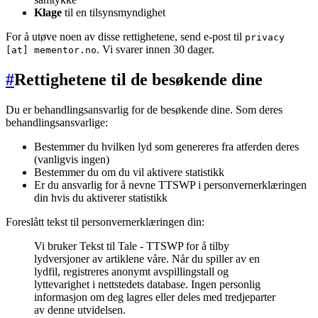
Klage
til en tilsynsmyndighet
For å utøve noen av disse rettighetene, send e-post til
privacy
. Vi svarer innen 30 dager.
[at] mementor.no
#
Rettighetene til de besøkende dine
Du er behandlingsansvarlig for de besøkende dine. Som deres
behandlingsansvarlige:
Bestemmer du hvilken lyd som genereres fra atferden deres
(vanligvis ingen)
Bestemmer du om du vil aktivere statistikk
Er du ansvarlig for å nevne TTSWP i personvernerklæringen
din hvis du aktiverer statistikk
Foreslått tekst til personvernerklæringen din:
Vi bruker Tekst til Tale - TTSWP for å tilby
lydversjoner av artiklene våre. Når du spiller av en
lydfil, registreres anonymt avspillingstall og
lyttevarighet i nettstedets database. Ingen personlig
informasjon om deg lagres eller deles med tredjeparter
av denne utvidelsen.