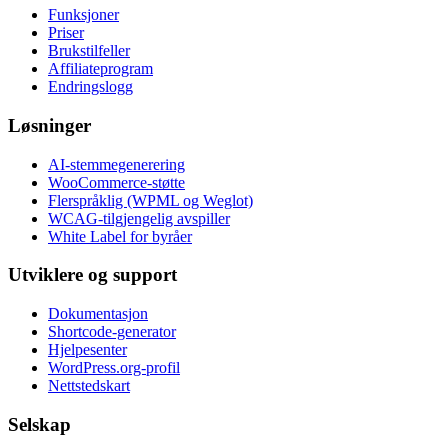
Funksjoner
Priser
Brukstilfeller
Affiliateprogram
Endringslogg
Løsninger
AI-stemmegenerering
WooCommerce-støtte
Flerspråklig (WPML og Weglot)
WCAG-tilgjengelig avspiller
White Label for byråer
Utviklere og support
Dokumentasjon
Shortcode-generator
Hjelpesenter
WordPress.org-profil
Nettstedskart
Selskap