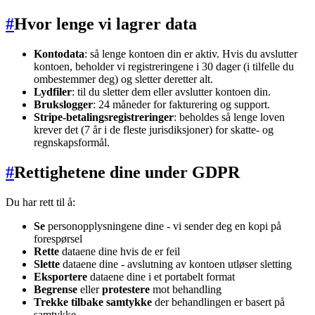
#
Hvor lenge vi lagrer data
Kontodata
: så lenge kontoen din er aktiv. Hvis du avslutter
kontoen, beholder vi registreringene i 30 dager (i tilfelle du
ombestemmer deg) og sletter deretter alt.
Lydfiler
: til du sletter dem eller avslutter kontoen din.
Brukslogger
: 24 måneder for fakturering og support.
Stripe-betalingsregistreringer
: beholdes så lenge loven
krever det (7 år i de fleste jurisdiksjoner) for skatte- og
regnskapsformål.
#
Rettighetene dine under GDPR
Du har rett til å:
Se
personopplysningene dine - vi sender deg en kopi på
forespørsel
Rette
dataene dine hvis de er feil
Slette
dataene dine - avslutning av kontoen utløser sletting
Eksportere
dataene dine i et portabelt format
Begrense
eller
protestere
mot behandling
Trekke tilbake samtykke
der behandlingen er basert på
samtykke