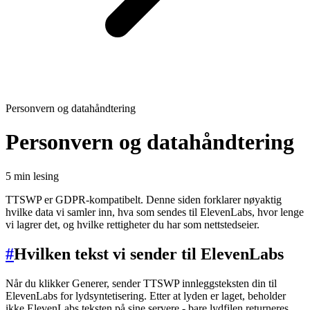
Personvern og datahåndtering
Personvern og datahåndtering
5 min lesing
TTSWP er GDPR-kompatibelt. Denne siden forklarer nøyaktig
hvilke data vi samler inn, hva som sendes til ElevenLabs, hvor lenge
vi lagrer det, og hvilke rettigheter du har som nettstedseier.
#
Hvilken tekst vi sender til ElevenLabs
Når du klikker Generer, sender TTSWP innleggsteksten din til
ElevenLabs for lydsyntetisering. Etter at lyden er laget, beholder
ikke ElevenLabs teksten på sine servere - bare lydfilen returneres.