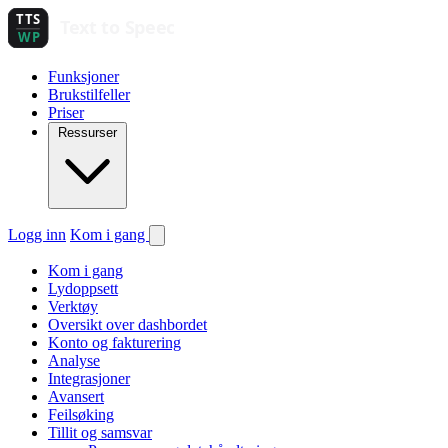
Funksjoner
Brukstilfeller
Priser
Ressurser
Logg inn
Kom i gang
Kom i gang
Lydoppsett
Verktøy
Oversikt over dashbordet
Konto og fakturering
Analyse
Integrasjoner
Avansert
Feilsøking
Tillit og samsvar