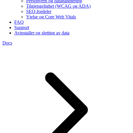
Personvern og datahåndtering
Tilgjengelighet (WCAG og ADA)
SEO-fordeler
Ytelse og Core Web Vitals
FAQ
Support
Avinstaller og sletting av data
Docs