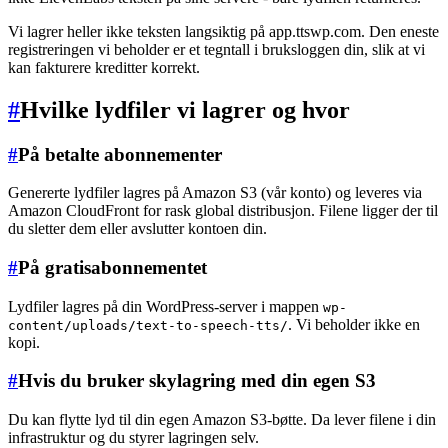
Vi lagrer heller ikke teksten langsiktig på app.ttswp.com. Den eneste
registreringen vi beholder er et tegntall i bruksloggen din, slik at vi
kan fakturere kreditter korrekt.
#
Hvilke lydfiler vi lagrer og hvor
#
På betalte abonnementer
Genererte lydfiler lagres på Amazon S3 (vår konto) og leveres via
Amazon CloudFront for rask global distribusjon. Filene ligger der til
du sletter dem eller avslutter kontoen din.
#
På gratisabonnementet
Lydfiler lagres på din WordPress-server i mappen
wp-
. Vi beholder ikke en
content/uploads/text-to-speech-tts/
kopi.
#
Hvis du bruker skylagring med din egen S3
Du kan flytte lyd til din egen Amazon S3-bøtte. Da lever filene i din
infrastruktur og du styrer lagringen selv.