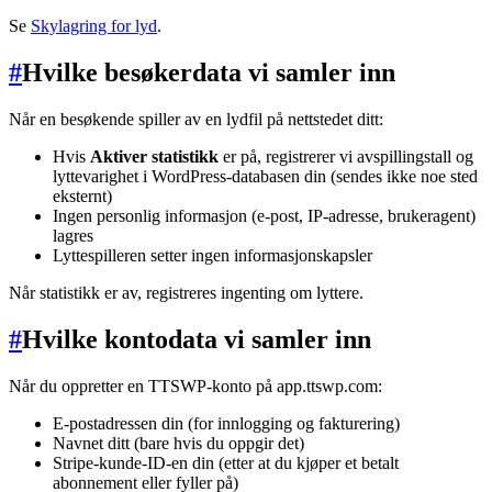
Se
Skylagring for lyd
.
#
Hvilke besøkerdata vi samler inn
Når en besøkende spiller av en lydfil på nettstedet ditt:
Hvis
Aktiver statistikk
er på, registrerer vi avspillingstall og
lyttevarighet i WordPress-databasen din (sendes ikke noe sted
eksternt)
Ingen personlig informasjon (e-post, IP-adresse, brukeragent)
lagres
Lyttespilleren setter ingen informasjonskapsler
Når statistikk er av, registreres ingenting om lyttere.
#
Hvilke kontodata vi samler inn
Når du oppretter en TTSWP-konto på app.ttswp.com:
E-postadressen din (for innlogging og fakturering)
Navnet ditt (bare hvis du oppgir det)
Stripe-kunde-ID-en din (etter at du kjøper et betalt
abonnement eller fyller på)