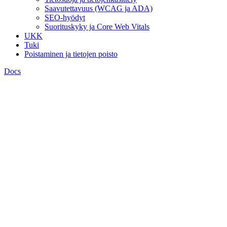
Saavutettavuus (WCAG ja ADA)
SEO-hyödyt
Suorituskyky ja Core Web Vitals
UKK
Tuki
Poistaminen ja tietojen poisto
Docs