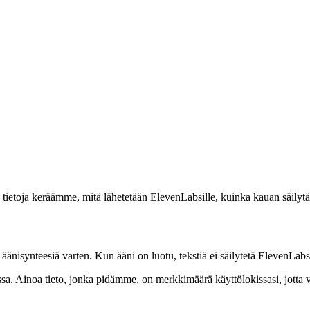
ietoja keräämme, mitä lähetetään ElevenLabsille, kuinka kauan säilytäm
nisynteesiä varten. Kun ääni on luotu, tekstiä ei säilytetä ElevenLabsin
a. Ainoa tieto, jonka pidämme, on merkkimäärä käyttölokissasi, jotta v