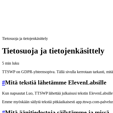
Tietosuoja ja tietojenkäsittely
Tietosuoja ja tietojenkäsittely
5 min luku
TTSWP on GDPR-yhteensopiva. Tällä sivulla kerrotaan tarkasti, mitä t
#
Mitä tekstiä lähetämme ElevenLabsille
Kun napsautat Luo, TTSWP lähettää julkaisusi tekstin ElevenLabsille ää
Emme myöskään säilytä tekstiä pitkäaikaisesti app.ttswp.com-palveluss
#
Mitä äänitiedostoja säilytämme ja missä