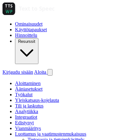
Ominaisuudet
Käyttötapaukset
Hinnoittelu
Resurssit
Kirjaudu sisään
Aloita
Aloittaminen
Ääniasetukset
Työkalut
Yleiskatsaus-kojelauta
Tili ja laskutus
Analytiikka
Integraatiot
Edistynyt
Vianmääritys
Luottamus ja vaatimustenmukaisuus
Tietosuoja ja tietojenkäsittely