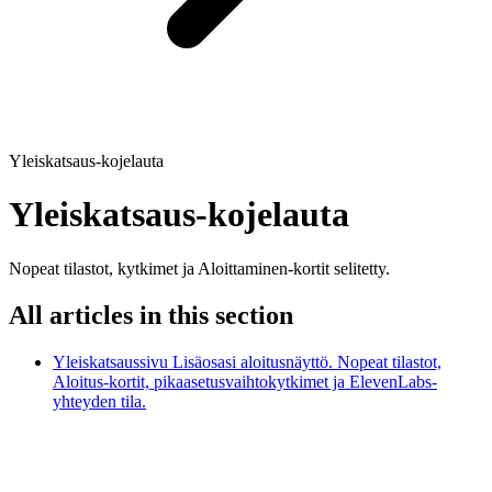
Yleiskatsaus-kojelauta
Yleiskatsaus-kojelauta
Nopeat tilastot, kytkimet ja Aloittaminen-kortit selitetty.
All articles in this section
Yleiskatsaussivu
Lisäosasi aloitusnäyttö. Nopeat tilastot,
Aloitus-kortit, pikaasetusvaihtokytkimet ja ElevenLabs-
yhteyden tila.