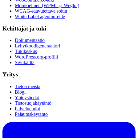
Monikielinen (WPML ja Weglot)
WCAG-saavutettava soitin
White Label agentuureille
Kehittäjät ja tuki
Dokumentaatio
Lyhytkoodigeneraattori
Tukikeskus
WordPress.org-profiili
Sivukartta
Yritys
Tietoa meistä
Blogi
Yhteystiedot
Tietosuojakäytäntö
Palveluehdot
Palautuskäytäntö