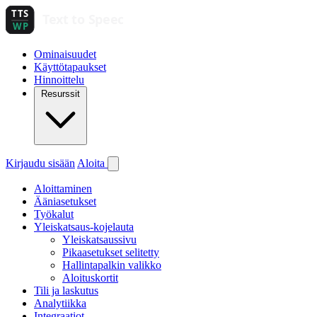
Ominaisuudet
Käyttötapaukset
Hinnoittelu
Resurssit
Kirjaudu sisään
Aloita
Aloittaminen
Ääniasetukset
Työkalut
Yleiskatsaus-kojelauta
Yleiskatsaussivu
Pikaasetukset selitetty
Hallintapalkin valikko
Aloituskortit
Tili ja laskutus
Analytiikka
Integraatiot