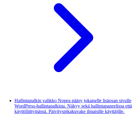
Hallintapalkin valikko
Nopea pääsy jokaiselle lisäosan sivulle
WordPress-hallintapalkista. Näkyy sekä hallintapaneelissa että
käyttöliittymässä. Päivityspikakuvake ilmaisille käyttäjille.