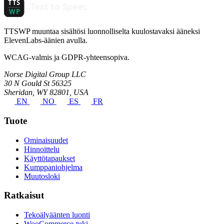
TTSWP muuntaa sisältösi luonnolliselta kuulostavaksi ääneksi
ElevenLabs-äänien avulla.
WCAG-valmis ja GDPR-yhteensopiva.
Norse Digital Group LLC
30 N Gould St 56325
Sheridan, WY 82801, USA
EN
NO
ES
FR
Tuote
Ominaisuudet
Hinnoittelu
Käyttötapaukset
Kumppaniohjelma
Muutosloki
Ratkaisut
Tekoälyäänten luonti
WooCommerce-tuki