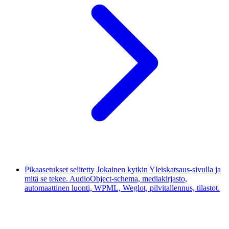
Pikaasetukset selitetty
Jokainen kytkin Yleiskatsaus-sivulla ja
mitä se tekee. AudioObject-schema, mediakirjasto,
automaattinen luonti, WPML, Weglot, pilvitallennus, tilastot.