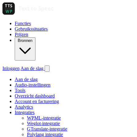
Functies
Gebruikssituaties
Prijzen
Bronnen
Inloggen
Aan de slag
Aan de slag
Audio-instellingen
Tools
Overzicht dashboard
Account en facturering
Analytics
Integraties
WPML-integratie
Weglot-integratie
GTranslate-integratie
Polylang integratie