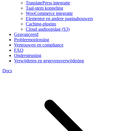
TranslatePress integratie
Taal-stem koppeling
WooCommerce integratie
Elementor en andere paginabouwers
Caching-plugins
Cloud audioopslag (S3)
Geavanceerd
Probleemoplossing
Vertrouwen en compliance
FAQ
Ondersteuning
Verwijderen en gegevensverwijdering
Docs