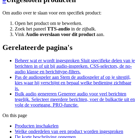
Om audio over te slaan voor een specifiek product:
Open het product om te bewerken.
Zoek het paneel
TTS-audio
in de zijbalk.
Vink
Audio overslaan voor dit product
aan.
Gerelateerde pagina's
Beheer wat er wordt ingesproken
Sluit specifieke delen van je
berichten in of uit bij audio-inspreken. CSS-selectors, de no-
audio klasse en berichttype-filters.
Pas de audiospeler aan
Stem de audiospeler af op je sitestijl,
kies waar hij verschijnt en bepaal welke bediening zichtbaar
is.
Bulk audio genereren
Genereer audio voor veel berichten
tegelijk. Selecteer meerdere berichten, voer de bulkactie uit en
volg de voortgang. PRO-functie.
On this page
Producten inschakelen
Welke onderdelen van een product worden ingesproken
De korte beschrijving opnemen