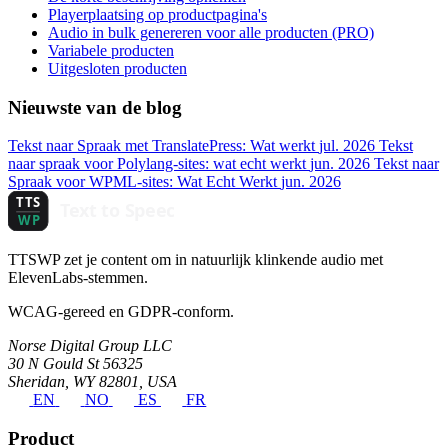
Playerplaatsing op productpagina's
Audio in bulk genereren voor alle producten (PRO)
Variabele producten
Uitgesloten producten
Nieuwste van de blog
Tekst naar Spraak met TranslatePress: Wat werkt
jul. 2026
Tekst
naar spraak voor Polylang-sites: wat echt werkt
jun. 2026
Tekst naar
Spraak voor WPML-sites: Wat Echt Werkt
jun. 2026
TTSWP zet je content om in natuurlijk klinkende audio met
ElevenLabs-stemmen.
WCAG-gereed en GDPR-conform.
Norse Digital Group LLC
30 N Gould St 56325
Sheridan, WY 82801, USA
EN
NO
ES
FR
Product