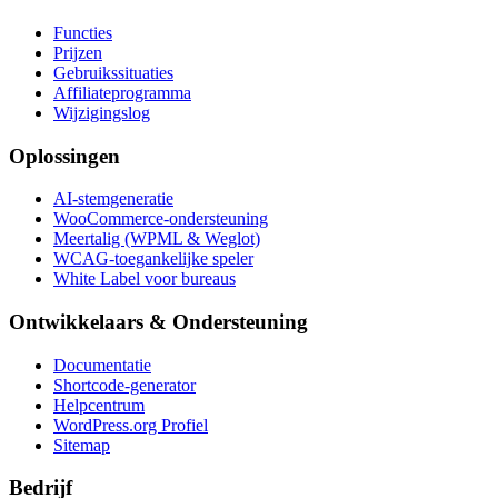
Functies
Prijzen
Gebruikssituaties
Affiliateprogramma
Wijzigingslog
Oplossingen
AI-stemgeneratie
WooCommerce-ondersteuning
Meertalig (WPML & Weglot)
WCAG-toegankelijke speler
White Label voor bureaus
Ontwikkelaars & Ondersteuning
Documentatie
Shortcode-generator
Helpcentrum
WordPress.org Profiel
Sitemap
Bedrijf