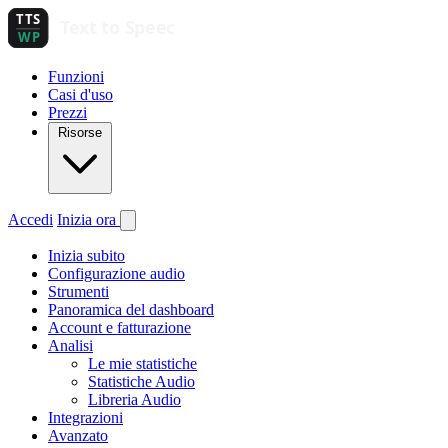
Funzioni
Casi d'uso
Prezzi
Risorse
Accedi
Inizia ora
Inizia subito
Configurazione audio
Strumenti
Panoramica del dashboard
Account e fatturazione
Analisi
Le mie statistiche
Statistiche Audio
Libreria Audio
Integrazioni
Avanzato