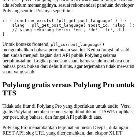
ada sebelum memanggilnya, sesuai rekomendasi panduan developer
Polylang sendiri. Polanya seperti ini:
if ( function_exists( 'pll_get_post_language' ) ) {

    $lang = pll_get_post_language( $post_id, 'slug' );

    // $lang sekarang berisi 'en', 'de', 'fr', dll.

}
Untuk konteks frontend,
pll_current_language()
mengembalikan bahasa permintaan saat ini. Kedua fungsi ini stabil
dan sudah menjadi bagian dari API publik Polylang selama
bertahun-tahun. Logika pemetaan suara harus selalu membaca dari
bahasa post, bukan dari default situs, agar terjemahan tidak mewarisi
suara yang salah.
Polylang gratis versus Polylang Pro untuk
TTS
Tidak ada fitur di Polylang Pro yang diperlukan untuk audio. Versi
gratis Polylang memberi semua yang dibutuhkan TTSWP: duplikasi
per post, slug bahasa, dan fungsi API publik di atas.
Polylang Pro menambahkan terjemahan mesin DeepL, dukungan
REST API, slug URL yang diterjemahkan, dan ekspor XLIFF