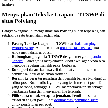
function_exists('pll_current_language')
hasilnya.
Menyiapkan Teks ke Ucapan - TTSWP di
situs Polylang
Langkah-langkah ini mengasumsikan Polylang sudah terpasang dan
setidaknya satu terjemahan sudah ada.
Pasang Teks ke Ucapan - TTSWP
dari
halaman plugin
WordPress.org
. Aktifkan. Lihat
dokumentasi instalasi
jika
Anda mengalami error izin.
Hubungkan plugin ke TTSWP
dengan mengikuti
panduan
koneksi
. Paket gratis menyertakan kredit awal agar Anda bisa
mencoba sebelum memilih paket berbayar.
Buka post dalam bahasa asli
dan buat audio. Pastikan
pemutar muncul di halaman frontend.
Beralih ke versi terjemahan
dari pemilih bahasa Polylang di
editor post. Buat audio lagi. Polylang telah memuat post ID
yang berbeda, sehingga TTSWP memperlakukan ini sebagai
pembuatan baru dan menyimpan file terpisah.
Pilih suara untuk setiap terjemahan
. Pemilihan suara
terjadi di tingkat post. Lihat
dokumentasi pemilihan suara
untuk pengaturan per post.