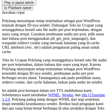
Play or pause article
1x
Playback speed
Jawaban cepat
Polylang menyimpan setiap terjemahan sebagai post WordPress
terpisah dengan ID-nya sendiri. Dukungan Teks ke Ucapan yang
sesungguhnya berarti satu file audio per post terjemahan, dengan
suara yang sesuai. Gunakan pembuatan audio per post, pilih suara
dari bahasa post menggunakan pll_get_post_language(), dan
waspadai redirect cookie yang merusak halaman yang di-cache.
URL direktori (/en/, /de/) adalah pengaturan paling aman untuk
cache.
Teks ke Ucapan Polylang yang sesungguhnya berarti satu file audio
per post terjemahan, dalam bahasa dan suara yang tepat. Karena
Polylang menyimpan setiap terjemahan sebagai post WordPress
tersendiri dengan ID-nya sendiri, pembuatan audio per post
berfungsi secara alami. Tantangannya ada pada pemilihan suara,
redirect cookie, dan cache halaman, bukan pada audio itu sendiri.
Ini adalah post keempat dalam seri TTS multibahasa kami.
Sebelumnya kami membahas
WPML
,
Weglot
, dan
rilis GTranslate
3.3.0
. Polylang paling mirip dengan WPML dari segi arsitektur,
tetapi memiliki keunikannya sendiri. Berikut hasil pengujian kami
dan apa yang benar-benar berfungsi di situs produksi dengan Teks