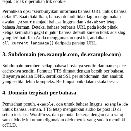
tepat. Tidak diperlukan trik cookie.
Perhatikan opsi "sembunyikan informasi bahasa URL untuk bahasa
default". Saat diaktifkan, bahasa default tidak lagi menggunakan
awalan.
menjadi bahasa Inggris dan
tetap
/about
/de/about
bahasa Jerman. Deteksi bahasa berbasis URL pada kode pihak
ketiga kemudian gagal di jalur bahasa default karena tidak ada slug
yang terlihat. Jika Anda menggunakan opsi ini, andalkan
daripada parsing URL.
pll_current_language()
3. Subdomain (en.example.com, de.example.com)
Subdomain memberi setiap bahasa host-nya sendiri dan namespace
cache-nya sendiri. Pemutar TTS dimuat dengan bersih per bahasa.
Biayanya adalah DNS, sertifikat SSL per subdomain, dan analitik
yang sedikit lebih kompleks. Berfungsi baik dalam skala besar.
4. Domain terpisah per bahasa
Pemisahan penuh.
untuk bahasa Inggris,
example.com
example.de
untuk bahasa Jerman. TTS tetap mengaitkan audio ke post ID di
setiap instalasi WordPress, dan pemutar bekerja dengan cara yang
sama. Mode ini umum digunakan oleh merek yang sudah memiliki
ccTLD.