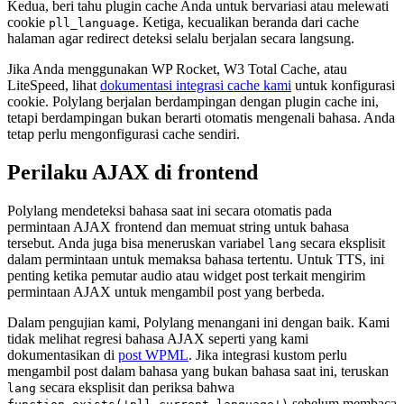
Kedua, beri tahu plugin cache Anda untuk bervariasi atau melewati
cookie
. Ketiga, kecualikan beranda dari cache
pll_language
halaman agar redirect deteksi selalu berjalan secara langsung.
Jika Anda menggunakan WP Rocket, W3 Total Cache, atau
LiteSpeed, lihat
dokumentasi integrasi cache kami
untuk konfigurasi
cookie. Polylang berjalan berdampingan dengan plugin cache ini,
tetapi berdampingan bukan berarti otomatis mengenali bahasa. Anda
tetap perlu mengonfigurasi cache sendiri.
Perilaku AJAX di frontend
Polylang mendeteksi bahasa saat ini secara otomatis pada
permintaan AJAX frontend dan memuat string untuk bahasa
tersebut. Anda juga bisa meneruskan variabel
secara eksplisit
lang
dalam permintaan untuk memaksa bahasa tertentu. Untuk TTS, ini
penting ketika pemutar audio atau widget post terkait mengirim
permintaan AJAX untuk mengambil post yang berbeda.
Dalam pengujian kami, Polylang menangani ini dengan baik. Kami
tidak melihat regresi bahasa AJAX seperti yang kami
dokumentasikan di
post WPML
. Jika integrasi kustom perlu
mengambil post dalam bahasa yang bukan bahasa saat ini, teruskan
secara eksplisit dan periksa bahwa
lang
sebelum membaca