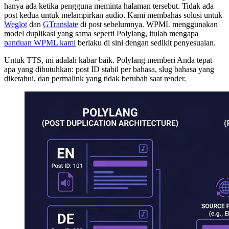
hanya ada ketika pengguna meminta halaman tersebut. Tidak ada
post kedua untuk melampirkan audio. Kami membahas solusi untuk
Weglot
dan
GTranslate
di post sebelumnya. WPML menggunakan
model duplikasi yang sama seperti Polylang, itulah mengapa
panduan WPML kami
berlaku di sini dengan sedikit penyesuaian.
Untuk TTS, ini adalah kabar baik. Polylang memberi Anda tepat
apa yang dibutuhkan: post ID stabil per bahasa, slug bahasa yang
diketahui, dan permalink yang tidak berubah saat render.