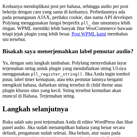
Keduanya menduplikasi post per bahasa, sehingga audio per post
bekerja dengan cara yang sama di keduanya. Perbedaannya ada
pada penanganan AJAX, perilaku cookie, dan nama API developer.
Polylang menggunakan fungsi berprefix
dan umumnya lebih
pll_
ringan. WPML memiliki lebih banyak fitur WooCommerce bawaan
tetapi jejak plugin yang lebih besar.
Post WPML kami
membahas
sisi tersebut.
Bisakah saya menerjemahkan label pemutar audio?
Ya, dengan satu langkah tambahan. Polylang menyediakan layar
terjemahan string untuk plugin yang mendaftarkan string UI-nya
menggunakan
. Jika Anda ingin tombol
pll_register_string()
putar, label timer kemajuan, atau teks pemutar lainnya berganti
mengikuti bahasa, daftarkan string tersebut di child theme atau
plugin khusus situs yang kecil. String tersebut kemudian akan
muncul di Bahasa, Terjemahan string.
Langkah selanjutnya
Buka salah satu post terjemahan Anda di editor WordPress dan lihat
panel audio. Jika sudah menampilkan bahasa yang benar secara
default, pengaturan sudah selesai. Jika belum, atur suara pada