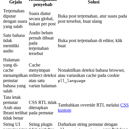
Gejala
Solusi
penyebab
Terjemahan
Suara diatur
diputar
Buka post terjemahan, atur suara pada
secara global,
dengan suara
post tersebut, buat ulang
bukan per post
yang salah
Audio belum
Satu bahasa
pernah dibuat
tidak
Buka post terjemahan di editor, klik
pada
memiliki
buat
terjemahan
audio
tersebut
Halaman
yang di-
Cache
cache
menyimpan
Nonaktifkan deteksi bahasa browser,
menampilkan
redirect deteksi
atau variasikan cache pada cookie
pemutar
atau satu
pll_language
bahasa yang
varian halaman
salah
Tata letak
pemutar
CSS RTL tidak
Tambahkan override RTL melalui
CSS
Arab atau
diterapkan
kustom
Ibrani terlihat
pada pemutar
tidak benar
String UI
String plugin
Daftarkan string pemutar dengan