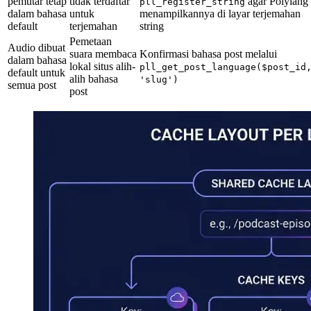
pemutar tetap
tidak terdaftar
agar Polylang
pll_register_string
dalam bahasa
untuk
menampilkannya di layar terjemahan
default
terjemahan
string
Pemetaan
Audio dibuat
suara membaca
Konfirmasi bahasa post melalui
dalam bahasa
lokal situs alih-
pll_get_post_language($post_id
default untuk
alih bahasa
'slug')
semua post
post