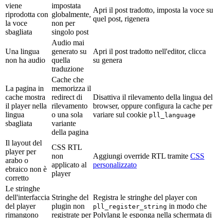
viene
impostata
Apri il post tradotto, imposta la voce su
riprodotta con
globalmente,
quel post, rigenera
la voce
non per
sbagliata
singolo post
Audio mai
Una lingua
generato su
Apri il post tradotto nell'editor, clicca
non ha audio
quella
su genera
traduzione
Cache che
La pagina in
memorizza il
cache mostra
redirect di
Disattiva il rilevamento della lingua del
il player nella
rilevamento
browser, oppure configura la cache per
lingua
o una sola
variare sul cookie
pll_language
sbagliata
variante
della pagina
Il layout del
CSS RTL
player per
non
Aggiungi override RTL tramite
CSS
arabo o
applicato al
personalizzato
ebraico non è
player
corretto
Le stringhe
dell'interfaccia
Stringhe del
Registra le stringhe del player con
del player
plugin non
in modo che
pll_register_string
rimangono
registrate per
Polylang le esponga nella schermata di