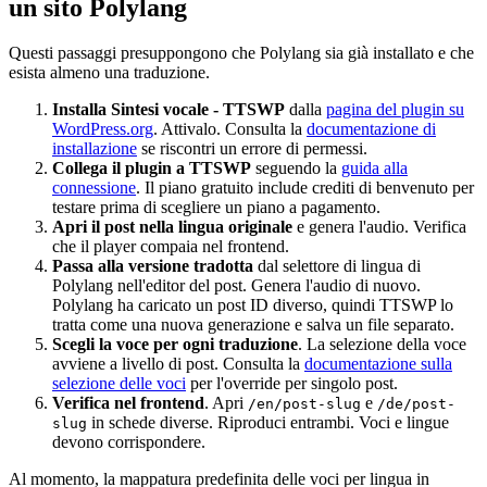
un sito Polylang
Questi passaggi presuppongono che Polylang sia già installato e che
esista almeno una traduzione.
Installa Sintesi vocale - TTSWP
dalla
pagina del plugin su
WordPress.org
. Attivalo. Consulta la
documentazione di
installazione
se riscontri un errore di permessi.
Collega il plugin a TTSWP
seguendo la
guida alla
connessione
. Il piano gratuito include crediti di benvenuto per
testare prima di scegliere un piano a pagamento.
Apri il post nella lingua originale
e genera l'audio. Verifica
che il player compaia nel frontend.
Passa alla versione tradotta
dal selettore di lingua di
Polylang nell'editor del post. Genera l'audio di nuovo.
Polylang ha caricato un post ID diverso, quindi TTSWP lo
tratta come una nuova generazione e salva un file separato.
Scegli la voce per ogni traduzione
. La selezione della voce
avviene a livello di post. Consulta la
documentazione sulla
selezione delle voci
per l'override per singolo post.
Verifica nel frontend
. Apri
e
/en/post-slug
/de/post-
in schede diverse. Riproduci entrambi. Voci e lingue
slug
devono corrispondere.
Al momento, la mappatura predefinita delle voci per lingua in