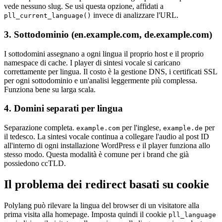
vede nessuno slug. Se usi questa opzione, affidati a
invece di analizzare l'URL.
pll_current_language()
3. Sottodominio (en.example.com, de.example.com)
I sottodomini assegnano a ogni lingua il proprio host e il proprio
namespace di cache. I player di sintesi vocale si caricano
correttamente per lingua. Il costo è la gestione DNS, i certificati SSL
per ogni sottodominio e un'analisi leggermente più complessa.
Funziona bene su larga scala.
4. Domini separati per lingua
Separazione completa.
per l'inglese,
per
example.com
example.de
il tedesco. La sintesi vocale continua a collegare l'audio al post ID
all'interno di ogni installazione WordPress e il player funziona allo
stesso modo. Questa modalità è comune per i brand che già
possiedono ccTLD.
Il problema dei redirect basati su cookie
Polylang può rilevare la lingua del browser di un visitatore alla
prima visita alla homepage. Imposta quindi il cookie
pll_language