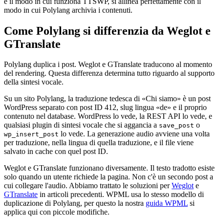
è il modo in cui funziona TTSWP, si allinea perfettamente con il
modo in cui Polylang archivia i contenuti.
Come Polylang si differenzia da Weglot e
GTranslate
Polylang duplica i post. Weglot e GTranslate traducono al momento
del rendering. Questa differenza determina tutto riguardo al supporto
della sintesi vocale.
Su un sito Polylang, la traduzione tedesca di «Chi siamo» è un post
WordPress separato con post ID 412, slug lingua «de» e il proprio
contenuto nel database. WordPress lo vede, la REST API lo vede, e
qualsiasi plugin di sintesi vocale che si aggancia a
o
save_post
lo vede. La generazione audio avviene una volta
wp_insert_post
per traduzione, nella lingua di quella traduzione, e il file viene
salvato in cache con quel post ID.
Weglot e GTranslate funzionano diversamente. Il testo tradotto esiste
solo quando un utente richiede la pagina. Non c'è un secondo post a
cui collegare l'audio. Abbiamo trattato le soluzioni per
Weglot
e
GTranslate
in articoli precedenti. WPML usa lo stesso modello di
duplicazione di Polylang, per questo la nostra
guida WPML
si
applica qui con piccole modifiche.