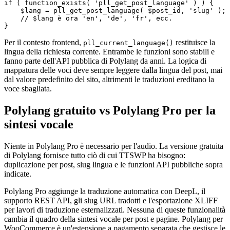
if ( function_exists( 'pll_get_post_language' ) ) {

    $lang = pll_get_post_language( $post_id, 'slug' );

    // $lang è ora 'en', 'de', 'fr', ecc.

}
Per il contesto frontend,
restituisce la
pll_current_language()
lingua della richiesta corrente. Entrambe le funzioni sono stabili e
fanno parte dell'API pubblica di Polylang da anni. La logica di
mappatura delle voci deve sempre leggere dalla lingua del post, mai
dal valore predefinito del sito, altrimenti le traduzioni ereditano la
voce sbagliata.
Polylang gratuito vs Polylang Pro per la
sintesi vocale
Niente in Polylang Pro è necessario per l'audio. La versione gratuita
di Polylang fornisce tutto ciò di cui TTSWP ha bisogno:
duplicazione per post, slug lingua e le funzioni API pubbliche sopra
indicate.
Polylang Pro aggiunge la traduzione automatica con DeepL, il
supporto REST API, gli slug URL tradotti e l'esportazione XLIFF
per lavori di traduzione esternalizzati. Nessuna di queste funzionalità
cambia il quadro della sintesi vocale per post e pagine. Polylang per
WooCommerce è un'estensione a pagamento separata che gestisce le