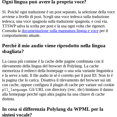
Ogni lingua può avere la propria voce?
Sì. Poiché ogni traduzione è un post separato, la selezione della voce
avviene a livello di post. Scegli una voce tedesca sulla traduzione
tedesca, una voce spagnola sulla traduzione spagnola, e così via.
TTSWP salva la scelta per post e la usa ogni volta che rigeneri.
Consulta la
documentazione sulla mappatura lingua e voce
per il
comportamento attuale.
Perché il mio audio viene riprodotto nella lingua
sbagliata?
La causa più comune è la cache delle pagine combinata con il
rilevamento della lingua del browser di Polylang. La cache
memorizza il redirect della homepage o una sola variante linguistica
e la serve a tutti. Il file audio in sé è corretto per il post ID. Non lo è
la pagina che lo carica. Disattiva il rilevamento del browser sui siti
con cache, oppure configura il plugin di cache per variare sul cookie
. Gli URL con directory (/en/, /de/) limitano il danno
pll_language
alla homepage perché ogni altra pagina ha una chiave di cache
distinta.
In cosa si differenzia Polylang da WPML per la
sintesi vocale?