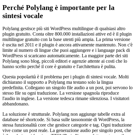
Perché Polylang è importante per la
sintesi vocale
Polylang gestisce più siti WordPress multilingue di qualsiasi altro
plugin gratuito. Conta oltre 800.000 installazioni attive ed è il plugin
multilingue gratuito con la base utenti più ampia. La prima versione
è uscita nel 2011 e il plugin è ancora attivamente mantenuto. Non c'è
limite al numero di lingue che puoi aggiungere e i language pack di
WordPress si scaricano automaticamente. La maggior parte dei siti
Polylang sono blog, piccoli editori e agenzie attente ai costi che lo
hanno scelto perché il core è gratuito e l'architettura è pulita.
Questa popolarità è il problema per i plugin di sintesi vocale. Molti
dichiarano il supporto a Polylang ma testano solo la lingua
predefinita. Collegano un singolo file audio a un post, poi servono lo
stesso file su ogni traduzione. La versione spagnola riproduce
l'audio in inglese. La versione tedesca rimane silenziosa. I visitatori
abbandonano.
La soluzione è strutturale. Polylang non aggiunge tabelle extra al
database né shortcode. Si basa sulle tassonomie di WordPress, la
stessa funzionalità core che gestisce categorie e tag. Ogni traduzione
vive come un post reale. La generazione audio per singolo post, che