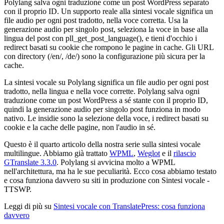
Polylang salva ogni traduzione come un post WordPress separato
con il proprio ID. Un supporto reale alla sintesi vocale significa un
file audio per ogni post tradotto, nella voce corretta. Usa la
generazione audio per singolo post, seleziona la voce in base alla
lingua del post con pll_get_post_language(), e tieni d'occhio i
redirect basati su cookie che rompono le pagine in cache. Gli URL
con directory (/en/, /de/) sono la configurazione più sicura per la
cache.
La sintesi vocale su Polylang significa un file audio per ogni post
tradotto, nella lingua e nella voce corrette. Polylang salva ogni
traduzione come un post WordPress a sé stante con il proprio ID,
quindi la generazione audio per singolo post funziona in modo
nativo. Le insidie sono la selezione della voce, i redirect basati su
cookie e la cache delle pagine, non l'audio in sé.
Questo è il quarto articolo della nostra serie sulla sintesi vocale
multilingue. Abbiamo già trattato
WPML
,
Weglot
e il
rilascio
GTranslate 3.3.0
. Polylang si avvicina molto a WPML
nell'architettura, ma ha le sue peculiarità. Ecco cosa abbiamo testato
e cosa funziona davvero su siti in produzione con Sintesi vocale -
TTSWP.
Leggi di più su
Sintesi vocale con TranslatePress: cosa funziona
davvero