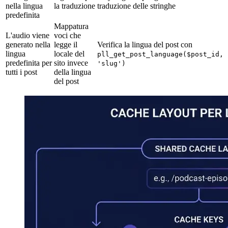
nella lingua
la traduzione
traduzione delle stringhe
predefinita
Mappatura
L'audio viene
voci che
generato nella
legge il
Verifica la lingua del post con
lingua
locale del
pll_get_post_language($post_id,
predefinita per
sito invece
'slug')
tutti i post
della lingua
del post