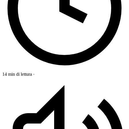
14 min di lettura
·