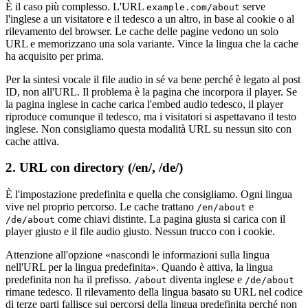
È il caso più complesso. L'URL
serve
example.com/about
l'inglese a un visitatore e il tedesco a un altro, in base al cookie o al
rilevamento del browser. Le cache delle pagine vedono un solo
URL e memorizzano una sola variante. Vince la lingua che la cache
ha acquisito per prima.
Per la sintesi vocale il file audio in sé va bene perché è legato al post
ID, non all'URL. Il problema è la pagina che incorpora il player. Se
la pagina inglese in cache carica l'embed audio tedesco, il player
riproduce comunque il tedesco, ma i visitatori si aspettavano il testo
inglese. Non consigliamo questa modalità URL su nessun sito con
cache attiva.
2. URL con directory (/en/, /de/)
È l'impostazione predefinita e quella che consigliamo. Ogni lingua
vive nel proprio percorso. Le cache trattano
e
/en/about
come chiavi distinte. La pagina giusta si carica con il
/de/about
player giusto e il file audio giusto. Nessun trucco con i cookie.
Attenzione all'opzione «nascondi le informazioni sulla lingua
nell'URL per la lingua predefinita». Quando è attiva, la lingua
predefinita non ha il prefisso.
diventa inglese e
/about
/de/about
rimane tedesco. Il rilevamento della lingua basato su URL nel codice
di terze parti fallisce sui percorsi della lingua predefinita perché non