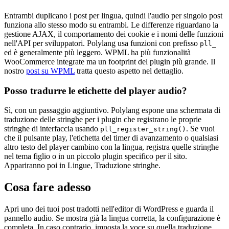
Entrambi duplicano i post per lingua, quindi l'audio per singolo post
funziona allo stesso modo su entrambi. Le differenze riguardano la
gestione AJAX, il comportamento dei cookie e i nomi delle funzioni
nell'API per sviluppatori. Polylang usa funzioni con prefisso
pll_
ed è generalmente più leggero. WPML ha più funzionalità
WooCommerce integrate ma un footprint del plugin più grande. Il
nostro
post su WPML
tratta questo aspetto nel dettaglio.
Posso tradurre le etichette del player audio?
Sì, con un passaggio aggiuntivo. Polylang espone una schermata di
traduzione delle stringhe per i plugin che registrano le proprie
stringhe di interfaccia usando
. Se vuoi
pll_register_string()
che il pulsante play, l'etichetta del timer di avanzamento o qualsiasi
altro testo del player cambino con la lingua, registra quelle stringhe
nel tema figlio o in un piccolo plugin specifico per il sito.
Appariranno poi in Lingue, Traduzione stringhe.
Cosa fare adesso
Apri uno dei tuoi post tradotti nell'editor di WordPress e guarda il
pannello audio. Se mostra già la lingua corretta, la configurazione è
completa. In caso contrario, imposta la voce su quella traduzione,