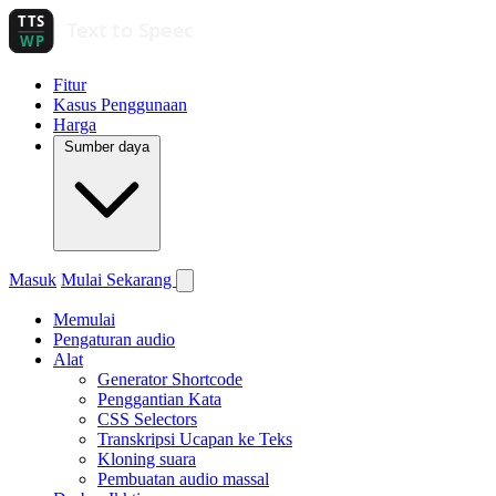
Fitur
Kasus Penggunaan
Harga
Sumber daya
Masuk
Mulai Sekarang
Memulai
Pengaturan audio
Alat
Generator Shortcode
Penggantian Kata
CSS Selectors
Transkripsi Ucapan ke Teks
Kloning suara
Pembuatan audio massal