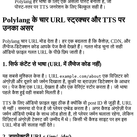
Polylang हर भाषा के लिए एक असली पोस्ट बनाता है, जो
पोस्ट-स्तर पर TTS जनरेशन के लिए बिल्कुल सही है।
Polylang के चार URL स्ट्रक्चर और TTS पर
उनका असर
Polylang चार URL मोड देता है। हर एक बदलता है कि कैशेज़, CDN, और
लैंग्वेज-डिटेक्शन कोड आपके पेज कैसे देखते हैं। गलत मोड चुना तो सही
ऑडियो फ़ाइल गलत URL के पीछे छिप जाती है।
1. सिर्फ कंटेंट से भाषा (URL में लैंग्वेज कोड नहीं)
यह सबसे मुश्किल केस है। URL
एक विज़िटर को
example.com/about
अंग्रेज़ी और दूसरे को जर्मन दिखाता है, कुकी या ब्राउज़र डिटेक्शन के आधार
पर। पेज कैश एक URL देखता है और एक वेरिएंट स्टोर करता है। जो भाषा
पहले कैश हुई वही सबको मिलती है।
TTS के लिए ऑडियो फ़ाइल खुद ठीक है क्योंकि वो post ID से जुड़ी है, URL
से नहीं। समस्या वो पेज है जो प्लेयर एम्बेड करता है। अगर कैश्ड अंग्रेज़ी पेज
जर्मन ऑडियो एम्बेड के साथ लोड होता है, तो प्लेयर जर्मन चलाता रहेगा, लेकिन
विज़िटर्स अंग्रेज़ी टेक्स्ट की उम्मीद में थे। किसी भी कैश्ड साइट पर हम इस
URL मोड की सलाह नहीं देते।
2. डायरेक्टरी URLs (/en/, /de/)