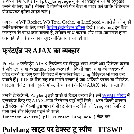
है अपने कैश प्लगइन को
कुकी पर vary करने या bypass
pll_language
करने के लिए कहें। तीसरा है होमपेज को पेज कैश से बाहर करें ताकि डिटेक्शन
रीडायरेक्ट हमेशा लाइव चले।
अगर आप WP Rocket, W3 Total Cache, या LiteSpeed चलाते हैं, तो कुकी
कॉन्फिगरेशन के लिए हमारे
कैशिंग इंटीग्रेशन डॉक्स
देखें। Polylang इन कैश
प्लगइन्स के साथ काम करता है, लेकिन साथ चलना और भाषा-जागरूक होना
एक नहीं है। कैश आपको खुद कॉन्फ़िगर करना होगा।
फ्रंटएंड पर AJAX का व्यवहार
Polylang फ्रंटएंड AJAX रिक्वेस्ट पर मौजूदा भाषा अपने आप डिटेक्ट करता
है और उस भाषा के strings लोड करता है। किसी खास भाषा को जबरदस्ती
लोड करने के लिए आप रिक्वेस्ट में एक्सप्लिसिट
वेरिएबल भी पास कर
lang
सकते हैं। TTS के लिए यह तब मायने रखता है जब ऑडियो प्लेयर या रिलेटेड-
पोस्ट्स विजेट किसी दूसरी पोस्ट फेच करने के लिए AJAX कॉल करता है।
हमारी टेस्टिंग में, Polylang इसे अच्छे से हैंडल करता है। हमें
WPML पोस्ट
में
दस्तावेज़ किए गए AJAX-भाषा रिग्रेशन यहाँ नहीं मिले। अगर किसी कस्टम
इंटीग्रेशन को गैर-मौजूदा भाषा में पोस्ट फेच करनी है, तो
एक्सप्लिसिट
lang
पास करें और रिज़ल्ट पढ़ने से पहले
चेक करें।
function_exists('pll_current_language')
Polylang साइट पर टेक्स्ट टू स्पीच - TTSWP