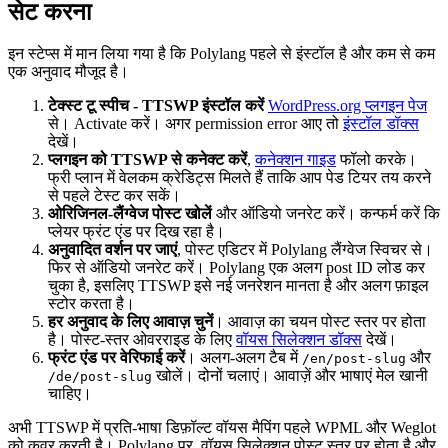
सेट करना
इन स्टेप्स में मान लिया गया है कि Polylang पहले से इंस्टॉल है और कम से कम
एक अनुवाद मौजूद है।
टेक्स्ट टू स्पीच - TTSWP इंस्टॉल करें
WordPress.org प्लगइन पेज
से। Activate करें। अगर permission error आए तो
इंस्टॉल डॉक्स
देखें।
प्लगइन को TTSWP से कनेक्ट करें
,
कनेक्शन गाइड
फॉलो करके।
फ्री प्लान में वेलकम क्रेडिट्स मिलते हैं ताकि आप पेड टियर तय करने
से पहले टेस्ट कर सकें।
ओरिजिनल-लैंग्वेज पोस्ट खोलें
और ऑडियो जनरेट करें। कन्फर्म करें कि
प्लेयर फ्रंट एंड पर दिख रहा है।
अनुवादित वर्शन पर जाएं
, पोस्ट एडिटर में Polylang लैंग्वेज स्विचर से।
फिर से ऑडियो जनरेट करें। Polylang एक अलग post ID लोड कर
चुका है, इसलिए TTSWP इसे नई जनरेशन मानता है और अलग फ़ाइल
स्टोर करता है।
हर अनुवाद के लिए आवाज़ चुनें
। आवाज़ का चयन पोस्ट स्तर पर होता
है। पोस्ट-स्तर ओवरराइड के लिए
वॉयस सिलेक्शन डॉक्स
देखें।
फ्रंट एंड पर वेरिफाई करें
। अलग-अलग टैब में
और
/en/post-slug
खोलें। दोनों चलाएं। आवाज़ें और भाषाएं मेल खानी
/de/post-slug
चाहिए।
अभी TTSWP में प्रति-भाषा डिफ़ॉल्ट वॉयस मैपिंग पहले WPML और Weglot
को कवर करती है। Polylang पर, वॉयस सिलेक्शन पोस्ट स्तर पर होता है और