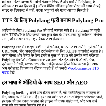
की भाषा रिटर्न करता है। दोनों फ़ंक्शन स्थिर हैं और वर्षों से Polylang के
पब्लिक API का हिस्सा हैं। वॉयस मैपिंग लॉजिक हमेशा पोस्ट की भाषा से पढ़े,
साइट के डिफ़ॉल्ट से नहीं, वरना अनुवादों को गलत आवाज़ मिलती है।
TTS के लिए Polylang फ्री बनाम Polylang Pro
ऑडियो के लिए Polylang Pro की कोई ज़रूरत नहीं है। Polylang का फ्री
वर्शन TTSWP के लिए ज़रूरी सब कुछ देता है: पोस्ट-स्तर डुप्लिकेशन, लैंग्वेज
स्लग, और ऊपर बताए गए पब्लिक API फ़ंक्शन।
Polylang Pro में DeepL मशीन ट्रांसलेशन, REST API सपोर्ट, ट्रांसलेटेड
URL स्लग, और आउटसोर्स्ड ट्रांसलेशन के लिए XLIFF एक्सपोर्ट जुड़ता है।
ब्लॉग पोस्ट और पेजेज़ के लिए इनमें से कुछ भी TTS की तस्वीर नहीं बदलता।
Polylang for WooCommerce एक अलग पेड ऐड-ऑन है जो शॉप पेज,
प्रोडक्ट कैटेगरी, attributes, और ट्रांज़ैक्शनल ईमेल मैनेज करता है। अगर
आप प्रोडक्ट विवरण पर नैरेशन चाहते हैं, तो हमारी
WooCommerce TTS
गाइड
देखें।
हर भाषा में ऑडियो के साथ SEO और AEO
Polylang hreflang अपने आप हैंडल करता है, जो मल्टीलिंगुअल साइट्स के
लिए ज़्यादातर SEO काम है। हर भाषा वर्शन पर AudioObject schema जोड़ें,
हर एक को उस खास अनुवाद की फ़ाइल की तरफ पॉइंट करें, और आप सर्च
इंजन को एक साफ सिग्नल देते हैं।