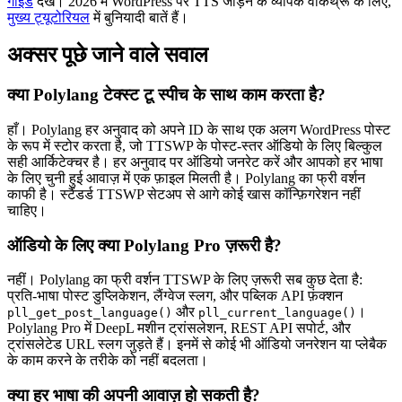
गाइड
देखें। 2026 में WordPress पर TTS जोड़ने के व्यापक वॉकथ्रू के लिए,
मुख्य ट्यूटोरियल
में बुनियादी बातें हैं।
अक्सर पूछे जाने वाले सवाल
क्या Polylang टेक्स्ट टू स्पीच के साथ काम करता है?
हाँ। Polylang हर अनुवाद को अपने ID के साथ एक अलग WordPress पोस्ट
के रूप में स्टोर करता है, जो TTSWP के पोस्ट-स्तर ऑडियो के लिए बिल्कुल
सही आर्किटेक्चर है। हर अनुवाद पर ऑडियो जनरेट करें और आपको हर भाषा
के लिए चुनी हुई आवाज़ में एक फ़ाइल मिलती है। Polylang का फ्री वर्शन
काफी है। स्टैंडर्ड TTSWP सेटअप से आगे कोई खास कॉन्फ़िगरेशन नहीं
चाहिए।
ऑडियो के लिए क्या Polylang Pro ज़रूरी है?
नहीं। Polylang का फ्री वर्शन TTSWP के लिए ज़रूरी सब कुछ देता है:
प्रति-भाषा पोस्ट डुप्लिकेशन, लैंग्वेज स्लग, और पब्लिक API फ़ंक्शन
और
।
pll_get_post_language()
pll_current_language()
Polylang Pro में DeepL मशीन ट्रांसलेशन, REST API सपोर्ट, और
ट्रांसलेटेड URL स्लग जुड़ते हैं। इनमें से कोई भी ऑडियो जनरेशन या प्लेबैक
के काम करने के तरीके को नहीं बदलता।
क्या हर भाषा की अपनी आवाज़ हो सकती है?