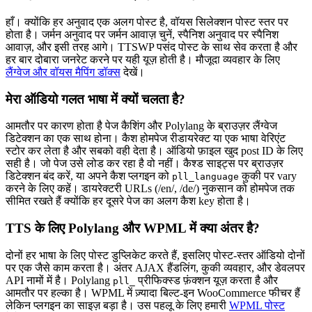
हाँ। क्योंकि हर अनुवाद एक अलग पोस्ट है, वॉयस सिलेक्शन पोस्ट स्तर पर
होता है। जर्मन अनुवाद पर जर्मन आवाज़ चुनें, स्पैनिश अनुवाद पर स्पैनिश
आवाज़, और इसी तरह आगे। TTSWP पसंद पोस्ट के साथ सेव करता है और
हर बार दोबारा जनरेट करने पर यही यूज़ होती है। मौजूदा व्यवहार के लिए
लैंग्वेज और वॉयस मैपिंग डॉक्स
देखें।
मेरा ऑडियो गलत भाषा में क्यों चलता है?
आमतौर पर कारण होता है पेज कैशिंग और Polylang के ब्राउज़र लैंग्वेज
डिटेक्शन का एक साथ होना। कैश होमपेज रीडायरेक्ट या एक भाषा वेरिएंट
स्टोर कर लेता है और सबको वही देता है। ऑडियो फ़ाइल खुद post ID के लिए
सही है। जो पेज उसे लोड कर रहा है वो नहीं। कैश्ड साइट्स पर ब्राउज़र
डिटेक्शन बंद करें, या अपने कैश प्लगइन को
कुकी पर vary
pll_language
करने के लिए कहें। डायरेक्टरी URLs (/en/, /de/) नुकसान को होमपेज तक
सीमित रखते हैं क्योंकि हर दूसरे पेज का अलग कैश key होता है।
TTS के लिए Polylang और WPML में क्या अंतर है?
दोनों हर भाषा के लिए पोस्ट डुप्लिकेट करते हैं, इसलिए पोस्ट-स्तर ऑडियो दोनों
पर एक जैसे काम करता है। अंतर AJAX हैंडलिंग, कुकी व्यवहार, और डेवलपर
API नामों में है। Polylang
प्रीफिक्स्ड फ़ंक्शन यूज़ करता है और
pll_
आमतौर पर हल्का है। WPML में ज़्यादा बिल्ट-इन WooCommerce फीचर हैं
लेकिन प्लगइन का साइज़ बड़ा है। उस पहलू के लिए हमारी
WPML पोस्ट