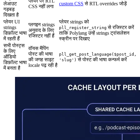
प्लेयर पर RTL
लेआउट
custom CSS
से RTL overrides जोड़ें
CSS नहीं लगा
गड़बड़
दिखता है
प्लेयर UI
प्लेयर strings को
प्लगइन strings
strings
से रजिस्टर करें
pll_register_string
अनुवाद के लिए
डिफ़ॉल्ट भाषा
ताकि Polylang उन्हें strings ट्रांसलेशन
रजिस्टर नहीं हैं
में रहती हैं
स्क्रीन पर दिखाए
सभी पोस्ट्स
वॉयस मैपिंग
के लिए
पोस्ट की भाषा
pll_get_post_language($post_id,
ऑडियो
की जगह साइट
से पोस्ट की भाषा कन्फर्म करें
'slug')
डिफ़ॉल्ट भाषा
locale पढ़ रही है
में बनता है