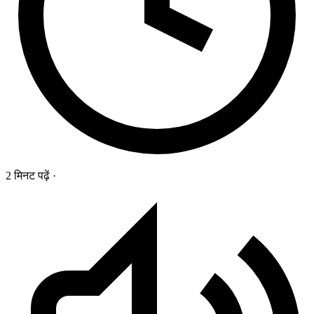
2 मिनट पढ़ें
·