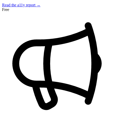
Read the a11y report →
Free