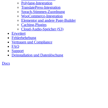
Polylang-Integration
TranslatePress-Integration
Sprach-Stimmen-Zuordnung
WooCommerce-Integration
Elementor und andere Page-Builder
Caching-Plugins
Cloud-Audio-Speicher (S3)
Erweitert
Fehlerbehebung
Vertrauen und Compliance
FAQ
Support
Deinstallation und Datenlöschung
Docs