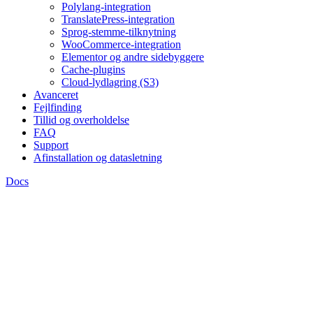
Polylang-integration
TranslatePress-integration
Sprog-stemme-tilknytning
WooCommerce-integration
Elementor og andre sidebyggere
Cache-plugins
Cloud-lydlagring (S3)
Avanceret
Fejlfinding
Tillid og overholdelse
FAQ
Support
Afinstallation og datasletning
Docs