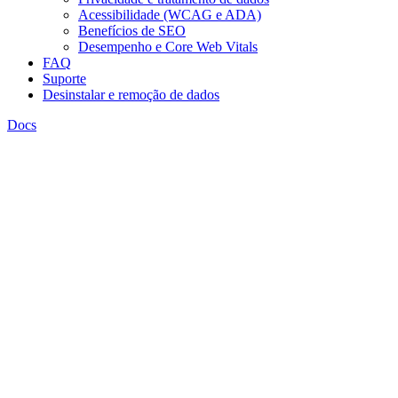
Acessibilidade (WCAG e ADA)
Benefícios de SEO
Desempenho e Core Web Vitals
FAQ
Suporte
Desinstalar e remoção de dados
Docs