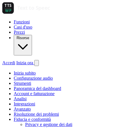
Funzioni
Casi d'uso
Prezzi
Risorse
Accedi
Inizia ora
Inizia subito
Configurazione audio
Strumenti
Panoramica del dashboard
Account e fatturazione
Analisi
Integrazioni
Avanzato
Risoluzione dei problemi
Fiducia e conformità
Privacy e gestione dei dati