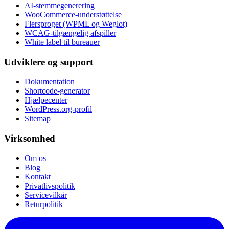
AI-stemmegenerering
WooCommerce-understøttelse
Flersproget (WPML og Weglot)
WCAG-tilgængelig afspiller
White label til bureauer
Udviklere og support
Dokumentation
Shortcode-generator
Hjælpecenter
WordPress.org-profil
Sitemap
Virksomhed
Om os
Blog
Kontakt
Privatlivspolitik
Servicevilkår
Returpolitik