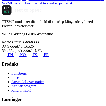
WPML-sider: Hvad der faktisk virker
jun. 2026
TTSWP omdanner dit indhold til naturligt klingende lyd med
ElevenLabs-stemmer.
WCAG-klar og GDPR-kompatibel.
Norse Digital Group LLC
30 N Gould St 56325
Sheridan, WY 82801, USA
EN
NO
ES
FR
Produkt
Funktioner
Priser
Anvendelsesscenarier
Affiliateprogram
Ændringslog
Løsninger