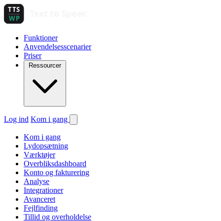
Funktioner
Anvendelsesscenarier
Priser
Ressourcer
Log ind
Kom i gang
Kom i gang
Lydopsætning
Værktøjer
Overbliksdashboard
Konto og fakturering
Analyse
Integrationer
Avanceret
Fejlfinding
Tillid og overholdelse