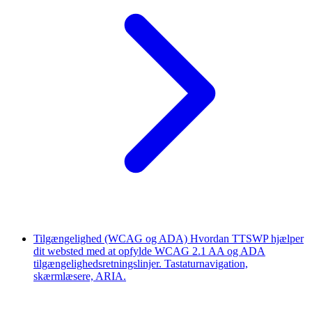
Tilgængelighed (WCAG og ADA)
Hvordan TTSWP hjælper
dit websted med at opfylde WCAG 2.1 AA og ADA
tilgængelighedsretningslinjer. Tastaturnavigation,
skærmlæsere, ARIA.