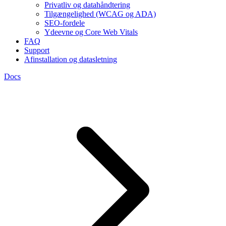
Privatliv og datahåndtering
Tilgængelighed (WCAG og ADA)
SEO-fordele
Ydeevne og Core Web Vitals
FAQ
Support
Afinstallation og datasletning
Docs