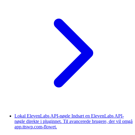
Lokal ElevenLabs API-nøgle
Indsæt en ElevenLabs API-
nøgle direkte i pluginnet. Til avancerede brugere, der vil omgå
app.ttswp.com-flowet.