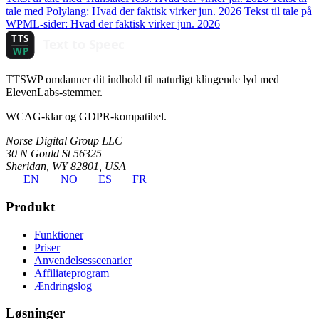
tale med Polylang: Hvad der faktisk virker
jun. 2026
Tekst til tale på
WPML-sider: Hvad der faktisk virker
jun. 2026
TTSWP omdanner dit indhold til naturligt klingende lyd med
ElevenLabs-stemmer.
WCAG-klar og GDPR-kompatibel.
Norse Digital Group LLC
30 N Gould St 56325
Sheridan, WY 82801, USA
EN
NO
ES
FR
Produkt
Funktioner
Priser
Anvendelsesscenarier
Affiliateprogram
Ændringslog
Løsninger