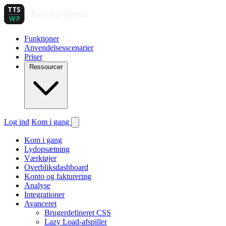
Funktioner
Anvendelsesscenarier
Priser
Ressourcer
Log ind
Kom i gang
Kom i gang
Lydopsætning
Værktøjer
Overbliksdashboard
Konto og fakturering
Analyse
Integrationer
Avanceret
Brugerdefineret CSS
Lazy Load-afspiller