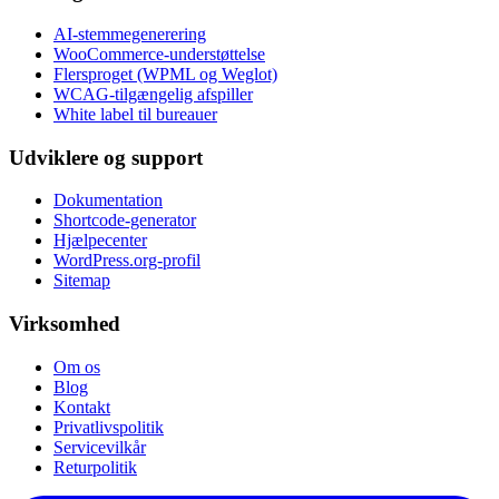
AI-stemmegenerering
WooCommerce-understøttelse
Flersproget (WPML og Weglot)
WCAG-tilgængelig afspiller
White label til bureauer
Udviklere og support
Dokumentation
Shortcode-generator
Hjælpecenter
WordPress.org-profil
Sitemap
Virksomhed
Om os
Blog
Kontakt
Privatlivspolitik
Servicevilkår
Returpolitik