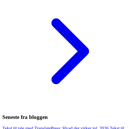
Seneste fra bloggen
Tekst til tale med TranslatePress: Hvad der virker
jul. 2026
Tekst til