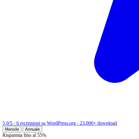
5,0/5
·
6 recensioni su WordPress.org
·
23.000+
download
Mensile
Annuale
Risparmia fino al 55%