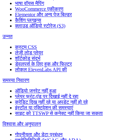
भाषा वॉयस मैपिंग
WooCommerce एकीकरण
Elementor और अन्य पेज बिल्डर
कैशिंग प्लगइन्स
क्लाउड ऑडियो स्टोरेज (S3)
उन्नत
कस्टम CSS
लेज़ी लोड प्लेयर
शॉर्टकोड संदर्भ
डेवलपर्स के लिए हुक और फिल्टर
लोकल ElevenLabs API की
समस्या निवारण
ऑडियो जनरेट नहीं हुआ
प्लेयर फ्रंट-एंड पर दिखाई नहीं दे रहा
क्रेडिट दिख नहीं रहे या अपडेट नहीं हो रहे
इंस्टॉल या एक्टिवेशन की समस्याएं
साइट को TTSWP से कनेक्ट नहीं किया जा सकता
विश्वास और अनुपालन
गोपनीयता और डेटा प्रबंधन