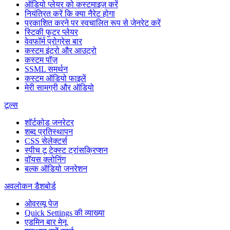
ऑडियो प्लेयर को कस्टमाइज़ करें
नियंत्रित करें कि क्या नैरेट होगा
प्रकाशित करने पर स्वचालित रूप से जेनरेट करें
स्टिकी फुटर प्लेयर
वेवफॉर्म प्रोग्रेस बार
कस्टम इंट्रो और आउट्रो
कस्टम पॉज़
SSML समर्थन
कस्टम ऑडियो फाइलें
मेरी सामग्री और ऑडियो
टूल्स
शॉर्टकोड जनरेटर
शब्द प्रतिस्थापन
CSS सेलेक्टर्स
स्पीच टू टेक्स्ट ट्रांसक्रिप्शन
वॉयस क्लोनिंग
बल्क ऑडियो जनरेशन
अवलोकन डैशबोर्ड
ओवरव्यू पेज
Quick Settings की व्याख्या
एडमिन बार मेनू