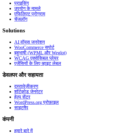
प्राइसिंग
उपयोग के मामले
एफिलिएट प्रोग्राम
चेंजलॉग
Solutions
AI वॉयस जनरेशन
WooCommerce सपोर्ट
बहुभाषी (WPML और Weglot)
WCAG एक्सेसिबल प्लेयर
एजेंसियों के लिए व्हाइट लेबल
डेवलपर और सहायता
दस्तावेज़ीकरण
शॉर्टकोड जेनरेटर
हेल्प सेंटर
WordPress.org प्रोफ़ाइल
साइटमैप
कंपनी
हमारे बारे में