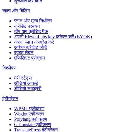
शुरुआत करें कार्ड
खाता और बिलिंग
प्लान और मूल्य निर्धारण
क्रेडिट प्रबंधन
टॉप-अप क्रेडिट पैक
अपनी ElevenLabs key कनेक्ट करें (BYOK)
अपना प्लान अपग्रेड करें
अधिक क्रेडिट जोड़ें
व्हाइट लेबल
एफिलिएट प्रोग्राम
विश्लेषण
मेरी स्टैट्स
ऑडियो आंकड़े
ऑडियो लाइब्रेरी
इंटीग्रेशन
WPML एकीकरण
Weglot एकीकरण
Polylang एकीकरण
GTranslate एकीकरण
TranslatePress इंटीग्रेशन