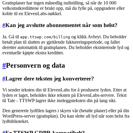
Gratisplaner har ingen månedlig nullstilling, så når de 10 000
velkomstkrediittene er brukt opp, må du fylle på, oppgradere eller
koble til en ElevenLabs-nøkkel.
#
Kan jeg avslutte abonnementet når som helst?
Ja. Gå til
og klikk Avbryt. Du beholder
app.ttswp.com/billing
betalt plan til slutten av gjeldende faktureringsperiode, og faller
deretter automatisk til gratisplanen. Du beholder eksisterende lyd og
eventuelle kjøpte ekstra kreditter.
#
Personvern og data
#
Lagrer dere teksten jeg konverterer?
Vi sender teksten din til ElevenLabs for å produsere lyden. Etter at
lyden er laget, beholdes ikke teksten på ElevenLabs-servere. Tekst
til Tale - TTSWP lagrer ikke innleggsteksten din på lang sikt.
Den genererte lydfilen lagres i skyen vår (betalte planer) eller på din
WordPress-server (gratisplan). Du kan slette all lyd når som helst fra
lydbiblioteket.
#
Er TTSWP GDPR-kompatibelt?