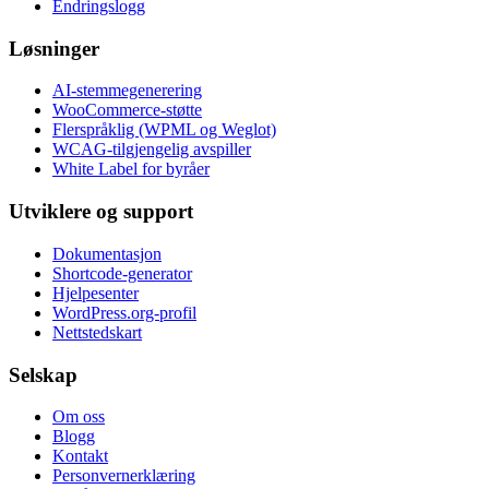
Endringslogg
Løsninger
AI-stemmegenerering
WooCommerce-støtte
Flerspråklig (WPML og Weglot)
WCAG-tilgjengelig avspiller
White Label for byråer
Utviklere og support
Dokumentasjon
Shortcode-generator
Hjelpesenter
WordPress.org-profil
Nettstedskart
Selskap
Om oss
Blogg
Kontakt
Personvernerklæring