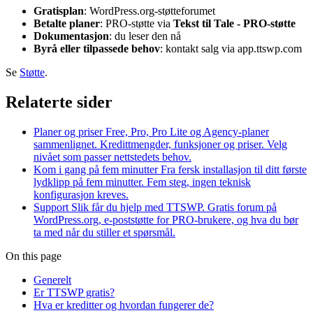
Gratisplan
: WordPress.org-støtteforumet
Betalte planer
: PRO-støtte via
Tekst til Tale - PRO-støtte
Dokumentasjon
: du leser den nå
Byrå eller tilpassede behov
: kontakt salg via app.ttswp.com
Se
Støtte
.
Relaterte sider
Planer og priser
Free, Pro, Pro Lite og Agency-planer
sammenlignet. Kredittmengder, funksjoner og priser. Velg
nivået som passer nettstedets behov.
Kom i gang på fem minutter
Fra fersk installasjon til ditt første
lydklipp på fem minutter. Fem steg, ingen teknisk
konfigurasjon kreves.
Support
Slik får du hjelp med TTSWP. Gratis forum på
WordPress.org, e-poststøtte for PRO-brukere, og hva du bør
ta med når du stiller et spørsmål.
On this page
Generelt
Er TTSWP gratis?
Hva er kreditter og hvordan fungerer de?