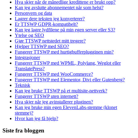
Hva skjer når de månedlige kredittene er brukt opp?
Kan jeg avslutte abonnementet når som helst?
Personvern og data
Lagrer dere teksten jeg konverterer?
Er TTSWP GDPR-kompatibelt?
Kan jeg lagre lydfilene på min egen server eller S3?
Ytelse og SEO
Gjør TTSWP nettstedet mitt tregere?
Hjelper TTSWP med SEO?
Fungerer TTSWP med hurtigbufferplugginen min?
Integrasjoner
Fungerer TTSWP med WPML, Polylang, Weglot eller
TranslatePress?
Fungerer TTSWP med WooCommerce?
Fungerer TTSWP med Elementor, Divi eller Gutenberg?
Teknisk
Kan jeg bruke TTSWP på et multisite-nettverk?
Fungerer TTSWP uten internett?
Hva skjer når jeg avinstallerer pluginen?
Kan jeg bruke min egen ElevenLabs-stemme (klonet
stemme)?
Hvor kan jeg få hjelp?
Siste fra bloggen