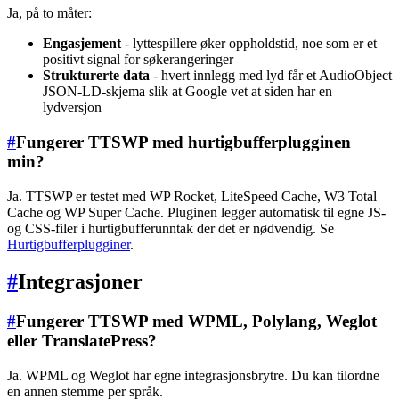
Ja, på to måter:
Engasjement
- lyttespillere øker oppholdstid, noe som er et
positivt signal for søkerangeringer
Strukturerte data
- hvert innlegg med lyd får et AudioObject
JSON-LD-skjema slik at Google vet at siden har en
lydversjon
#
Fungerer TTSWP med hurtigbufferplugginen
min?
Ja. TTSWP er testet med WP Rocket, LiteSpeed Cache, W3 Total
Cache og WP Super Cache. Pluginen legger automatisk til egne JS-
og CSS-filer i hurtigbufferunntak der det er nødvendig. Se
Hurtigbufferplugginer
.
#
Integrasjoner
#
Fungerer TTSWP med WPML, Polylang, Weglot
eller TranslatePress?
Ja. WPML og Weglot har egne integrasjonsbrytre. Du kan tilordne
en annen stemme per språk.