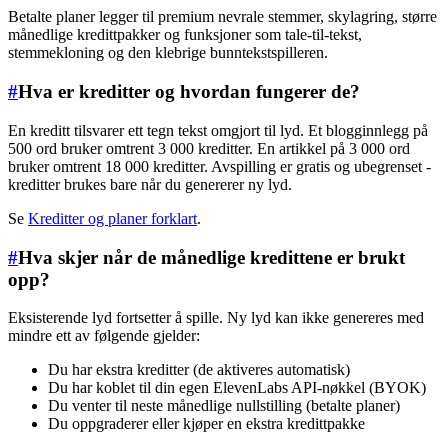
Betalte planer legger til premium nevrale stemmer, skylagring, større
månedlige kredittpakker og funksjoner som tale-til-tekst,
stemmekloning og den klebrige bunntekstspilleren.
#
Hva er kreditter og hvordan fungerer de?
En kreditt tilsvarer ett tegn tekst omgjort til lyd. Et blogginnlegg på
500 ord bruker omtrent 3 000 kreditter. En artikkel på 3 000 ord
bruker omtrent 18 000 kreditter. Avspilling er gratis og ubegrenset -
kreditter brukes bare når du genererer ny lyd.
Se
Kreditter og planer forklart
.
#
Hva skjer når de månedlige kredittene er brukt
opp?
Eksisterende lyd fortsetter å spille. Ny lyd kan ikke genereres med
mindre ett av følgende gjelder:
Du har ekstra kreditter (de aktiveres automatisk)
Du har koblet til din egen ElevenLabs API-nøkkel (BYOK)
Du venter til neste månedlige nullstilling (betalte planer)
Du oppgraderer eller kjøper en ekstra kredittpakke