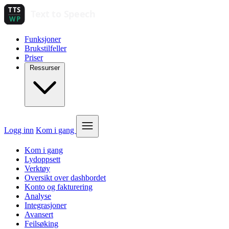
Funksjoner
Brukstilfeller
Priser
Ressurser
Logg inn
Kom i gang
Kom i gang
Lydoppsett
Verktøy
Oversikt over dashbordet
Konto og fakturering
Analyse
Integrasjoner
Avansert
Feilsøking