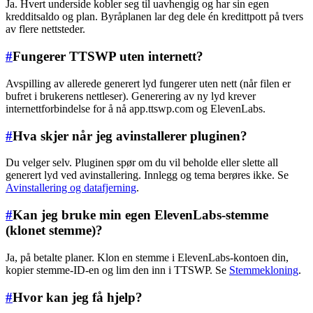
Ja. Hvert underside kobler seg til uavhengig og har sin egen
kredditsaldo og plan. Byråplanen lar deg dele én kredittpott på tvers
av flere nettsteder.
#
Fungerer TTSWP uten internett?
Avspilling av allerede generert lyd fungerer uten nett (når filen er
bufret i brukerens nettleser). Generering av ny lyd krever
internettforbindelse for å nå app.ttswp.com og ElevenLabs.
#
Hva skjer når jeg avinstallerer pluginen?
Du velger selv. Pluginen spør om du vil beholde eller slette all
generert lyd ved avinstallering. Innlegg og tema berøres ikke. Se
Avinstallering og datafjerning
.
#
Kan jeg bruke min egen ElevenLabs-stemme
(klonet stemme)?
Ja, på betalte planer. Klon en stemme i ElevenLabs-kontoen din,
kopier stemme-ID-en og lim den inn i TTSWP. Se
Stemmekloning
.
#
Hvor kan jeg få hjelp?