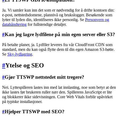
Ja. Vi samler kun inn det som er nødvendig for å drifte kontoen din:
e-post, nettstedsdomene, plannivå og brukslogger. Besøkende som
lytter til lyden din, identifiseres ikke personlig. Se
Personvern og
datahåndtering
for fullstendige detaljer.
#
Kan jeg lagre lydfilene på min egen server eller S3?
På betalte planer, ja. Lydfiler leveres fra vår CloudFront CDN som
standard, men du kan også flytte dem til din egen Amazon S3-bøtte.
Se
Sky-lydlagring
.
#
Ytelse og SEO
#
Gjør TTSWP nettstedet mitt tregere?
Nei. Lyttespilleren lastes inn med lat innlasting, noe som betyr at den
ikke lastes før brukeren ruller nær den. Spillerens JavaScript er lite
og blokkerer ikke sidevisningen. Core Web Vitals forblir upåvirket
på typiske installasjoner.
#
Hjelper TTSWP med SEO?