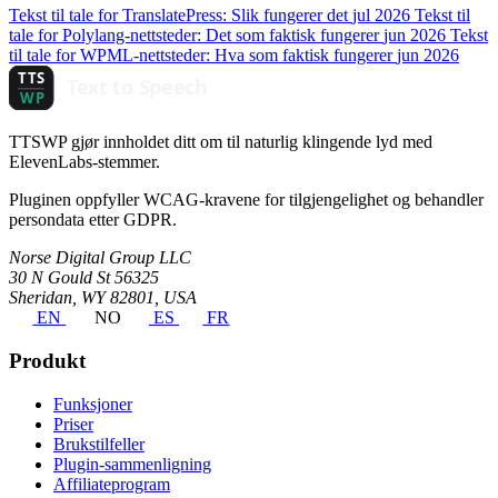
Tekst til tale for TranslatePress: Slik fungerer det
jul 2026
Tekst til
tale for Polylang-nettsteder: Det som faktisk fungerer
jun 2026
Tekst
til tale for WPML-nettsteder: Hva som faktisk fungerer
jun 2026
TTSWP gjør innholdet ditt om til naturlig klingende lyd med
ElevenLabs-stemmer.
Pluginen oppfyller WCAG-kravene for tilgjengelighet og behandler
persondata etter GDPR.
Norse Digital Group LLC
30 N Gould St 56325
Sheridan, WY 82801, USA
EN
NO
ES
FR
Produkt
Funksjoner
Priser
Brukstilfeller
Plugin-sammenligning
Affiliateprogram