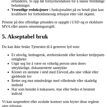
refunderes. Si opp før fornyelsesdatoen for å stanse fremtidige
belastninger.
Vesentlige reduksjoner
i funksjonalitet på en betalt plan kan
kvalifisere for forholdsmessig refusjon etter vårt skjønn.
Prisene på den offentlige prissiden er oppgitt i USD og er eksklusiv
MVA eller annen omsetningsavgift.
5. Akseptabel bruk
Du kan ikke bruke Tjenesten til å generere lyd som:
Er ulovlig, bedragersk, ærekrenkende eller krenker tredjeparts
rettigheter
Utgir seg for å være en virkelig person uten deres
uttrykkelige, dokumenterte samtykke
Kloner en stemme i strid med ElevenLabs sine vilkår eller
gjeldende lov
Retter seg mot mindreårige med villedende eller skadelig
innhold
Har som hensikt å trakassere, true eller bedra et bestemt
individ
Vi kan suspendere eller avslutte kontoer som bryter disse reglene
uten refusjon.