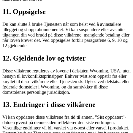
11. Oppsigelse
Du kan slutte å bruke Tjenesten når som helst ved å avinstallere
tillegget og si opp abonnementet. Vi kan suspendere eller avslutte
tilgangen din ved brudd på disse vilkårene, manglende betaling eller
når loven krever det. Ved oppsigelse forblir paragrafene 6, 9, 10 og
12 gjeldende.
12. Gjeldende lov og tvister
Disse vilkårene reguleres av lovene i delstaten Wyoming, USA, uten
hensyn til lovkonfliktsprinsipper. Enhver tvist som oppstår fra eller
knyttet til disse vilkårene eller Tjenesten skal løses ved delstats- eller
føderale domstoler i Wyoming, og du samtykker til disse
domstolenes personlige jurisdiksjon.
13. Endringer i disse vilkårene
Vi kan oppdatere disse vilkårene fra tid til annen. "Sist oppdatert"-
datoen øverst på denne siden reflekterer den siste endringen.
Vesentlige endringer vil bli varslet via e-post eller varsel i produktet.