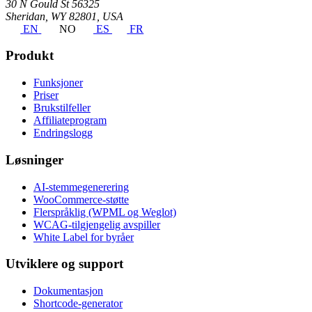
30 N Gould St 56325
Sheridan, WY 82801, USA
EN
NO
ES
FR
Produkt
Funksjoner
Priser
Brukstilfeller
Affiliateprogram
Endringslogg
Løsninger
AI-stemmegenerering
WooCommerce-støtte
Flerspråklig (WPML og Weglot)
WCAG-tilgjengelig avspiller
White Label for byråer
Utviklere og support
Dokumentasjon
Shortcode-generator