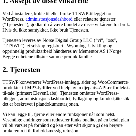
1. Aksept av disse vilkårene
Ved å installere, koble til eller bruke TTSWP-tillegget for
WordPress,
administrasjonsdashbord
eller relaterte tjenester
("Tjenesten"), godtar du å være bundet av disse vilkårene for bruk.
Hvis du ikke samtykker, ikke bruk Tjenesten.
Tjenesten leveres av Norse Digital Group LLC ("vi", "oss",
"TTSWP"), et selskap registrert i Wyoming. Utvikling og
opprinnelig produktarbeid håndteres av Mementor AS i Norge.
Begge enhetene tilhører samme produktfamilie.
2. Tjenesten
TTSWP konverterer WordPress-innlegg, sider og WooCommerce-
produkter til MP3-lydfiler ved hjelp av tredjeparts-API-er for tekst-
til-tale (primært ElevenLabs). Tjenesten omfatter WordPress-
tillegget, administrasjonsdashbordet, lydlagring og kundestøtte slik
det er beskrevet i plandokumentasjonen.
Vi kan legge til, fjerne eller endre funksjoner når som helst.
Vesentlige endringer som reduserer funksjonalitet på en betalt plan
vil bli varslet på forhånd og kan etter vårt skjønn gi den berørte
brukeren rett til forholdsmessig refusjon.