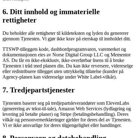
6. Ditt innhold og immaterielle
rettigheter
Du beholder alle rettigheter til kildeteksten og lyden du genererer
gjennom Tjenesten. Vi gjør ikke krav på eierskap til innholdet ditt.
TTSWP-tilleggets kode, dashbordprogramvaren, varemerket og
dokumentasjonen eies av Norse Digital Group LLC og Mementor
AS. Du får en ikke-eksklusiv, ikke-overførbar lisens til å bruke
Tjenesten i tråd med planen din. Du kan ikke reversere, videreselge
eller redistribuere tillegget uten uttrykkelig tillatelse (kunder på
Agency-planen kan videreselge under White Label-vilkår).
7. Tredjepartstjenester
Tjenesten baserer seg på tredjepartsleverandører som ElevenLabs
(generering av tekst-til-tale), Amazon Web Services (lydlagring og
levering på betalte planer) og Stripe (betalingsbehandling). Deres
vilkår og personvernerklæringer gjelder for deres del av Tjenesten.
Vi er ikke ansvarlige for deres tilgjengelighet eller handlinger.