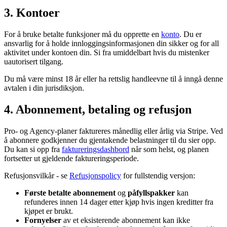
3. Kontoer
For å bruke betalte funksjoner må du opprette en
konto
. Du er
ansvarlig for å holde innloggingsinformasjonen din sikker og for all
aktivitet under kontoen din. Si fra umiddelbart hvis du mistenker
uautorisert tilgang.
Du må være minst 18 år eller ha rettslig handleevne til å inngå denne
avtalen i din jurisdiksjon.
4. Abonnement, betaling og refusjon
Pro- og Agency-planer faktureres månedlig eller årlig via Stripe. Ved
å abonnere godkjenner du gjentakende belastninger til du sier opp.
Du kan si opp fra
faktureringsdashbord
når som helst, og planen
fortsetter ut gjeldende faktureringsperiode.
Refusjonsvilkår - se
Refusjonspolicy
for fullstendig versjon:
Første betalte abonnement
og
påfyllspakker
kan
refunderes innen 14 dager etter kjøp hvis ingen kreditter fra
kjøpet er brukt.
Fornyelser
av et eksisterende abonnement kan ikke