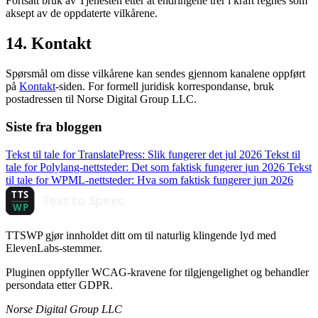
Fortsatt bruk av Tjenesten etter at endringene trer i kraft regnes som
aksept av de oppdaterte vilkårene.
14. Kontakt
Spørsmål om disse vilkårene kan sendes gjennom kanalene oppført
på
Kontakt
-siden. For formell juridisk korrespondanse, bruk
postadressen til Norse Digital Group LLC.
Siste fra bloggen
Tekst til tale for TranslatePress: Slik fungerer det
jul 2026
Tekst til
tale for Polylang-nettsteder: Det som faktisk fungerer
jun 2026
Tekst
til tale for WPML-nettsteder: Hva som faktisk fungerer
jun 2026
TTSWP gjør innholdet ditt om til naturlig klingende lyd med
ElevenLabs-stemmer.
Pluginen oppfyller WCAG-kravene for tilgjengelighet og behandler
persondata etter GDPR.
Norse Digital Group LLC