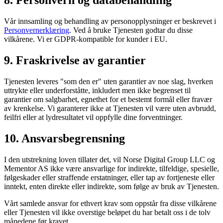
8. Personvern og databehandling
Vår innsamling og behandling av personopplysninger er beskrevet i
Personvernerklæring
. Ved å bruke Tjenesten godtar du disse
vilkårene. Vi er GDPR-kompatible for kunder i EU.
9. Fraskrivelse av garantier
Tjenesten leveres "som den er" uten garantier av noe slag, hverken
uttrykte eller underforståtte, inkludert men ikke begrenset til
garantier om salgbarhet, egnethet for et bestemt formål eller fravær
av krenkelse. Vi garanterer ikke at Tjenesten vil være uten avbrudd,
feilfri eller at lydresultatet vil oppfylle dine forventninger.
10. Ansvarsbegrensning
I den utstrekning loven tillater det, vil Norse Digital Group LLC og
Mementor AS ikke være ansvarlige for indirekte, tilfeldige, spesielle,
følgeskader eller straffende erstatninger, eller tap av fortjeneste eller
inntekt, enten direkte eller indirekte, som følge av bruk av Tjenesten.
Vårt samlede ansvar for ethvert krav som oppstår fra disse vilkårene
eller Tjenesten vil ikke overstige beløpet du har betalt oss i de tolv
månedene før kravet.