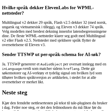
Hvilke språk dekker ElevenLabs for WPML-
nettsteder?
Multilingual v2 dekker 29 språk, Flash v2.5 dekker 32 (med norsk,
ungarsk og vietnamesisk i tillegg), og Eleven v3 dekker 74 språk.
Velg modellen med bredest dekning innenfor latensbegrensningene
dine. De fleste WPML-nettsteder klarer seg godt med Multilingual
v2 eller Flash v2.5. Nettsteder med sjeldnere språk flytter de
oversettelsene til Eleven v3.
Sender TTSWP ut per-språk-schema for AI-søk?
Ja. TTSWP genererer et
per oversatt innlegg med en
AudioObject
-verdi som matcher sidens
. Dette gir
inLanguage
hreflang
søkemotorer og AI-verktøy et tydelig signal om hvilken lyd som
tilhører hvilken språkversjon av artikkelen, i stedet for at alle
oversettelser er merket likt.
Neste steg
Kjør den femdelte nettlesertesten på tekst til tale-pluginen du bruker
i dag. Feiler noe steg, er det den feilmodusen du må fikse før du