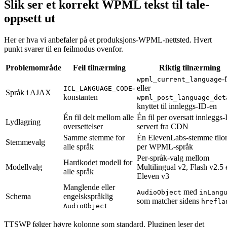
Slik ser et korrekt WPML tekst til tale-
oppsett ut
Her er hva vi anbefaler på et produksjons-WPML-nettsted. Hvert
punkt svarer til en feilmodus ovenfor.
Problemområde
Feil tilnærming
Riktig tilnærming
-f
wpml_current_language
-
eller
ICL_LANGUAGE_CODE
Språk i AJAX
konstanten
wpml_post_language_det
knyttet til innleggs-ID-en
Én fil delt mellom alle
Én fil per oversatt innleggs-
Lydlagring
oversettelser
servert fra CDN
Samme stemme for
Én ElevenLabs-stemme tilo
Stemmevalg
alle språk
per WPML-språk
Per-språk-valg mellom
Hardkodet modell for
Modellvalg
Multilingual v2, Flash v2.5 e
alle språk
Eleven v3
Manglende eller
med
AudioObject
inLang
Schema
engelskspråklig
som matcher sidens
hrefla
AudioObject
TTSWP følger høyre kolonne som standard. Pluginen leser det