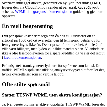
oversatte innlegget direkte, genererer en ny lydfil per innleggs-ID,
leverer den via CloudFront og sender ut per-språk
-
AudioObject
schema.
WPML-integrasjonsdokumentasjonen
guider deg gjennom
oppsettet.
Én reell begrensning
Lyd per språk koster flere tegn enn én delt fil. Publiserer du en
artikkel på 1500 ord og oversetter den til fem språk, betaler du for
fem genereringer, ikke én. Det er prisen for korrekthet. Å dele én fil
ville vært billigere, men lyden ville ikke matchet siden. Vi anbefaler
ikke å ofre leseropplevelsen for å spare kreditter, og vi sier det rett ut
i
kreditt-dokumentasjonen
.
Er budsjettet stramt, generer lyd bare for språkene som faktisk får
trafikk. WPMLs språkstatistikk og analyseverktøyet ditt forteller deg
hvilke oversettelser som er verdt å ta opp.
Ofte stilte spørsmål
Støtter TTSWP WPML uten ekstra konfigurasjon?
Ja. Når begge plugins er aktive, oppdager TTSWP WPML, leser det