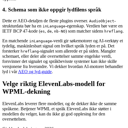
4. Schema som ikke oppgir lydfilens språk
Dette er AEO-detaljen de fleste plugins overser.
-
AudioObject
strukturdata bør ha en
-egenskap. Verdien bør være en
inLanguage
IETF BCP 47-kode (
,
,
) som matcher sidens
.
es
de
nb-NO
hreflang
En matchende
-verdi gir søkemotorer og AI-verktøy et
inLanguage
tydelig, maskinlesbart signal om hvilket språk lyden er på. Det
forsterker
-signalet som allerede er på siden. Mangler
hreflang
schemaet, eller deler alle oversettelser samme engelske verdi,
forsvinner det signalet og språkbevisste systemer kan ikke skille
versjonene fra hverandre. Vi dekker hvordan AI-motorer behandler
lyd i vår
AEO og lyd-guide
.
Velge riktig ElevenLabs-modell for
WPML-dekning
ElevenLabs leverer flere modeller, og de dekker ikke de samme
språkene. Betjener WPML et språk ElevenLabs ikke støtter i
modellen du velger, kan du ikke gi god opplesing for den
oversettelsen.