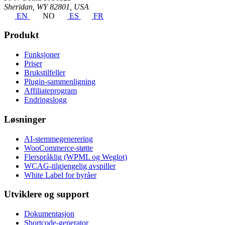
Sheridan, WY 82801, USA
EN
NO
ES
FR
Produkt
Funksjoner
Priser
Brukstilfeller
Plugin-sammenligning
Affiliateprogram
Endringslogg
Løsninger
AI-stemmegenerering
WooCommerce-støtte
Flerspråklig (WPML og Weglot)
WCAG-tilgjengelig avspiller
White Label for byråer
Utviklere og support
Dokumentasjon
Shortcode-generator