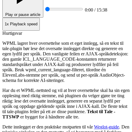
0:00 / 15:38
Play or pause article
1x
Playback speed
Hurtigsvar
WPML lagrer hver oversettelse som et eget innlegg, så en tekst til
tale-plugin bør lese det oversatte innlegget direkte og generere en
egen lydfil per språk. Den vanligste feilen er AJAX-språkdeteksjon:
den gamle ICL_LANGUAGE_CODE-konstanten returnerer
standardspråket under AJAX-kall og produserer lydfiler på feil
språk. Bruk wpml_current_language-filteret, tilordne én
ElevenLabs-stemme per språk, og send ut per-språk AudioObject-
schema for korrekte AI-siteringer.
Har du et WPML-nettsted og vil at hver oversettelse skal ha sin egen
opplesing med riktig stemme, må pluginen du velger gjøre tre ting
riktig: lese det oversatte innlegget, generere en separat lydfil per
språk og oppdage gjeldende språk inne i AJAX-kall. De fleste tekst
til tale-plugins feiler på ett av disse punktene.
Tekst til Tale -
TTSWP
er bygget for å håndtere alle tre.
Dette innlegget er den praktiske motparten til vår
Weglot-guide
. Den