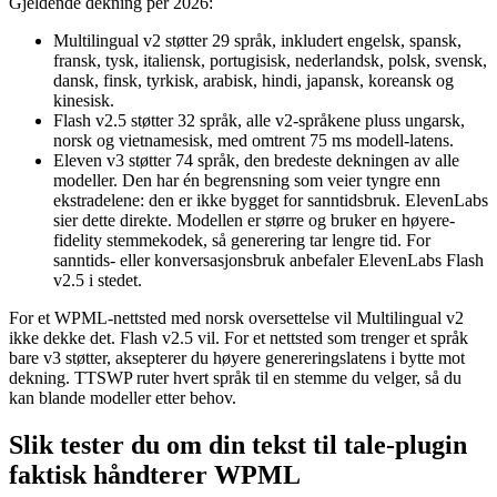
Gjeldende dekning per 2026:
Multilingual v2 støtter 29 språk, inkludert engelsk, spansk,
fransk, tysk, italiensk, portugisisk, nederlandsk, polsk, svensk,
dansk, finsk, tyrkisk, arabisk, hindi, japansk, koreansk og
kinesisk.
Flash v2.5 støtter 32 språk, alle v2-språkene pluss ungarsk,
norsk og vietnamesisk, med omtrent 75 ms modell-latens.
Eleven v3 støtter 74 språk, den bredeste dekningen av alle
modeller. Den har én begrensning som veier tyngre enn
ekstradelene: den er ikke bygget for sanntidsbruk. ElevenLabs
sier dette direkte. Modellen er større og bruker en høyere-
fidelity stemmekodek, så generering tar lengre tid. For
sanntids- eller konversasjonsbruk anbefaler ElevenLabs Flash
v2.5 i stedet.
For et WPML-nettsted med norsk oversettelse vil Multilingual v2
ikke dekke det. Flash v2.5 vil. For et nettsted som trenger et språk
bare v3 støtter, aksepterer du høyere genereringslatens i bytte mot
dekning. TTSWP ruter hvert språk til en stemme du velger, så du
kan blande modeller etter behov.
Slik tester du om din tekst til tale-plugin
faktisk håndterer WPML