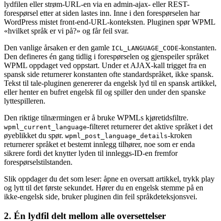
lydfilen eller strøm-URL-en via en admin-ajax- eller REST-
forespørsel etter at siden lastes inn. Inne i den forespørselen har
WordPress mistet front-end-URL-konteksten. Pluginen spør WPML
«hvilket språk er vi på?» og får feil svar.
Den vanlige årsaken er den gamle
-konstanten.
ICL_LANGUAGE_CODE
Den defineres én gang tidlig i forespørselen og gjenspeiler språket
WPML oppdaget ved oppstart. Under et AJAX-kall trigget fra en
spansk side returnerer konstanten ofte standardspråket, ikke spansk.
Tekst til tale-pluginen genererer da engelsk lyd til en spansk artikkel,
eller henter en bufret engelsk fil og spiller den under den spanske
lyttespilleren.
Den riktige tilnærmingen er å bruke WPMLs kjøretidsfiltre.
-filteret returnerer det aktive språket i det
wpml_current_language
øyeblikket du spør.
-kroken
wpml_post_language_details
returnerer språket et bestemt innlegg tilhører, noe som er enda
sikrere fordi det knytter lyden til innleggs-ID-en fremfor
forespørselstilstanden.
Slik oppdager du det som leser: åpne en oversatt artikkel, trykk play
og lytt til det første sekundet. Hører du en engelsk stemme på en
ikke-engelsk side, bruker pluginen din feil språkdeteksjonsvei.
2. Én lydfil delt mellom alle oversettelser