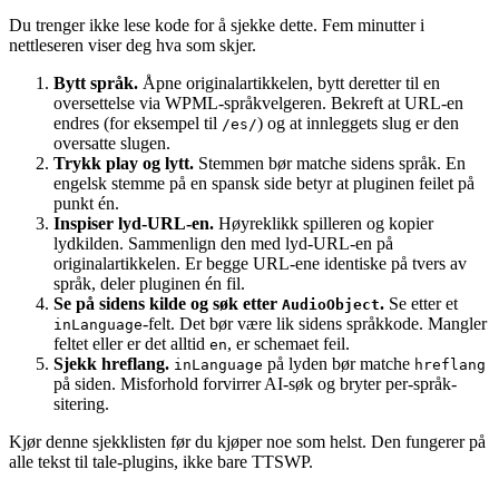
Du trenger ikke lese kode for å sjekke dette. Fem minutter i
nettleseren viser deg hva som skjer.
Bytt språk.
Åpne originalartikkelen, bytt deretter til en
oversettelse via WPML-språkvelgeren. Bekreft at URL-en
endres (for eksempel til
) og at innleggets slug er den
/es/
oversatte slugen.
Trykk play og lytt.
Stemmen bør matche sidens språk. En
engelsk stemme på en spansk side betyr at pluginen feilet på
punkt én.
Inspiser lyd-URL-en.
Høyreklikk spilleren og kopier
lydkilden. Sammenlign den med lyd-URL-en på
originalartikkelen. Er begge URL-ene identiske på tvers av
språk, deler pluginen én fil.
Se på sidens kilde og søk etter
.
Se etter et
AudioObject
-felt. Det bør være lik sidens språkkode. Mangler
inLanguage
feltet eller er det alltid
, er schemaet feil.
en
Sjekk hreflang.
på lyden bør matche
inLanguage
hreflang
på siden. Misforhold forvirrer AI-søk og bryter per-språk-
sitering.
Kjør denne sjekklisten før du kjøper noe som helst. Den fungerer på
alle tekst til tale-plugins, ikke bare TTSWP.