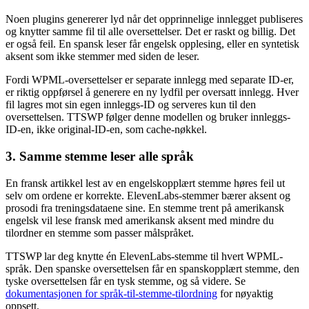
Noen plugins genererer lyd når det opprinnelige innlegget publiseres
og knytter samme fil til alle oversettelser. Det er raskt og billig. Det
er også feil. En spansk leser får engelsk opplesing, eller en syntetisk
aksent som ikke stemmer med siden de leser.
Fordi WPML-oversettelser er separate innlegg med separate ID-er,
er riktig oppførsel å generere en ny lydfil per oversatt innlegg. Hver
fil lagres mot sin egen innleggs-ID og serveres kun til den
oversettelsen. TTSWP følger denne modellen og bruker innleggs-
ID-en, ikke original-ID-en, som cache-nøkkel.
3. Samme stemme leser alle språk
En fransk artikkel lest av en engelskopplært stemme høres feil ut
selv om ordene er korrekte. ElevenLabs-stemmer bærer aksent og
prosodi fra treningsdataene sine. En stemme trent på amerikansk
engelsk vil lese fransk med amerikansk aksent med mindre du
tilordner en stemme som passer målspråket.
TTSWP lar deg knytte én ElevenLabs-stemme til hvert WPML-
språk. Den spanske oversettelsen får en spanskopplært stemme, den
tyske oversettelsen får en tysk stemme, og så videre. Se
dokumentasjonen for språk-til-stemme-tilordning
for nøyaktig
oppsett.