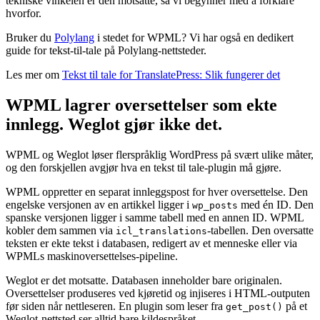
tekniske vinkelen er den motsatte, så vi begynner med å forklare
hvorfor.
Bruker du
Polylang
i stedet for WPML? Vi har også en dedikert
guide for tekst-til-tale på Polylang-nettsteder.
Les mer om
Tekst til tale for TranslatePress: Slik fungerer det
WPML lagrer oversettelser som ekte
innlegg. Weglot gjør ikke det.
WPML og Weglot løser flerspråklig WordPress på svært ulike måter,
og den forskjellen avgjør hva en tekst til tale-plugin må gjøre.
WPML oppretter en separat innleggspost for hver oversettelse. Den
engelske versjonen av en artikkel ligger i
med én ID. Den
wp_posts
spanske versjonen ligger i samme tabell med en annen ID. WPML
kobler dem sammen via
-tabellen. Den oversatte
icl_translations
teksten er ekte tekst i databasen, redigert av et menneske eller via
WPMLs maskinoversettelses-pipeline.
Weglot er det motsatte. Databasen inneholder bare originalen.
Oversettelser produseres ved kjøretid og injiseres i HTML-outputen
før siden når nettleseren. En plugin som leser fra
på et
get_post()
Weglot-nettsted ser alltid bare kildespråket.