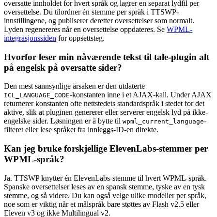
oversatte innholdet for hvert språk og lagrer en separat lydfil per
oversettelse. Du tilordner én stemme per språk i TTSWP-
innstillingene, og publiserer deretter oversettelser som normalt.
Lyden regenereres når en oversettelse oppdateres. Se
WPML-
integrasjonssiden
for oppsettsteg.
Hvorfor leser min nåværende tekst til tale-plugin alt
på engelsk på oversatte sider?
Den mest sannsynlige årsaken er den utdaterte
-konstanten inne i et AJAX-kall. Under AJAX
ICL_LANGUAGE_CODE
returnerer konstanten ofte nettstedets standardspråk i stedet for det
aktive, slik at pluginen genererer eller serverer engelsk lyd på ikke-
engelske sider. Løsningen er å bytte til
-
wpml_current_language
filteret eller lese språket fra innleggs-ID-en direkte.
Kan jeg bruke forskjellige ElevenLabs-stemmer per
WPML-språk?
Ja. TTSWP knytter én ElevenLabs-stemme til hvert WPML-språk.
Spanske oversettelser leses av en spansk stemme, tyske av en tysk
stemme, og så videre. Du kan også velge ulike modeller per språk,
noe som er viktig når et målspråk bare støttes av Flash v2.5 eller
Eleven v3 og ikke Multilingual v2.