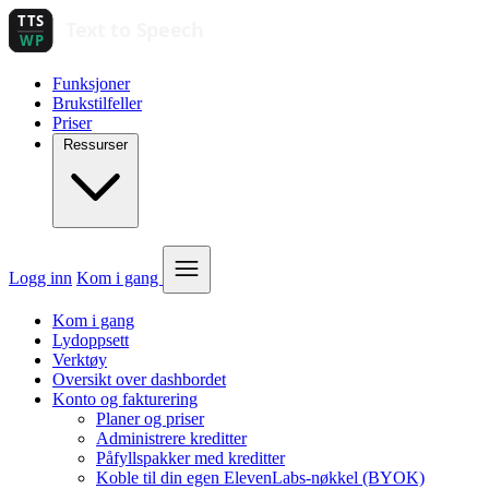
Funksjoner
Brukstilfeller
Priser
Ressurser
Logg inn
Kom i gang
Kom i gang
Lydoppsett
Verktøy
Oversikt over dashbordet
Konto og fakturering
Planer og priser
Administrere kreditter
Påfyllspakker med kreditter
Koble til din egen ElevenLabs-nøkkel (BYOK)