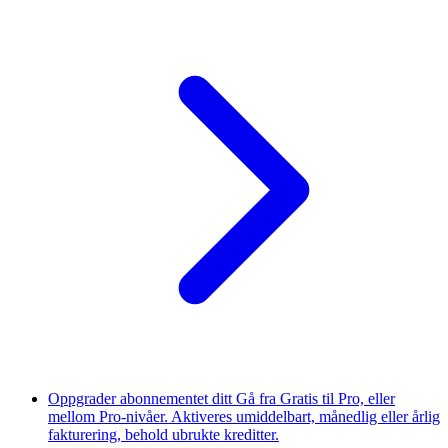
Oppgrader abonnementet ditt
Gå fra Gratis til Pro, eller
mellom Pro-nivåer. Aktiveres umiddelbart, månedlig eller årlig
fakturering, behold ubrukte kreditter.