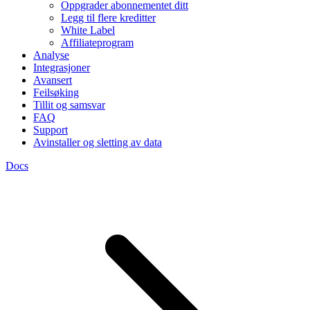
Oppgrader abonnementet ditt
Legg til flere kreditter
White Label
Affiliateprogram
Analyse
Integrasjoner
Avansert
Feilsøking
Tillit og samsvar
FAQ
Support
Avinstaller og sletting av data
Docs