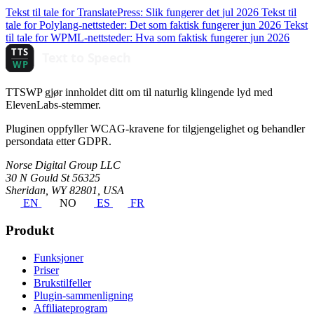
Tekst til tale for TranslatePress: Slik fungerer det
jul 2026
Tekst til
tale for Polylang-nettsteder: Det som faktisk fungerer
jun 2026
Tekst
til tale for WPML-nettsteder: Hva som faktisk fungerer
jun 2026
TTSWP gjør innholdet ditt om til naturlig klingende lyd med
ElevenLabs-stemmer.
Pluginen oppfyller WCAG-kravene for tilgjengelighet og behandler
persondata etter GDPR.
Norse Digital Group LLC
30 N Gould St 56325
Sheridan, WY 82801, USA
EN
NO
ES
FR
Produkt
Funksjoner
Priser
Brukstilfeller
Plugin-sammenligning
Affiliateprogram