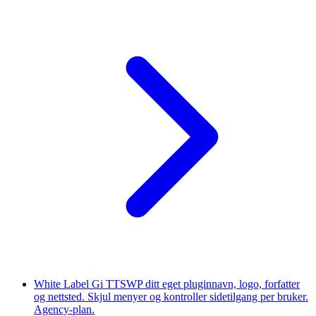
White Label
Gi TTSWP ditt eget pluginnavn, logo, forfatter
og nettsted. Skjul menyer og kontroller sidetilgang per bruker.
Agency-plan.