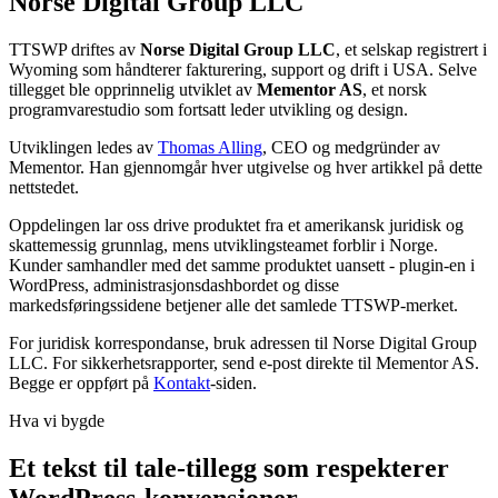
Norse Digital Group LLC
TTSWP driftes av
Norse Digital Group LLC
, et selskap registrert i
Wyoming som håndterer fakturering, support og drift i USA. Selve
tillegget ble opprinnelig utviklet av
Mementor AS
, et norsk
programvarestudio som fortsatt leder utvikling og design.
Utviklingen ledes av
Thomas Alling
, CEO og medgründer av
Mementor. Han gjennomgår hver utgivelse og hver artikkel på dette
nettstedet.
Oppdelingen lar oss drive produktet fra et amerikansk juridisk og
skattemessig grunnlag, mens utviklingsteamet forblir i Norge.
Kunder samhandler med det samme produktet uansett - plugin-en i
WordPress, administrasjonsdashbordet og disse
markedsføringssidene betjener alle det samlede TTSWP-merket.
For juridisk korrespondanse, bruk adressen til Norse Digital Group
LLC. For sikkerhetsrapporter, send e-post direkte til Mementor AS.
Begge er oppført på
Kontakt
-siden.
Hva vi bygde
Et tekst til tale-tillegg som respekterer
WordPress-konvensjoner