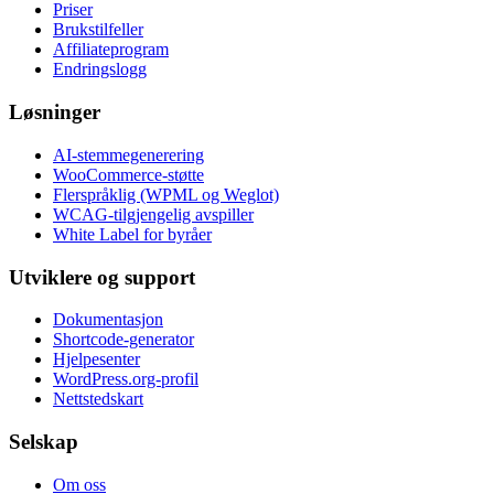
Priser
Brukstilfeller
Affiliateprogram
Endringslogg
Løsninger
AI-stemmegenerering
WooCommerce-støtte
Flerspråklig (WPML og Weglot)
WCAG-tilgjengelig avspiller
White Label for byråer
Utviklere og support
Dokumentasjon
Shortcode-generator
Hjelpesenter
WordPress.org-profil
Nettstedskart
Selskap
Om oss