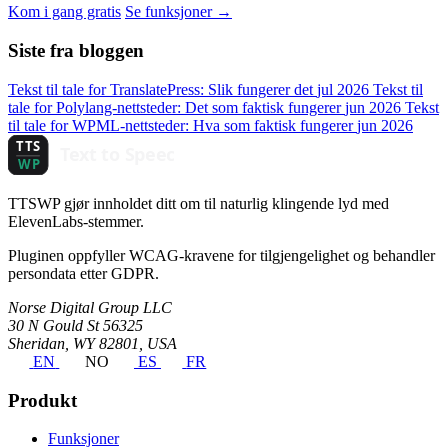
Kom i gang gratis
Se funksjoner →
Siste fra bloggen
Tekst til tale for TranslatePress: Slik fungerer det
jul 2026
Tekst til
tale for Polylang-nettsteder: Det som faktisk fungerer
jun 2026
Tekst
til tale for WPML-nettsteder: Hva som faktisk fungerer
jun 2026
TTSWP gjør innholdet ditt om til naturlig klingende lyd med
ElevenLabs-stemmer.
Pluginen oppfyller WCAG-kravene for tilgjengelighet og behandler
persondata etter GDPR.
Norse Digital Group LLC
30 N Gould St 56325
Sheridan, WY 82801, USA
EN
NO
ES
FR
Produkt
Funksjoner