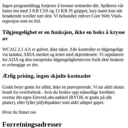
Ingen programtillegg fortjener å bremse nettstedet ditt. Spilleren vår
lastes inn med 3 KB CSS og 15 KB JS gzippet, lazy-lastet kun når
besøkende scroller nær den. Vi behandler enhver Core Web Vitals-
regresjon som en feil.
Tilgjengelighet er en funksjon, ikke en boks å krysse
av
WCAG 2.1 AA er gulvet, ikke taket. Alle kontroller er tilgjengelige
via tastatur, ARIA-merket og testet med skjermlesere. Vi oppdaterer
for ADA og den europeiske tilgjengelighetsloven fordi ekte brukere
er avhengige av det.
Ærlig prising, ingen skjulte kostnader
Gratis betyr gratis for alltid, ikke en prøveperiode. Vi tar aldri ekstra
betalt for overforbruk - hvis du bruker opp månedlige kreditter,
overtar din egen ElevenLabs-nøkkel (BYOK er gratis på alle
planer), eller fyller påfyllspakker som aldri utløper gapet.
Hvor du finner oss
Forretningsadresser