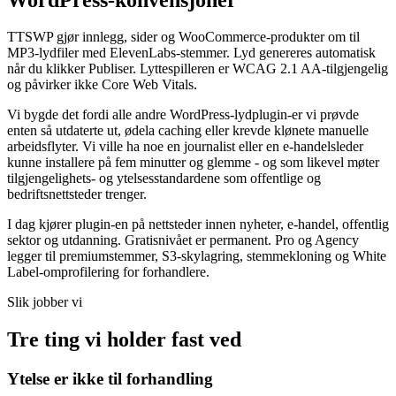
TTSWP gjør innlegg, sider og WooCommerce-produkter om til
MP3-lydfiler med ElevenLabs-stemmer. Lyd genereres automatisk
når du klikker Publiser. Lyttespilleren er WCAG 2.1 AA-tilgjengelig
og påvirker ikke Core Web Vitals.
Vi bygde det fordi alle andre WordPress-lydplugin-er vi prøvde
enten så utdaterte ut, ødela caching eller krevde klønete manuelle
arbeidsflyter. Vi ville ha noe en journalist eller en e-handelsleder
kunne installere på fem minutter og glemme - og som likevel møter
tilgjengelighets- og ytelsesstandardene som offentlige og
bedriftsnettsteder trenger.
I dag kjører plugin-en på nettsteder innen nyheter, e-handel, offentlig
sektor og utdanning. Gratisnivået er permanent. Pro og Agency
legger til premiumstemmer, S3-skylagring, stemmekloning og White
Label-omprofilering for forhandlere.
Slik jobber vi
Tre ting vi holder fast ved
Ytelse er ikke til forhandling