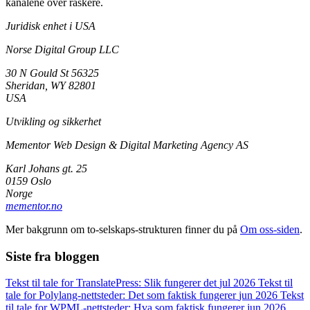
kanalene over raskere.
Juridisk enhet i USA
Norse Digital Group LLC
30 N Gould St 56325
Sheridan, WY 82801
USA
Utvikling og sikkerhet
Mementor Web Design & Digital Marketing Agency AS
Karl Johans gt. 25
0159 Oslo
Norge
mementor.no
Mer bakgrunn om to-selskaps-strukturen finner du på
Om oss-siden
.
Siste fra bloggen
Tekst til tale for TranslatePress: Slik fungerer det
jul 2026
Tekst til
tale for Polylang-nettsteder: Det som faktisk fungerer
jun 2026
Tekst
til tale for WPML-nettsteder: Hva som faktisk fungerer
jun 2026