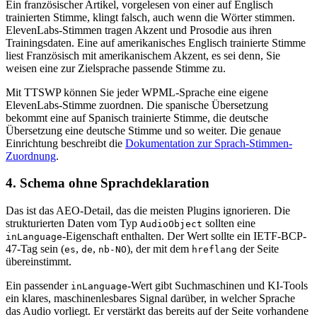
Ein französischer Artikel, vorgelesen von einer auf Englisch
trainierten Stimme, klingt falsch, auch wenn die Wörter stimmen.
ElevenLabs-Stimmen tragen Akzent und Prosodie aus ihren
Trainingsdaten. Eine auf amerikanisches Englisch trainierte Stimme
liest Französisch mit amerikanischem Akzent, es sei denn, Sie
weisen eine zur Zielsprache passende Stimme zu.
Mit TTSWP können Sie jeder WPML-Sprache eine eigene
ElevenLabs-Stimme zuordnen. Die spanische Übersetzung
bekommt eine auf Spanisch trainierte Stimme, die deutsche
Übersetzung eine deutsche Stimme und so weiter. Die genaue
Einrichtung beschreibt die
Dokumentation zur Sprach-Stimmen-
Zuordnung
.
4. Schema ohne Sprachdeklaration
Das ist das AEO-Detail, das die meisten Plugins ignorieren. Die
strukturierten Daten vom Typ
sollten eine
AudioObject
-Eigenschaft enthalten. Der Wert sollte ein IETF-BCP-
inLanguage
47-Tag sein (
,
,
), der mit dem
der Seite
es
de
nb-NO
hreflang
übereinstimmt.
Ein passender
-Wert gibt Suchmaschinen und KI-Tools
inLanguage
ein klares, maschinenlesbares Signal darüber, in welcher Sprache
das Audio vorliegt. Er verstärkt das bereits auf der Seite vorhandene