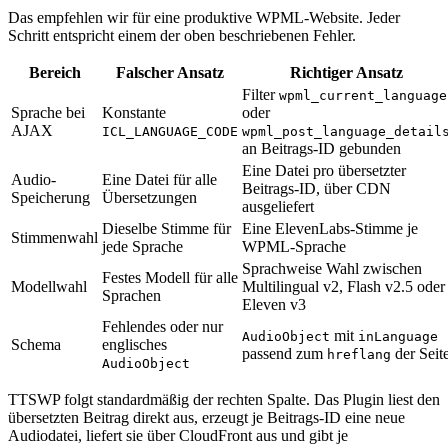
Das empfehlen wir für eine produktive WPML-Website. Jeder
Schritt entspricht einem der oben beschriebenen Fehler.
Bereich
Falscher Ansatz
Richtiger Ansatz
Filter
wpml_current_language
Sprache bei
Konstante
oder
AJAX
ICL_LANGUAGE_CODE
wpml_post_language_detail
an Beitrags-ID gebunden
Eine Datei pro übersetzter
Audio-
Eine Datei für alle
Beitrags-ID, über CDN
Speicherung
Übersetzungen
ausgeliefert
Dieselbe Stimme für
Eine ElevenLabs-Stimme je
Stimmenwahl
jede Sprache
WPML-Sprache
Sprachweise Wahl zwischen
Festes Modell für alle
Modellwahl
Multilingual v2, Flash v2.5 oder
Sprachen
Eleven v3
Fehlendes oder nur
mit
AudioObject
inLanguage
Schema
englisches
passend zum
der Seit
hreflang
AudioObject
TTSWP folgt standardmäßig der rechten Spalte. Das Plugin liest den
übersetzten Beitrag direkt aus, erzeugt je Beitrags-ID eine neue
Audiodatei, liefert sie über CloudFront aus und gibt je