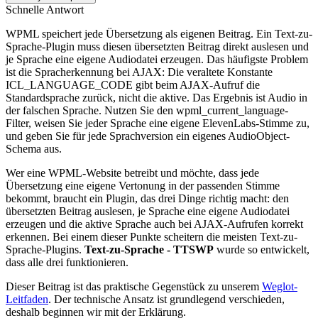
Schnelle Antwort
WPML speichert jede Übersetzung als eigenen Beitrag. Ein Text-zu-
Sprache-Plugin muss diesen übersetzten Beitrag direkt auslesen und
je Sprache eine eigene Audiodatei erzeugen. Das häufigste Problem
ist die Spracherkennung bei AJAX: Die veraltete Konstante
ICL_LANGUAGE_CODE gibt beim AJAX-Aufruf die
Standardsprache zurück, nicht die aktive. Das Ergebnis ist Audio in
der falschen Sprache. Nutzen Sie den wpml_current_language-
Filter, weisen Sie jeder Sprache eine eigene ElevenLabs-Stimme zu,
und geben Sie für jede Sprachversion ein eigenes AudioObject-
Schema aus.
Wer eine WPML-Website betreibt und möchte, dass jede
Übersetzung eine eigene Vertonung in der passenden Stimme
bekommt, braucht ein Plugin, das drei Dinge richtig macht: den
übersetzten Beitrag auslesen, je Sprache eine eigene Audiodatei
erzeugen und die aktive Sprache auch bei AJAX-Aufrufen korrekt
erkennen. Bei einem dieser Punkte scheitern die meisten Text-zu-
Sprache-Plugins.
Text-zu-Sprache - TTSWP
wurde so entwickelt,
dass alle drei funktionieren.
Dieser Beitrag ist das praktische Gegenstück zu unserem
Weglot-
Leitfaden
. Der technische Ansatz ist grundlegend verschieden,
deshalb beginnen wir mit der Erklärung.