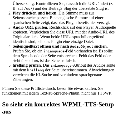
Übersetzung. Kontrollieren Sie, dass sich die URL ändert (z.
B. auf
) und der Beitrags-Slug der übersetzte Slug ist.
/es/
Play drücken und hören.
Die Stimme muss zur
Seitensprache passen. Eine englische Stimme auf einer
spanischen Seite zeigt, dass das Plugin bereits hier versagt.
Audio-URL prüfen.
Rechtsklick auf den Player, Audioquelle
kopieren. Vergleichen Sie diese URL mit der Audio-URL des
Originalartikels. Wenn beide URLs sprachübergreifend
identisch sind, teilt das Plugin eine einzige Datei.
Seitenquelltext öffnen und nach
suchen.
AudioObject
Prüfen Sie, ob ein
-Feld vorhanden ist. Es sollte
inLanguage
dem Sprachcode der Seite entsprechen. Fehlt das Feld oder
steht überall
, ist das Schema falsch.
en
hreflang prüfen.
Das
-Attribut des Audios sollte
inLanguage
mit dem
der Seite übereinstimmen. Abweichungen
hreflang
verwirren die KI-Suche und verhindern sprachgenaue
Zitierungen.
Führen Sie diese Prüfliste durch, bevor Sie etwas kaufen. Sie
funktioniert mit jedem Text-zu-Sprache-Plugin, nicht nur TTSWP.
So sieht ein korrektes WPML-TTS-Setup
aus