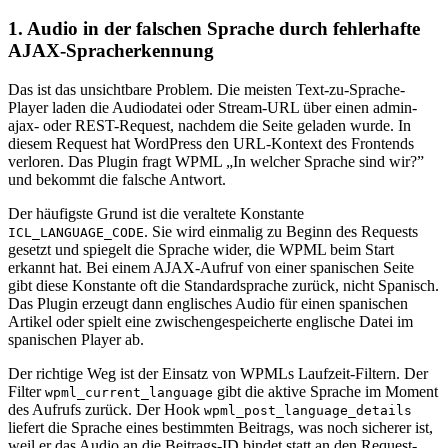
1. Audio in der falschen Sprache durch fehlerhafte
AJAX-Spracherkennung
Das ist das unsichtbare Problem. Die meisten Text-zu-Sprache-
Player laden die Audiodatei oder Stream-URL über einen admin-
ajax- oder REST-Request, nachdem die Seite geladen wurde. In
diesem Request hat WordPress den URL-Kontext des Frontends
verloren. Das Plugin fragt WPML „In welcher Sprache sind wir?”
und bekommt die falsche Antwort.
Der häufigste Grund ist die veraltete Konstante
. Sie wird einmalig zu Beginn des Requests
ICL_LANGUAGE_CODE
gesetzt und spiegelt die Sprache wider, die WPML beim Start
erkannt hat. Bei einem AJAX-Aufruf von einer spanischen Seite
gibt diese Konstante oft die Standardsprache zurück, nicht Spanisch.
Das Plugin erzeugt dann englisches Audio für einen spanischen
Artikel oder spielt eine zwischengespeicherte englische Datei im
spanischen Player ab.
Der richtige Weg ist der Einsatz von WPMLs Laufzeit-Filtern. Der
Filter
gibt die aktive Sprache im Moment
wpml_current_language
des Aufrufs zurück. Der Hook
wpml_post_language_details
liefert die Sprache eines bestimmten Beitrags, was noch sicherer ist,
weil er das Audio an die Beitrags-ID bindet statt an den Request-