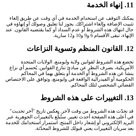
11. إنهاء الخدمة
يمكنك التوقف عن استخدام الخدمة في أي وقت عن طريق إلغاء
تثبيت الإضافة وإلغاء اشتراكك. يجوز لنا تعليق وصولك أو إنهاؤه في
حال انتهاك هذه الشروط أو عدم السداد أو كما يقتضيه القانون. عند
الإنهاء، تبقى الأقسام 6 و9 و10 و12 سارية.
12. القانون المنظم وتسوية النزاعات
تخضع هذه الشروط لقوانين ولاية وايومنغ، الولايات المتحدة
الأمريكية، بصرف النظر عن مبادئ تنازع القوانين. يُحسم أي نزاع
ينشأ عن هذه الشروط أو الخدمة أو يتعلق بهما في المحاكم
الحكومية أو الفيدرالية الواقعة في وايومنغ، وتوافق على الاختصاص
القضائي الشخصي لتلك المحاكم.
13. التغييرات على هذه الشروط
قد نحدّث هذه الشروط من وقت لآخر. يعكس تاريخ "آخر تحديث"
في أعلى هذه الصفحة أحدث تغيير. ستُبلَّغ بالتغييرات الجوهرية عبر
البريد الإلكتروني أو إشعار داخل المنتج. استمرار استخدامك للخدمة
بعد سريان التغييرات يعني قبولك للشروط المحدّثة.