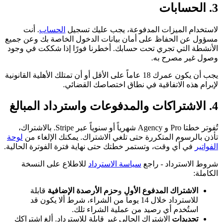
3. الحسابات
لاستخدام الميزات المدفوعة، يجب عليك تسجيل
الحساب
. أنت
مسؤول عن الحفاظ على أمان بيانات الدخول الخاصة بك وعن جميع
الأنشطة التي تجري تحت حسابك. أخطرنا فورًا إذا شككت في وجود
وصول غير مصرح به.
يجب أن يكون عمرك 18 عاماً على الأقل أو أن تمتلك الأهلية القانونية
لإبرام هذه الاتفاقية في نطاق اختصاصك القضائي.
4. الاشتراكات والمدفوعات واسترداد المبالغ
تُفوتر خطتا Pro و Agency شهرياً أو سنوياً عبر Stripe. بالاشتراك،
تأذن بالرسوم المتكررة حتى تلغي الاشتراك. يمكنك الإلغاء من
لوحة
الفواتير
في أي وقت، وتستمر خطتك حتى نهاية فترة الفوترة الحالية.
شروط الاسترداد - راجع
سياسة الاسترداد
للاطلاع على النسخة
الكاملة:
الاشتراك المدفوع الأول
و
حزم الأرصدة الإضافية
قابلة
للاسترداد خلال 14 يوماً من الشراء، شرط ألا يكون قد
استُخدم أي رصيد من عملية الشراء تلك.
تجديدات
الاشتراك الحالي غير قابلة للاسترداد. ألغِ اشتراكك