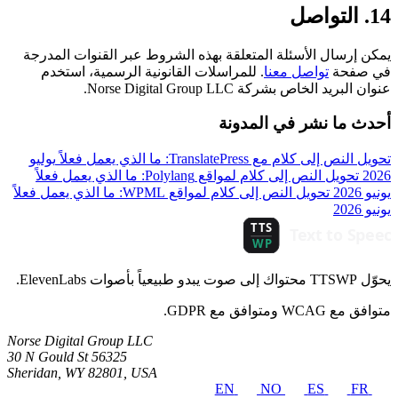
14. التواصل
يمكن إرسال الأسئلة المتعلقة بهذه الشروط عبر القنوات المدرجة
في صفحة
تواصل معنا
. للمراسلات القانونية الرسمية، استخدم
عنوان البريد الخاص بشركة Norse Digital Group LLC.
أحدث ما نشر في المدونة
تحويل النص إلى كلام مع TranslatePress: ما الذي يعمل فعلاً
يوليو
2026
تحويل النص إلى كلام لمواقع Polylang: ما الذي يعمل فعلاً
يونيو 2026
تحويل النص إلى كلام لمواقع WPML: ما الذي يعمل فعلاً
يونيو 2026
يحوّل TTSWP محتواك إلى صوت يبدو طبيعياً بأصوات ElevenLabs.
متوافق مع WCAG ومتوافق مع GDPR.
Norse Digital Group LLC
30 N Gould St 56325
Sheridan, WY 82801, USA
EN
NO
ES
FR