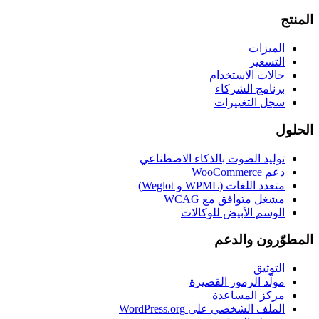
المنتج
الميزات
التسعير
حالات الاستخدام
برنامج الشركاء
سجل التغييرات
الحلول
توليد الصوت بالذكاء الاصطناعي
دعم WooCommerce
متعدد اللغات (WPML و Weglot)
مشغل متوافق مع WCAG
الوسم الأبيض للوكالات
المطوّرون والدعم
التوثيق
مولّد الرموز القصيرة
مركز المساعدة
الملف الشخصي على WordPress.org