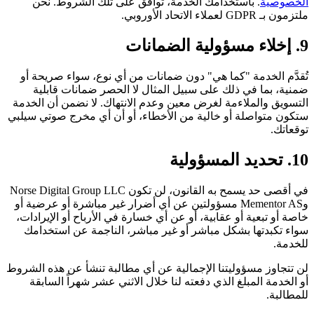
الخصوصية
. باستخدامك الخدمة، توافق على تلك الشروط. نحن
ملتزمون بـ GDPR لعملاء الاتحاد الأوروبي.
9. إخلاء مسؤولية الضمانات
تُقدَّم الخدمة "كما هي" دون ضمانات من أي نوع، سواء صريحة أو
ضمنية، بما في ذلك على سبيل المثال لا الحصر ضمانات قابلية
التسويق والملاءمة لغرض معين وعدم الانتهاك. لا نضمن أن الخدمة
ستكون متواصلة أو خالية من الأخطاء، أو أن أي مخرج صوتي سيلبي
توقعاتك.
10. تحديد المسؤولية
في أقصى حد يسمح به القانون، لن تكون Norse Digital Group LLC
وMementor AS مسؤولتين عن أي أضرار غير مباشرة أو عرضية أو
خاصة أو تبعية أو عقابية، أو عن أي خسارة في الأرباح أو الإيرادات،
سواء تكبدتها بشكل مباشر أو غير مباشر، الناجمة عن استخدامك
للخدمة.
لن تتجاوز مسؤوليتنا الإجمالية عن أي مطالبة تنشأ عن هذه الشروط
أو الخدمة المبلغ الذي دفعته لنا خلال الاثني عشر شهراً السابقة
للمطالبة.