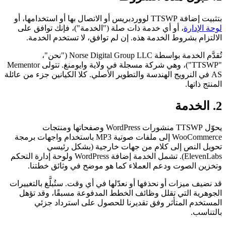
بتثبيت إضافة TTSWP لووردبريس أو الاتصال بها أو استخدامها، أو
لوحة الإدارة
، أو أي خدمة ذات صلة ("الخدمة")، فإنك توافق على
الالتزام بشروط الخدمة هذه. إن لم توافق، لا تستخدم الخدمة.
تُقدَّم الخدمة بواسطة Norse Digital Group LLC ("نحن"،
"TTSWP")، وهي شركة مسجلة في ولاية وايومنغ. تتولى Mementor
AS في النرويج الهندسة والتطوير الأصلي. كلا الكيانين جزء من عائلة
المنتج ذاتها.
2. الخدمة
يحوّل TTSWP منشورات WordPress وصفحاتها ومنتجات
WooCommerce إلى ملفات صوتية MP3 باستخدام واجهات برمجة
تحويل النص إلى كلام من جهات خارجية (بشكل رئيسي
ElevenLabs). تشمل الخدمة إضافة WordPress ولوحة إدارة التحكم
وتخزين الصوت ودعم العملاء كما هو موضح في وثائق خطتنا.
قد نضيف ميزات أو نحذفها أو نعدّلها في أي وقت. ستُبلَّغ بالتغييرات
الجوهرية التي تقلل وظائف الخطط المدفوعة مسبقًا، وقد تؤهل
المستخدم المتأثر وفق تقديرنا للحصول على استرداد جزئي
بالتناسب.