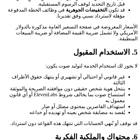
قبل تاريخ التجديد لوقف الرسوم المستقبلية.
قد تكون
التخفيضات الجوهرية
في وظائف الخطة المدفوعة
مؤهلة لاسترداد نسبي وفق تقديرنا.
الأسعار المعروضة في صفحة التسعير العامة مذكورة بالدولار
الأمريكي ولا تشمل ضريبة القيمة المضافة أو ضريبة المبيعات
المنطبقة.
5. الاستخدام المقبول
لا يجوز لك استخدام الخدمة لتوليد صوت يكون:
غير قانوني أو احتيالي أو تشهيري أو ينتهك حقوق الأطراف
الثالثة
ينتحل هوية شخص حقيقي دون موافقته الصريحة والموثقة
استنساخ صوت بما يخالف شروط ElevenLabs أو أي قانون
معمول به
استهداف القاصرين بمحتوى مضلل أو ضار
يُقصد به مضايقة شخص بعينه أو تهديده أو خداعه
قد نوقف أو نُنهي الحسابات التي تنتهك هذه القواعد دون استرداد.
6. محتواك والملكية الفكرية