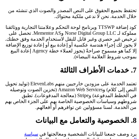
تحتفظ بجميع الحقوق على النص المصدر والصوت الذي تنشئه من
خلال الخدمة. نحن لا ندعي ملكية محتواك.
كود إضافة TTSWP وبرنامج لوحة التحكم وعلامتنا التجارية ووثائقنا
مملوكة لـ Norse Digital Group LLC وMementor AS. تحصل على
ترخيص غير حصري وغير قابل للنقل لاستخدام الخدمة وفق خطتك.
لا يجوز لك إجراء هندسة عكسية أو إعادة بيع أو إعادة توزيع الإضافة
إلا كما هو مسموح صراحةً (يجوز لعملاء خطة Agency إعادة البيع
بموجب شروط العلامة البيضاء).
7. خدمات الأطراف الثالثة
تعتمد الخدمة على مزودين خارجيين منهم ElevenLabs (توليد تحويل
النص إلى كلام) وAmazon Web Services (تخزين الصوت وتوصيله
في الخطط المدفوعة) وStripe (معالجة المدفوعات). تطبق
شروطهم وسياسات الخصوصية الخاصة بهم على الجزء الخاص بهم
من الخدمة. لسنا مسؤولين عن توافرهم أو أفعالهم.
8. الخصوصية والتعامل مع البيانات
يرد وصف جمعنا للبيانات الشخصية ومعالجتها في
سياسة