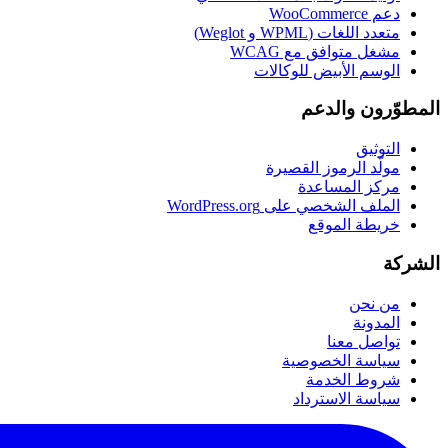
دعم WooCommerce
متعدد اللغات (WPML و Weglot)
مشغل متوافق مع WCAG
الوسم الأبيض للوكالات
المطوّرون والدعم
التوثيق
مولّد الرموز القصيرة
مركز المساعدة
الملف الشخصي على WordPress.org
خريطة الموقع
الشركة
من نحن
المدونة
تواصل معنا
سياسة الخصوصية
شروط الخدمة
سياسة الاسترداد