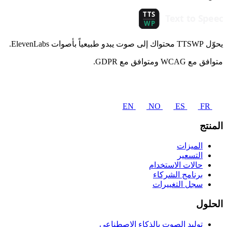
يحوّل TTSWP محتواك إلى صوت يبدو طبيعياً بأصوات ElevenLabs.
متوافق مع WCAG ومتوافق مع GDPR.
EN
NO
ES
FR
المنتج
الميزات
التسعير
حالات الاستخدام
برنامج الشركاء
سجل التغييرات
الحلول
توليد الصوت بالذكاء الاصطناعي