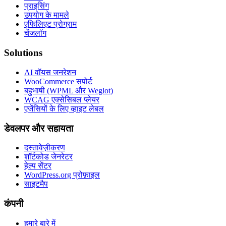
प्राइसिंग
उपयोग के मामले
एफिलिएट प्रोग्राम
चेंजलॉग
Solutions
AI वॉयस जनरेशन
WooCommerce सपोर्ट
बहुभाषी (WPML और Weglot)
WCAG एक्सेसिबल प्लेयर
एजेंसियों के लिए व्हाइट लेबल
डेवलपर और सहायता
दस्तावेज़ीकरण
शॉर्टकोड जेनरेटर
हेल्प सेंटर
WordPress.org प्रोफ़ाइल
साइटमैप
कंपनी
हमारे बारे में