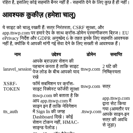
रहित है, इसलिए कोई सहमति बैनर नहीं है - सहमति देने के लिए कुछ है ही नहीं।
आवश्यक कुकीज़ (हमेशा चालू)
ये साइट को चालू रखती हैं: सत्र निरंतरता, CSRF सुरक्षा, और
app.ttswp.com पर हमारे ऐप के साथ क्रॉस-डोमेन प्रमाणीकरण ब्रिज। EU
ePrivacy निर्देश और GDPR अनुच्छेद 6 के तहत इनके लिए सहमति आवश्यक
नहीं है, क्योंकि ये आपकी मांगी गई सेवा देने के लिए सख्ती से आवश्यक हैं।
नाम
उद्देश्य
डोमेन
समाप्ति
आपके ब्राउज़र सेशन की
पहचान करता है ताकि साइट
2 घंटे की
laravel_session
ttswp.com
पेज लोड के बीच आपको याद
निष्क्रियता
रखे
XSRF-
फॉर्म सबमिशन पर क्रॉस-
ttswp.com
सत्र
TOKEN
साइट रिक्वेस्ट फॉर्जरी सुरक्षा
ttswp.com को बताता है कि
app.ttswp.com
आप app.ttswp.com में
द्वारा सेट किया
साइन इन हैं ताकि नेविगेशन
गया (आमतौर पर
tts_auth
में Sign In की जगह
.ttswp.com
आपके साइन-इन
Dashboard दिखे। कोई
सत्र की अवधि
सेशन टोकन नहीं, HMAC-
से जुड़ा)
साइन्ड पेलोड।