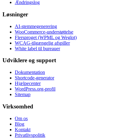
Ændringslog
Løsninger
AI-stemmegenerering
WooCommerce-understøttelse
Flersproget (WPML og Weglot)
WCAG-tilgængelig afspiller
White label til bureauer
Udviklere og support
Dokumentation
Shortcode-generator
Hjælpecenter
WordPress.org-profil
Sitemap
Virksomhed
Om os
Blog
Kontakt
Privatlivspolitik