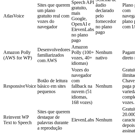
Speech API
Sites que querem
áudio
Plano 
gratuito,
um plano
declarado
com
mais
AtlasVoice
gratuito real com
pelo
navega
Google,
vozes do
fornecedor
plano 
OpenAI e
navegador
no plano
com I
ElevenLabs
pago
no plano
pago
Amazon
Desenvolvedores
Amazon Polly
Polly (100+
Nenhum
Pagam
familiarizados
(AWS for WP)
vozes, 40+
nativo
diret
com AWS
idiomas)
Vozes do
Gratui
navegador
ilimita
Botão de leitura
com
Chave
ResponsiveVoice
básico em sites
fallback na
Nenhum
paga p
pequenos
nuvem (51
varied
idiomas,
comple
168 vozes)
vozes.
Gratui
Sites que querem
20.00
Reinvent WP
destaque de
ElevenLabs
Nenhum
caract
Text to Speech
palavras durante
depois
a reprodução
assina