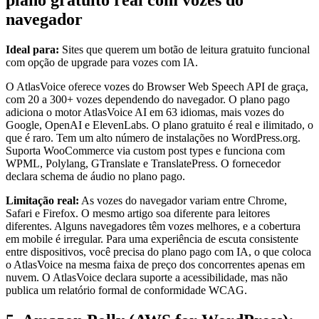
navegador
Ideal para:
Sites que querem um botão de leitura gratuito funcional
com opção de upgrade para vozes com IA.
O AtlasVoice oferece vozes do Browser Web Speech API de graça,
com 20 a 300+ vozes dependendo do navegador. O plano pago
adiciona o motor AtlasVoice AI em 63 idiomas, mais vozes do
Google, OpenAI e ElevenLabs. O plano gratuito é real e ilimitado, o
que é raro. Tem um alto número de instalações no WordPress.org.
Suporta WooCommerce via custom post types e funciona com
WPML, Polylang, GTranslate e TranslatePress. O fornecedor
declara schema de áudio no plano pago.
Limitação real:
As vozes do navegador variam entre Chrome,
Safari e Firefox. O mesmo artigo soa diferente para leitores
diferentes. Alguns navegadores têm vozes melhores, e a cobertura
em mobile é irregular. Para uma experiência de escuta consistente
entre dispositivos, você precisa do plano pago com IA, o que coloca
o AtlasVoice na mesma faixa de preço dos concorrentes apenas em
nuvem. O AtlasVoice declara suporte a acessibilidade, mas não
publica um relatório formal de conformidade WCAG.