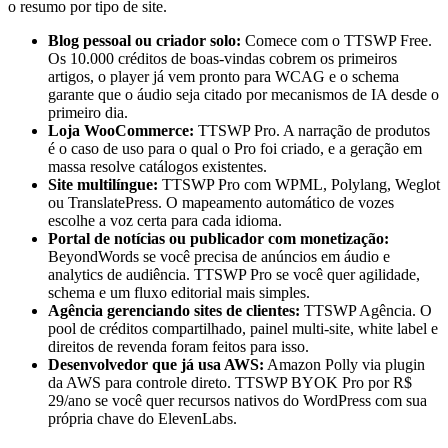
o resumo por tipo de site.
Blog pessoal ou criador solo:
Comece com o TTSWP Free.
Os 10.000 créditos de boas-vindas cobrem os primeiros
artigos, o player já vem pronto para WCAG e o schema
garante que o áudio seja citado por mecanismos de IA desde o
primeiro dia.
Loja WooCommerce:
TTSWP Pro. A narração de produtos
é o caso de uso para o qual o Pro foi criado, e a geração em
massa resolve catálogos existentes.
Site multilíngue:
TTSWP Pro com WPML, Polylang, Weglot
ou TranslatePress. O mapeamento automático de vozes
escolhe a voz certa para cada idioma.
Portal de notícias ou publicador com monetização:
BeyondWords se você precisa de anúncios em áudio e
analytics de audiência. TTSWP Pro se você quer agilidade,
schema e um fluxo editorial mais simples.
Agência gerenciando sites de clientes:
TTSWP Agência. O
pool de créditos compartilhado, painel multi-site, white label e
direitos de revenda foram feitos para isso.
Desenvolvedor que já usa AWS:
Amazon Polly via plugin
da AWS para controle direto. TTSWP BYOK Pro por R$
29/ano se você quer recursos nativos do WordPress com sua
própria chave do ElevenLabs.