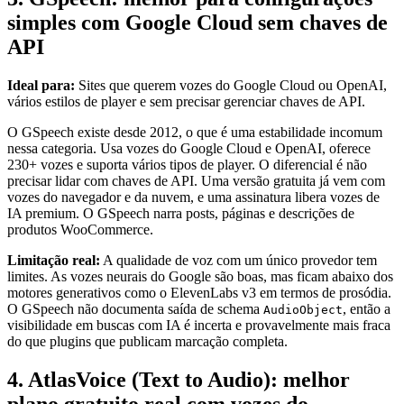
simples com Google Cloud sem chaves de
API
Ideal para:
Sites que querem vozes do Google Cloud ou OpenAI,
vários estilos de player e sem precisar gerenciar chaves de API.
O GSpeech existe desde 2012, o que é uma estabilidade incomum
nessa categoria. Usa vozes do Google Cloud e OpenAI, oferece
230+ vozes e suporta vários tipos de player. O diferencial é não
precisar lidar com chaves de API. Uma versão gratuita já vem com
vozes do navegador e da nuvem, e uma assinatura libera vozes de
IA premium. O GSpeech narra posts, páginas e descrições de
produtos WooCommerce.
Limitação real:
A qualidade de voz com um único provedor tem
limites. As vozes neurais do Google são boas, mas ficam abaixo dos
motores generativos como o ElevenLabs v3 em termos de prosódia.
O GSpeech não documenta saída de schema
, então a
AudioObject
visibilidade em buscas com IA é incerta e provavelmente mais fraca
do que plugins que publicam marcação completa.
4. AtlasVoice (Text to Audio): melhor
plano gratuito real com vozes do