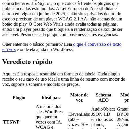
com schema
, o que coloca à frente os plugins que
AudioObject
publicam dados estruturados. A Lei Europeia de Acessibilidade
entrou em vigor em junho de 2025, então sites privados dentro do
escopo precisam de um player WCAG 2.1 AA, não apenas de um
botão de play. O Core Web Vitals ainda avalia todas as páginas,
então um player pesado que bloqueia a renderização deixou de ser
aceitável. Pesamos cada plugin com base nessas três exigências.
Quer entender o básico primeiro? Leia
o que é conversão de texto
em voz
e onde ela ajuda no WordPress.
Veredicto rápido
Aqui está a resposta resumida em formato de tabela. Cada plugin
recebe o seu caso de uso ideal e uma linha de resumo com motor de
voz, suporte a schema e modelo de preços.
Motor de
Schema
Mod
Plugin
Ideal para
voz
AEO
pr
A maioria dos
AudioObject
Gratui
sites WordPress
ElevenLabs
JSON-LD
BYOK
que querem
(600+
em todos os
29/ano
TTSWP
vozes com IA,
vozes, 70+
planos,
Agênc
WCAG e