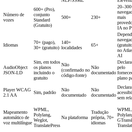
NLP/SSML
Eleven
20–300
600+ (Pro),
navegad
Número de
conjunto
500+
230+
mais
vozes
Standard
provedo
(Gratuito)
IA no P
Depend
navega
70+ (pago),
140+
Idiomas
65+
(gratuit
30+ (gratuito)
localidades
no Atla
AI
Sim, em todos
Declar
Não
AudioObject
os planos
Não
pelo
(confirmado no
JSON-LD
incluindo o
documentado
fornece
código-fonte)
gratuito
plano p
Declara
Player WCAG
Não
Não
Sim, padrão
acessibi
2.1 AA
documentado
documentado
sem rela
WPML,
WPML
Mapeamento
Tradução
Polylang,
Polylan
automático de
Na plataforma
própria, 70+
Weglot,
GTransl
voz multilíngue
idiomas
TranslatePress
Transla