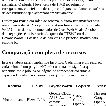
na nuvem com 20.000 caracteres por mês e depois migra para
assinatura. O plugin é leve, cerca de 1 MB no primeiro
carregamento, e o efeito de destaque é útil para estudantes e usuários
de acessibilidade que acompanham visualmente.
Limitação real:
Sem saída de schema, o áudio fica invisível para
mecanismos de IA. Não publica relatório formal de conformidade
WCAG nem dados documentados de Core Web Vitals. A cobertura
de integrações é mais restrita do que a do TTSWP ou do
BeyondWords. O destaque de palavras é o principal motivo para
escolhê-lo.
Comparação completa de recursos
Esta é a tabela para guardar nos favoritos. Cada linha é um recurso,
cada coluna é um plugin. «Não documentado» significa que
nenhuma fonte pública ou página do fornecedor confirma a
capacidade, então não assuma nem que sim nem que não.
Recurso
TTSWP
BeyondWords
GSpeech
Atlas
Google Cloud,
Navega
Google
AWS, Azure +
Google
Motor de voz
ElevenLabs
Cloud,
camada
OpenAI
OpenAI