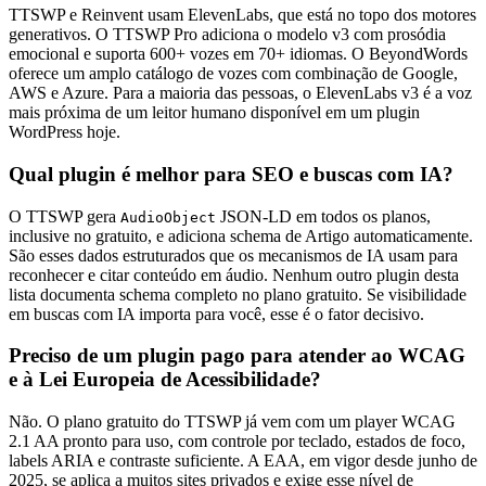
TTSWP e Reinvent usam ElevenLabs, que está no topo dos motores
generativos. O TTSWP Pro adiciona o modelo v3 com prosódia
emocional e suporta 600+ vozes em 70+ idiomas. O BeyondWords
oferece um amplo catálogo de vozes com combinação de Google,
AWS e Azure. Para a maioria das pessoas, o ElevenLabs v3 é a voz
mais próxima de um leitor humano disponível em um plugin
WordPress hoje.
Qual plugin é melhor para SEO e buscas com IA?
O TTSWP gera
JSON-LD em todos os planos,
AudioObject
inclusive no gratuito, e adiciona schema de Artigo automaticamente.
São esses dados estruturados que os mecanismos de IA usam para
reconhecer e citar conteúdo em áudio. Nenhum outro plugin desta
lista documenta schema completo no plano gratuito. Se visibilidade
em buscas com IA importa para você, esse é o fator decisivo.
Preciso de um plugin pago para atender ao WCAG
e à Lei Europeia de Acessibilidade?
Não. O plano gratuito do TTSWP já vem com um player WCAG
2.1 AA pronto para uso, com controle por teclado, estados de foco,
labels ARIA e contraste suficiente. A EAA, em vigor desde junho de
2025, se aplica a muitos sites privados e exige esse nível de