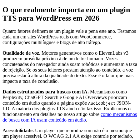
O que realmente importa em um plugin
TTS para WordPress em 2026
Quatro fatores definem se um plugin vale a pena este ano. Testamos
cada um em sites WordPress reais com WooCommerce,
configurações multilíngues e blogs de alto tráfego.
Qualidade de voz.
Motores generativos como o ElevenLabs v3
produzem prosódia próxima à de um leitor humano. Vozes
concatenadas do navegador ainda soam robóticas e aumentam a taxa
de rejeição. Se os seus leitores prestam atenção ao conteúdo, a voz
precisa estar à altura da qualidade do texto. Esse é o fator que mais
impacta a taxa de conclusão.
Dados estruturados para buscas com IA.
Mecanismos como
Perplexity, ChatGPT Search e Google AI Overviews priorizam
conteúdo em áudio quando a página expõe
JSON-
AudioObject
LD. A maioria dos plugins TTS ainda não faz isso. Explicamos o
funcionamento em detalhes no nosso artigo sobre
como mecanismos
de busca com IA usam conteúdo em áudio
.
Acessibilidade.
Um player que reproduz som não é o mesmo que
um player acessível. O WCAG 2.1 AA exige controle por teclado,