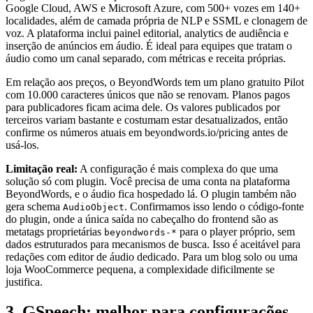
Google Cloud, AWS e Microsoft Azure, com 500+ vozes em 140+
localidades, além de camada própria de NLP e SSML e clonagem de
voz. A plataforma inclui painel editorial, analytics de audiência e
inserção de anúncios em áudio. É ideal para equipes que tratam o
áudio como um canal separado, com métricas e receita próprias.
Em relação aos preços, o BeyondWords tem um plano gratuito Pilot
com 10.000 caracteres únicos que não se renovam. Planos pagos
para publicadores ficam acima dele. Os valores publicados por
terceiros variam bastante e costumam estar desatualizados, então
confirme os números atuais em beyondwords.io/pricing antes de
usá-los.
Limitação real:
A configuração é mais complexa do que uma
solução só com plugin. Você precisa de uma conta na plataforma
BeyondWords, e o áudio fica hospedado lá. O plugin também não
gera schema
. Confirmamos isso lendo o código-fonte
AudioObject
do plugin, onde a única saída no cabeçalho do frontend são as
metatags proprietárias
para o player próprio, sem
beyondwords-*
dados estruturados para mecanismos de busca. Isso é aceitável para
redações com editor de áudio dedicado. Para um blog solo ou uma
loja WooCommerce pequena, a complexidade dificilmente se
justifica.
3. GSpeech: melhor para configurações