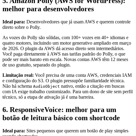
5. Amazon Polly (AWS for WordPress):
melhor para desenvolvedores
Ideal para:
Desenvolvedores que já usam AWS e querem controle
direto sobre o Polly.
As vozes do Polly são sólidas, com 100+ vozes em 40+ idiomas e
quatro motores, incluindo um motor generativo ampliado em março
de 2026. O plugin da AWS dá acesso direto sem intermediários.
Você paga diretamente à AWS nas tarifas padrão do Polly, o que
pode ser mais barato em escala. Novas contas AWS têm 12 meses
de uso gratuito, separado do plugin.
Limitação real:
Você precisa de uma conta AWS, credenciais IAM
e configuração do S3. O plugin pressupõe familiaridade técnica.
Não há schema
nativo, então a citação em buscas
AudioObject
com IA exige trabalho customizado. Para um dono de site sem perfil
técnico, só a etapa de ativação já é uma barreira.
6. ResponsiveVoice: melhor para um
botão de leitura básico com shortcode
Ideal para:
Sites pequenos que querem um botão de play simples