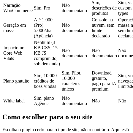
Sim,
Sim, vi
Narração
Não
Sim, Pro
descrições de
custom 
WooCommerce
documentado
produtos
types
Até 1.000
Console na
Operaç
Geração em
(Pro),
Não
nuvem, sem
massa n
massa
5.000/dia
documentado
limite
sem lim
(Agência)
declarado
declara
Nenhum (3
Impacto no
KB CSS, 15
Não
Não
Não
Core Web
KB JS
documentado
documentado
docume
Vitals
comprimido,
sob demanda)
Sim, Pilot,
Download
Sim, 10.000
Sim, vo
10.000
gratuito,
Plano gratuito
créditos de
navegad
caracteres
pago para IA
boas-vindas
ilimitad
únicos
premium
Sim, plano
Não
White label
Não
Não
Agência
documentado
Como escolher para o seu site
Escolha o plugin certo para o tipo de site, não o contrário. Aqui está