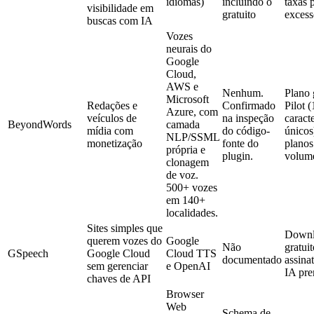
idiomas)
incluindo o
taxas 
visibilidade em
gratuito
excess
buscas com IA
Vozes
neurais do
Google
Cloud,
AWS e
Nenhum.
Plano 
Microsoft
Redações e
Confirmado
Pilot 
Azure, com
veículos de
na inspeção
caract
BeyondWords
camada
mídia com
do código-
únicos
NLP/SSML
monetização
fonte do
planos
própria e
plugin.
volum
clonagem
de voz.
500+ vozes
em 140+
localidades.
Sites simples que
Downl
querem vozes do
Google
Não
gratuit
GSpeech
Google Cloud
Cloud TTS
documentado
assina
sem gerenciar
e OpenAI
IA pr
chaves de API
Browser
Web
Schema de