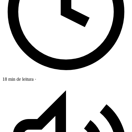
18 min de leitura
·