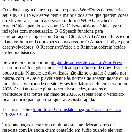
O melhor plugin de texto para voz para o WordPress depende do
seu site. O TTSWP serve bem a maioria dos sites que querem vozes
do ElevenLabs, áudio acessível conforme WCAG e schema
AudioObject para buscas com IA. O BeyondWords é ideal para
redações com monetização. O GSpeech funciona para
configurações simples com Google Cloud. O AtlasVoice oferece um
plano gratuito real com vozes do navegador. O Amazon Polly é para
desenvolvedores. O ResponsiveVoice e o Reinvent cobrem botões
de leitura básicos.
Se você procurou por um
plugin de síntese de voz no WordPress
,
encontrou vários guias que classificam por número de downloads e
pouco mais. Número de downloads não diz se o áudio é citado por
buscas com IA, se o player atende às normas de acessibilidade ou se
prejudica a velocidade do site. Esses três fatores definem o valor em
2026. Avaliamos sete plugins com base neles, testados ou
verificados nas fontes em maio de 2026. A tabela com o veredicto
fica no início para quem só quer a resposta rápida.
Leia mais sobre
Suporte ao GTranslate chegou: Notas da versão
TTSWP 3.3.0
Três mudanças alteraram o ranking este ano. Mecanismos de
resposta com IA agora citam conteúdo em áudio quando ele vem