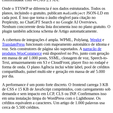
Onde o TTSWP se diferencia é nos dados estruturados. Todos os
planos, incluindo o gratuito, publicam
JSON-LD em
AudioObject
cada post. É isso que torna o áudio elegível para citação no
Perplexity, no ChatGPT Search e no Google AI Overviews.
Nenhum concorrente desta lista documenta isso no plano gratuito. O
plugin também adiciona schema de Artigo automaticamente.
A cobertura de integrações é ampla. WPML, Polylang,
Weglot
e
TranslatePress
funcionam com mapeamento automático de idioma e
voz. Seis construtores de página são suportados. A
narração de
produtos WooCommerce
está disponível no Pro, junto com geração
em massa de até 1.000 posts, SSML, clonagem de voz, Speech-to-
Text, armazenamento em S3 e CloudFront, player fixo no rodapé e
forma de onda. O plano Agência inclui white label, pool de créditos
compartilhado, painel multi-site e geração em massa de até 5.000
por dia.
A performance é um ponto forte discreto. O frontend carrega 3 KB
de CSS e 15 KB de JavaScript comprimidos, com carregamento sob
demanda e sem impacto em LCP, CLS ou INP. Confirmamos isso
em uma instalação limpa do WordPress com o Lighthouse. Os
créditos equivalem a caracteres. Um artigo de 1.000 palavras usa
cerca de 5.500 créditos.