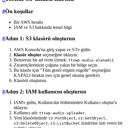
#
Ön koşullar
Bir AWS hesabı
IAM ve S3 hakkında temel bilgi
#
Adım 1: S3 klasörü oluşturun
AWS Konsolu'na giriş yapın ve S3'e gidin.
Klasör oluştur
seçeneğine tıklayın.
Benzersiz bir ad verin (örnek:
).
ttswp-audio-alanadi
Ziyaretçilerinizin çoğuna yakın bir bölge seçin.
Bu klasör için "Tüm genel erişimi engelle" seçeneğini
KAPALI bırakın (ses için genel okuma gerekir).
Klasörü oluşturun.
#
Adım 2: IAM kullanıcısı oluşturun
IAM'e gidin, Kullanıcılar bölümünden Kullanıcı oluştur'a
tıklayın.
Kullanıcı adı:
.
ttswp-audio-uploader
Yeni klasörünüzde
,
,
s3:PutObject
s3:GetObject
,
izinlerine izin veren bir
s3:DeleteObject
s3:ListBucket