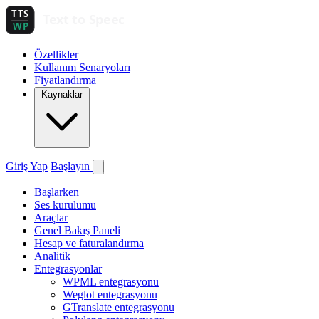
Özellikler
Kullanım Senaryoları
Fiyatlandırma
Kaynaklar
Giriş Yap
Başlayın
Başlarken
Ses kurulumu
Araçlar
Genel Bakış Paneli
Hesap ve faturalandırma
Analitik
Entegrasyonlar
WPML entegrasyonu
Weglot entegrasyonu
GTranslate entegrasyonu