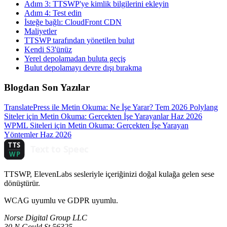
Adım 3: TTSWP'ye kimlik bilgilerini ekleyin
Adım 4: Test edin
İsteğe bağlı: CloudFront CDN
Maliyetler
TTSWP tarafından yönetilen bulut
Kendi S3'ünüz
Yerel depolamadan buluta geçiş
Bulut depolamayı devre dışı bırakma
Blogdan Son Yazılar
TranslatePress ile Metin Okuma: Ne İşe Yarar?
Tem 2026
Polylang
Siteler için Metin Okuma: Gerçekten İşe Yarayanlar
Haz 2026
WPML Siteleri için Metin Okuma: Gerçekten İşe Yarayan
Yöntemler
Haz 2026
TTSWP, ElevenLabs sesleriyle içeriğinizi doğal kulağa gelen sese
dönüştürür.
WCAG uyumlu ve GDPR uyumlu.
Norse Digital Group LLC
30 N Gould St 56325