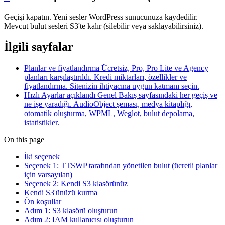
Geçişi kapatın. Yeni sesler WordPress sunucunuza kaydedilir.
Mevcut bulut sesleri S3'te kalır (silebilir veya saklayabilirsiniz).
İlgili sayfalar
Planlar ve fiyatlandırma
Ücretsiz, Pro, Pro Lite ve Agency
planları karşılaştırıldı. Kredi miktarları, özellikler ve
fiyatlandırma. Sitenizin ihtiyacına uygun katmanı seçin.
Hızlı Ayarlar açıklandı
Genel Bakış sayfasındaki her geçiş ve
ne işe yaradığı. AudioObject şeması, medya kitaplığı,
otomatik oluşturma, WPML, Weglot, bulut depolama,
istatistikler.
On this page
İki seçenek
Seçenek 1: TTSWP tarafından yönetilen bulut (ücretli planlar
için varsayılan)
Seçenek 2: Kendi S3 klasörünüz
Kendi S3'ünüzü kurma
Ön koşullar
Adım 1: S3 klasörü oluşturun
Adım 2: IAM kullanıcısı oluşturun