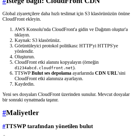
#
İsteğe bağlı: CloudFront CDN
Global ziyaretçilere daha hızlı teslimat için S3 klasörünüzün önüne
CloudFront ekleyin.
AWS Konsolu'nda CloudFront'a gidin ve Dağıtım oluştur'a
tıklayın.
Kaynak: S3 klasörünüz.
Görüntüleyici protokol politikası: HTTP'yi HTTPS'ye
yönlendir.
Oluşturun.
CloudFront etki alanını kopyalayın (örneğin
).
d1234abcd.cloudfront.net
TTSWP
Bulut ses depolama
ayarlarında
CDN URL
'sini
CloudFront etki alanınıza ayarlayın.
Kaydedin.
Yeni ses dosyaları CloudFront üzerinden sunulur. Mevcut dosyalar
bir sonraki oynatmada taşınır.
#
Maliyetler
#
TTSWP tarafından yönetilen bulut