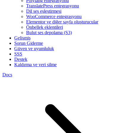
Polylang entegrasyonu
TranslatePress entegrasyonu
Dil ses eşleştirmesi
WooCommerce entegrasyonu
Elementor ve diğer sayfa oluşturucular
Önbellek eklentileri
Bulut ses depolama (S3)
Gelişmiş
Sorun Giderme
Güven ve uyumluluk
SSS
Destek
Kaldırma ve veri silme
Docs