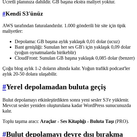
Ücretli planınıza dahildir. GB başına ekstra maliyet yoktur.
#
Kendi S3'ünüz
AWS tarafından faturalandırılır. 1.000 gönderili bir site için tipik
maliyetler:
Depolama: GB başına aylık yaklaşık 0,01 dolar (ucuz)
Bant genişliği: Sunulan her ses GB'ı için yaklaşık 0,09 dolar
(yoğun oynatmalarda birikeblir)
CloudFront: Sunulan GB başına yaklaşık 0,085 dolar (benzer)
Çoğu blog aylık 1-2 doların altında kalır. Yoğun trafikli podcast'ler
aylık 20-50 dolara ulaşabilir.
#
Yerel depolamadan buluta geçiş
Bulut depolamayı etkinleştirdikten sonra yeni sesler S3'e yüklenir.
Mevcut sesler yeniden oluşturulana kadar WordPress sunucunuzda
kalır.
Toplu taşıma aracı:
Araçlar - Ses Kitaplığı - Buluta Taşı
(PRO).
#
Bulut depolamayı devre dışı bırakma