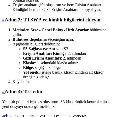
politika ekleyin.
Erişim anahtarı çifti oluşturun ve hem Erişim Anahtarı
Kimliğini hem de Gizli Erişim Anahtarını kopyalayın.
#
Adım 3: TTSWP'ye kimlik bilgilerini ekleyin
Metinden Sese - Genel Bakış - Hızlı Ayarlar
bölümüne
gidin.
Bulut ses depolama
seçeneğini açın.
Aşağıdaki bilgileri doldurun:
S3 Sağlayıcısı
: Amazon S3
Erişim Anahtarı Kimliği
: 2. adımdan
Gizli Erişim Anahtarı
: 2. adımdan
Klasör
: 1. adımdaki klasör adınız
Bölge
: seçtiğiniz bölge
Yol öneki
(isteğe bağlı): klasör içindeki alt klasör,
örneğin
audio/
Kaydedin.
#
Adım 4: Test edin
Yeni bir gönderi için ses oluşturun. S3 klasörünüzü kontrol edin -
yeni dosyayı orada görmelisiniz.